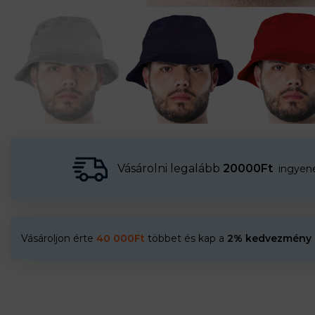
Vásárolni legalább
20000Ft
ingyenes
Vásároljon érte
40 000
Ft
többet és kap a
2% kedvezmény