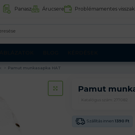
Panasz
Árucsere
Problémamentes visszak
ÁBLÁZATOK
BLOG
KÉRDÉSEK
k
Pamut munkasapka HAT
Pamut munka
KATTINTS A KINAGYÍTÁSHOZ
Katalógus szám: 277082
Szállítás innen
1390 Ft