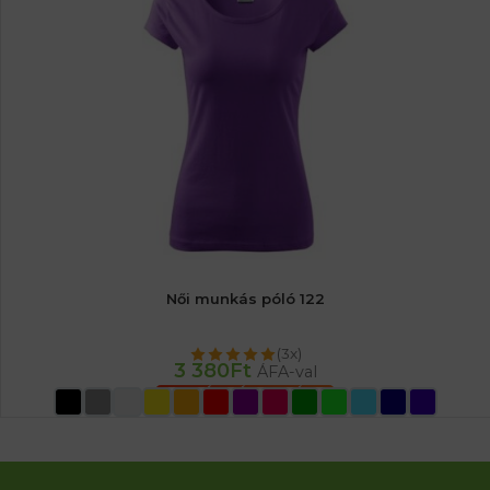
Női munkás póló 122
(3x)
3 380
Ft
ÁFA-val
OPCIÓK VÁLASZTÁSA