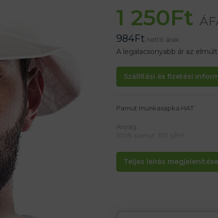
1 250
Ft
ÁF
984
Ft
nettó árak
A legalacsonyabb ár az elmúl
Szállítási és fizetési info
Pamut munkasapka HAT
Anyag:
100% pamut; 150 g/m²
Jellemzők:
Teljes leírás megjelenítése.
– Az oldalsó szellőzőnyílások nö
Ideális napvédelemre