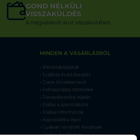
GOND NÉLKÜLI
VISSZAKÜLDÉS
A megvásárolt árut visszaküldheti
MINDEN A VÁSÁRLÁSRÓL
Mérettáblázatok
Szállítás és kézbesítés
Csere és reklamáció
Felhasználási feltételek
Panaszkezelési eljárás
Elállás a szerződéstől
Elállási információk
Kapcsolatba lépni
Gyakran Ismételt Kérdések
Cookie-beállítások