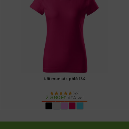
Női munkás póló 134
(4x)
2 880
Ft
ÁFA-val
OPCIÓK VÁLASZTÁSA