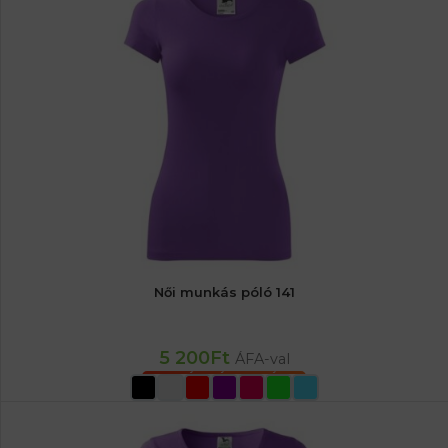
Női munkás póló 141
5 200
Ft
ÁFA-val
OPCIÓK VÁLASZTÁSA