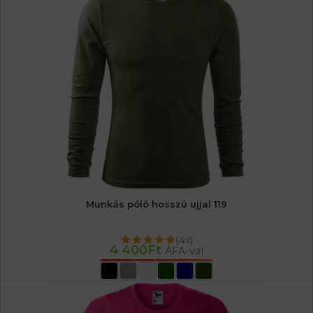
Munkás póló hosszú ujjal 119
(4x)
4 400
Ft
ÁFA-val
OPCIÓK VÁLASZTÁSA