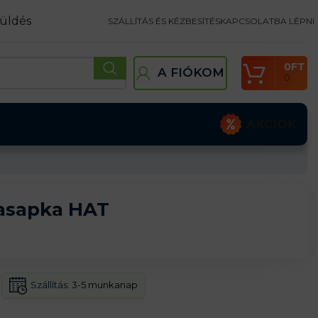
üldés
SZÁLLÍTÁS ÉS KÉZBESÍTÉS
KAPCSOLATBA LÉPNI
0
FT
A FIÓKOM
0
AKCIÓK
sapka HAT
Szállítás:
3-5 munkanap