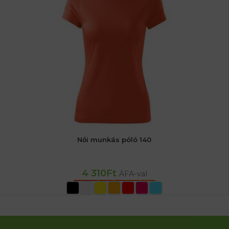
Női munkás póló 140
4 310
Ft
ÁFA-val
OPCIÓK VÁLASZTÁSA