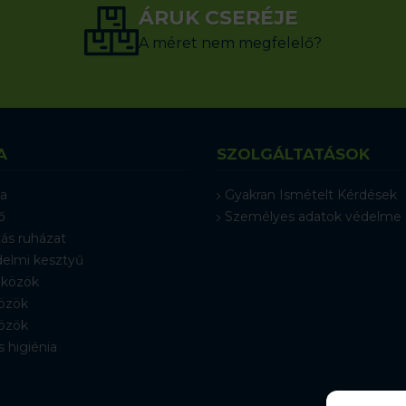
ÁRUK CSERÉJE
A méret nem megfelelő?
A
SZOLGÁLTATÁSOK
a
Gyakran Ismételt Kérdések
ő
Személyes adatok védelme
ás ruházat
elmi kesztyű
közök
özök
özök
s higiénia