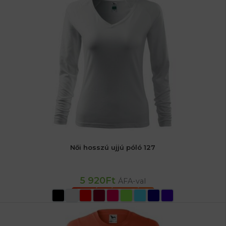
Női hosszú ujjú póló 127
5 920
Ft
ÁFA-val
OPCIÓK VÁLASZTÁSA