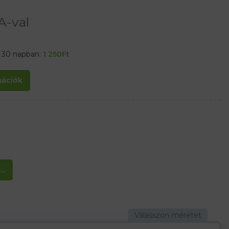
A-val
t 30 napban:
1 250
Ft
rmációk
..
velik a használat kényelmét