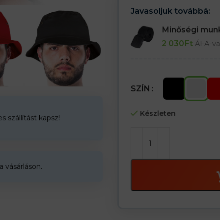
Javasoljuk továbbá:
Minőségi mu
2 030
Ft
ÁFA-va
SZÍN
Készleten
 szállítást kapsz!
a vásárláson.