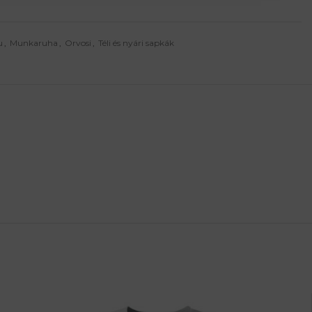
u
,
Munkaruha
,
Orvosi
,
Téli és nyári sapkák