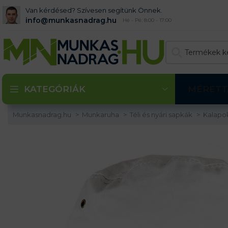
Van kérdésed? Szívesen segítünk Önnek.
info@munkasnadrag.hu
Hé - Pé: 8:00 - 17:00
KATEGÓRIÁK
MÉRETT
Munkasnadrag.hu
Munkaruha
Téli és nyári sapkák
Kalapo