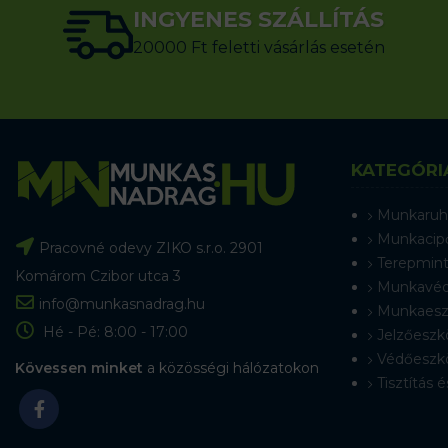
INGYENES SZÁLLÍTÁS
20000 Ft feletti vásárlás esetén
KATEGÓRI
Munkaruh
Munkacip
Pracovné odevy ZIKO s.r.o. 2901
Terepmint
Komárom Czibor utca 3
Munkavéd
info@munkasnadrag.hu
Munkaesz
Hé - Pé: 8:00 - 17:00
Jelzőeszk
Védőeszk
Kövessen minket
a közösségi hálózatokon
Tisztítás é