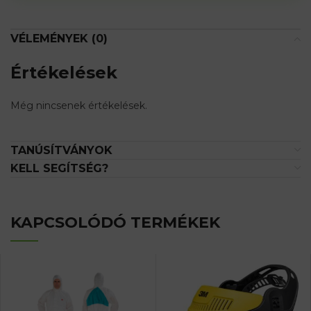
waitlist
for
this
VÉLEMÉNYEK (0)
product
Értékelések
Még nincsenek értékelések.
TANÚSÍTVÁNYOK
KELL SEGÍTSÉG?
KAPCSOLÓDÓ TERMÉKEK