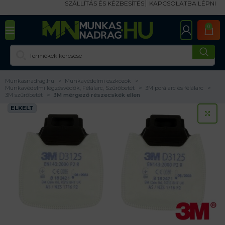
SZÁLLÍTÁS ÉS KÉZBESÍTÉS
KAPCSOLATBA LÉPNI
0
Munkasnadrag.hu
Munkavédelmi eszközök
Munkavédelmi légzésvédők, Félálarc, Szűrőbetét
3M porálarc és félálarc
3M szűrőbetét
3M mérgező részecskék ellen
ELKELT
KA