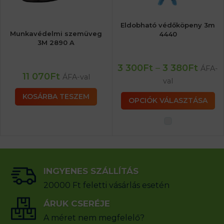
Eldobható védőköpeny 3m
Munkavédelmi szemüveg
4440
3M 2890 A
3 300
Ft
–
3 380
Ft
ÁFA-
11 070
Ft
ÁFA-val
val
KOSÁRBA TESZEM
OPCIÓK VÁLASZTÁSA
INGYENES SZÁLLÍTÁS
20000 Ft feletti vásárlás esetén
ÁRUK CSERÉJE
A méret nem megfelelő?