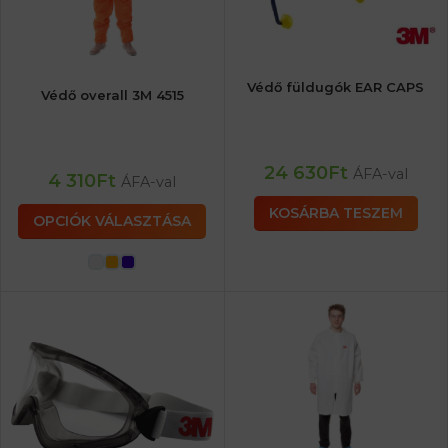
Védő füldugók EAR CAPS
Védő overall 3M 4515
24 630
Ft
ÁFA-val
4 310
Ft
ÁFA-val
KOSÁRBA TESZEM
OPCIÓK VÁLASZTÁSA