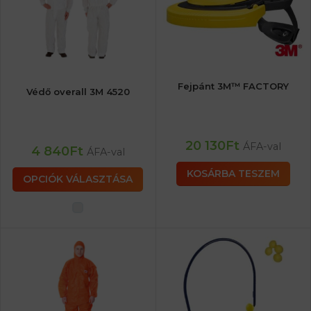
Fejpánt 3M™ FACTORY
Védő overall 3M 4520
20 130
Ft
ÁFA-val
4 840
Ft
ÁFA-val
KOSÁRBA TESZEM
OPCIÓK VÁLASZTÁSA