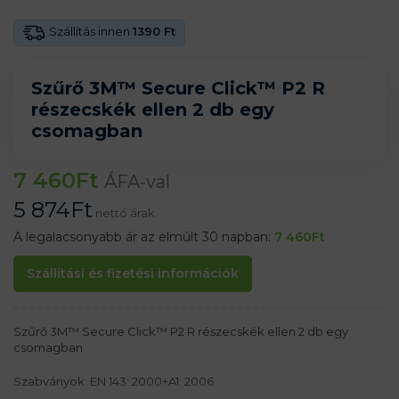
Szállítás innen
1390 Ft
Szűrő 3M™ Secure Click™ P2 R
részecskék ellen 2 db egy
csomagban
7 460
Ft
ÁFA-val
5 874
Ft
nettó árak
A legalacsonyabb ár az elmúlt 30 napban:
7 460
Ft
Szállítási és fizetési információk
Szűrő 3M™ Secure Click™ P2 R részecskék ellen 2 db egy
csomagban
Szabványok: EN 143: 2000+A1: 2006