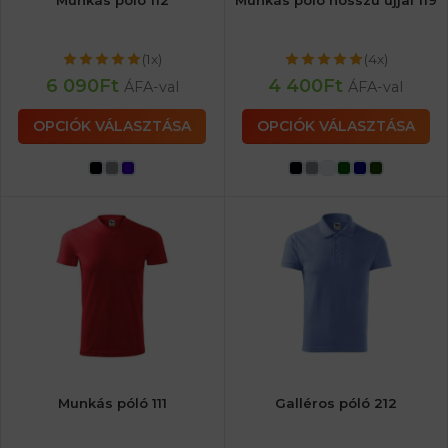
Munkás póló 112
Munkás póló hosszú ujjal 119
(1x)
(4x)
6 090
Ft
4 400
Ft
ÁFA-val
ÁFA-val
OPCIÓK VÁLASZTÁSA
OPCIÓK VÁLASZTÁSA
Munkás póló 111
Galléros póló 212