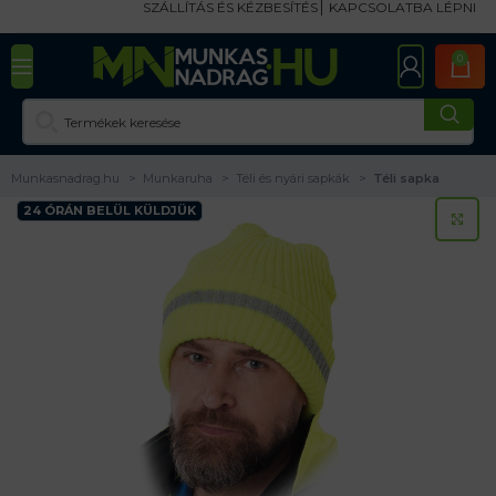
SZÁLLÍTÁS ÉS KÉZBESÍTÉS
KAPCSOLATBA LÉPNI
0
Munkasnadrag.hu
Munkaruha
Téli és nyári sapkák
Téli sapka
24 ÓRÁN BELÜL KÜLDJÜK
KA