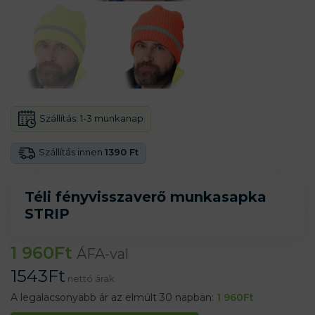
Szállítás:
1-3 munkanap
Szállítás innen
1390 Ft
Téli fényvisszaverő munkasapka
STRIP
1 960
Ft
ÁFA-val
1543
Ft
nettó árak
A legalacsonyabb ár az elmúlt 30 napban:
1 960
Ft