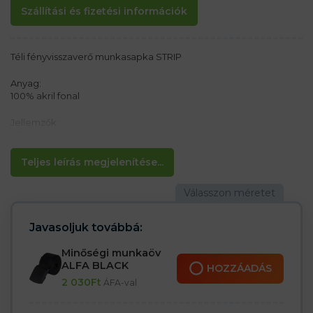
Szállítási és fizetési információk
Téli fényvisszaverő munkasapka STRIP
Anyag:
100% akril fonal
Jellemzők:
– Fényvisszaverő csík
– Beállítási lehetőség
Teljes leírás megjelenítése...
Ideális úthasználók számára
Javasoljuk továbbá:
Minőségi munkaöv
ALFA BLACK
HOZZÁADÁS
2 030
Ft
ÁFA-val