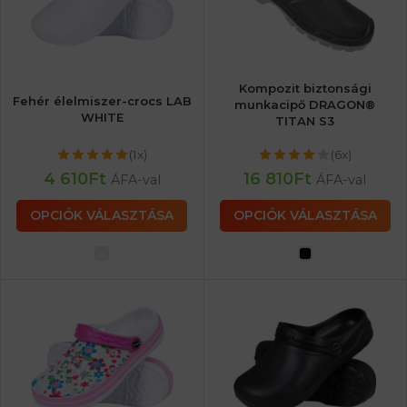
Kompozit biztonsági
Fehér élelmiszer-crocs LAB
munkacipő DRAGON®
WHITE
TITAN S3
(1x)
(6x)
4 610
Ft
16 810
Ft
ÁFA-val
ÁFA-val
OPCIÓK VÁLASZTÁSA
OPCIÓK VÁLASZTÁSA