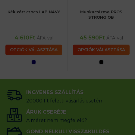
Kék zárt crocs LAB NAVY
Munkacsizma PROS
STRONG OB
4 610
Ft
45 590
Ft
ÁFA-val
ÁFA-val
OPCIÓK VÁLASZTÁSA
OPCIÓK VÁLASZTÁSA
INGYENES SZÁLLÍTÁS
20000 Ft feletti vásárlás esetén
ÁRUK CSERÉJE
A méret nem megfelelő?
GOND NÉLKÜLI VISSZAKÜLDÉS