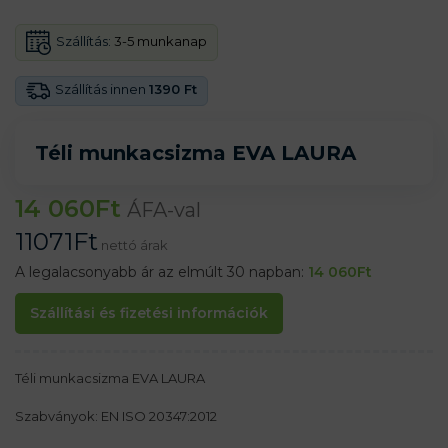
Szállítás:
3-5 munkanap
Szállítás innen
1390 Ft
Téli munkacsizma EVA LAURA
14 060
Ft
ÁFA-val
11071
Ft
nettó árak
A legalacsonyabb ár az elmúlt 30 napban:
14 060
Ft
Szállítási és fizetési információk
Téli munkacsizma EVA LAURA
Szabványok: EN ISO 20347:2012