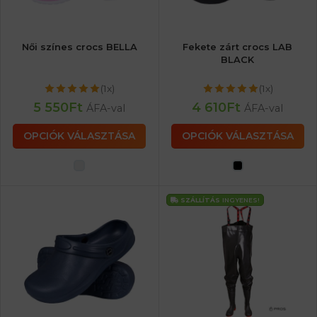
Női színes crocs BELLA
Fekete zárt crocs LAB
BLACK
(1x)
(1x)
5 550
Ft
4 610
Ft
ÁFA-val
ÁFA-val
OPCIÓK VÁLASZTÁSA
OPCIÓK VÁLASZTÁSA
SZÁLLÍTÁS
INGYENES!