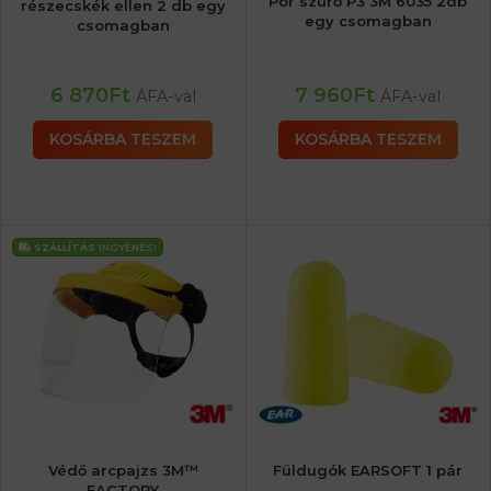
Por szűrő P3 3M 6035 2db
részecskék ellen 2 db egy
egy csomagban
csomagban
6 870
Ft
7 960
Ft
ÁFA-val
ÁFA-val
KOSÁRBA TESZEM
KOSÁRBA TESZEM
SZÁLLÍTÁS
INGYENES!
Védő arcpajzs 3M™
Füldugók EARSOFT 1 pár
FACTORY