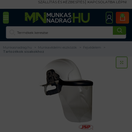
SZÁLLÍTÁS ÉS KÉZBESÍTÉS
KAPCSOLATBA LÉPNI
0
Munkasnadrag.hu
Munkavédelmi eszközök
Fejvédelem
Tartozékok sisakokhoz
KA