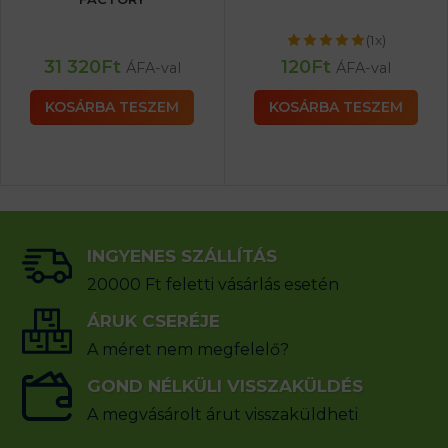
(1x)
31 320
Ft
120
Ft
ÁFA-val
ÁFA-val
KOSÁRBA TESZEM
KOSÁRBA TESZEM
INGYENES SZÁLLÍTÁS
20000 Ft feletti vásárlás esetén
ÁRUK CSERÉJE
A méret nem megfelelő?
GOND NÉLKÜLI VISSZAKÜLDÉS
A megvásárolt árut visszaküldheti