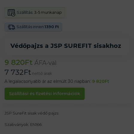
Szállítás:
3-5 munkanap
Szállítás innen
1390 Ft
Védőpajzs a JSP SUREFIT sisakhoz
9 820
Ft
ÁFA-val
7 732
Ft
nettó árak
A legalacsonyabb ár az elmúlt 30 napban:
9 820
Ft
Szállítási és fizetési információk
JSP SureFit sisak védő pajzs
Szabványok: EN166