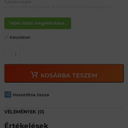
Tulajdonságok:
– védi a szilárd tárgyakat, akár 120 m/s (b) ütésenergiával is.
– Kompatibilis a JSP EVO Lite, a JSP SureFit és a JSP EVO
sisakokkal a JSV EVO adapter segítségével
Teljes leírás megjelenítése...
Készleten
KOSÁRBA TESZEM
Hasonlítsa össze
VÉLEMÉNYEK (0)
Értékelések