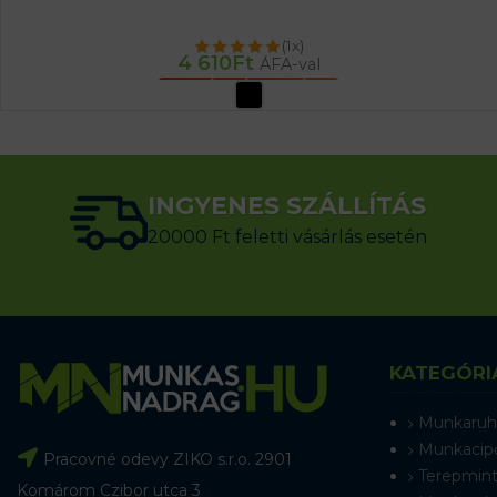
(1x)
4 610
Ft
ÁFA-val
OPCIÓK VÁLASZTÁSA
INGYENES SZÁLLÍTÁS
20000 Ft feletti vásárlás esetén
KATEGÓRI
Munkaruh
Munkacip
Pracovné odevy ZIKO s.r.o. 2901
Terepmint
Komárom Czibor utca 3