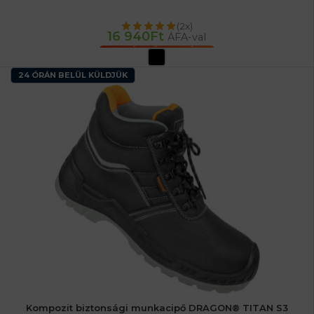
(2x)
16 940
Ft
ÁFA-val
OPCIÓK VÁLASZTÁSA
24 ÓRÁN BELÜL KÜLDJÜK
Kompozit biztonsági munkacipő DRAGON® TITAN S3