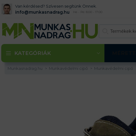
Van kérdésed? Szívesen segítünk Önnek.
info@munkasnadrag.hu
Hé - Pé: 8:00 - 17:00
KATEGÓRIÁK
MÉRETT
Munkasnadrag.hu
Munkavédelmi cipő
Munkavédelmi cipő