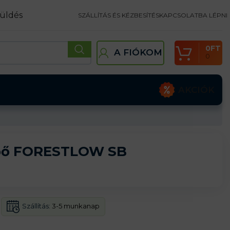
üldés
SZÁLLÍTÁS ÉS KÉZBESÍTÉS
KAPCSOLATBA LÉPNI
0
FT
A FIÓKOM
0
AKCIÓK
ipő FORESTLOW SB
Szállítás:
3-5 munkanap