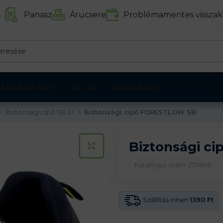
Panasz
Árucsere
Problémamentes visszak
ÁBLÁZATOK
BLOG
KÉRDÉSEK
Biztonsági cipő SB,S1
Biztonsági cipő FORESTLOW SB
Biztonsági c
KATTINTS A KINAGYÍTÁSHOZ
Katalógus szám: 272846
Szállítás innen
1390 Ft