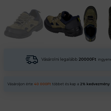
Vásárolni legalább
20000Ft
ingyenes
Vásároljon érte
40 000
Ft
többet és kap a
2% kedvezmény