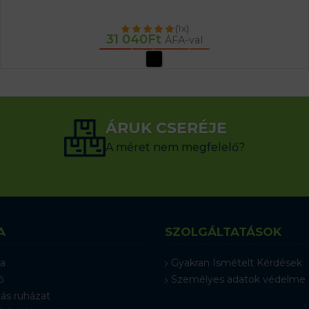
(1x)
31 040
Ft
ÁFA-val
OPCIÓK VÁLASZTÁSA
ÁRUK CSERÉJE
A méret nem megfelelő?
A
SZOLGÁLTATÁSOK
a
Gyakran Ismételt Kérdések
ő
Személyes adatok védelme
ás ruházat