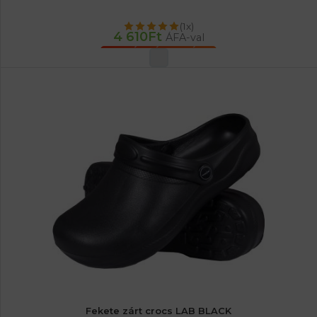
(1x)
4 610
Ft
ÁFA-val
OPCIÓK VÁLASZTÁSA
Fekete zárt crocs LAB BLACK