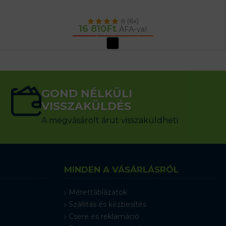
(6x)
16 810
Ft
ÁFA-val
OPCIÓK VÁLASZTÁSA
GOND NÉLKÜLI
VISSZAKÜLDÉS
A megvásárolt árut visszaküldheti
MINDEN A VÁSÁRLÁSRÓL
Mérettáblázatok
Szállítás és kézbesítés
Csere és reklamáció