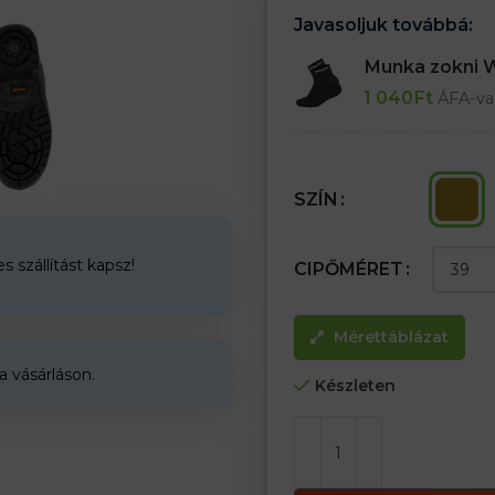
legyen
Javasoljuk továbbá:
– Acél orr 200 J / 15 kN
– Légáteresztő lábbeli
Munka zokni
– A lábujj és a sarok megerősít
1 040
Ft
– SB kategória
ÁFA-va
SZÍN
 szállítást kapsz!
CIPŐMÉRET
Mérettáblázat
a vásárláson.
Készleten