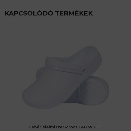
KAPCSOLÓDÓ TERMÉKEK
Fehér élelmiszer-crocs LAB WHITE