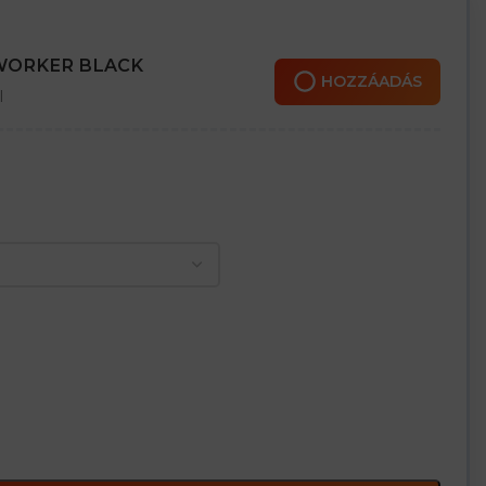
 WORKER BLACK
ése nagyobb kopásállóságot garantál
HOZZÁADÁS
l