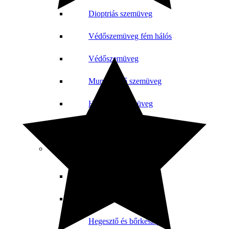
Dioptriás szemüveg
Védőszemüveg fém hálós
Védőszemüveg
Munkavédő szemüveg
Hegesztő szemüveg
Arcvédő
Hegesztő sisakok és tartozékok
Csere látómező
Hegesztő sisakok
Hegesztő és bőrkesztyű