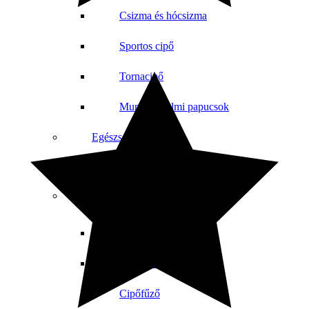
Csizma és hócsizma
Sportos cipő
Tornacipő
Munkavédelmi papucsok
Egészségügyi lábbeli
Női cipő
Lábbeli kiegészítők
Csizmabélés
Cipőbetétek
Cipőfűző