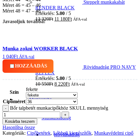
Steppelt munkakabát
Méret 46 = 45 – 46
RENDER BLACK
Méret 48 = 47 – 48
Értékelés:
5.00
/ 5
13 320
Ft
11 180
Ft
ÁFA-val
Javasoljuk továbbá:
Munka zokni WORKER BLACK
1 040
Ft
ÁFA-val
HOZZÁADÁS
Rövidnadrág PRO NAVY
REFLEX
Értékelés:
5.00
/ 5
10 550
Ft
8 220
Ft
ÁFA-val
fekete
Szín
Munkaruha
Cipőméret
Bőr talpbetét munkacipőkhöz SKULL mennyiség
Munkásnadrág
Kosárba teszem
Hasonlítsa össze
Kategóriák:
Cipőbetétek
,
Lábbeli kiegészítők
,
Munkavédelmi cipő
Rövidnadrág