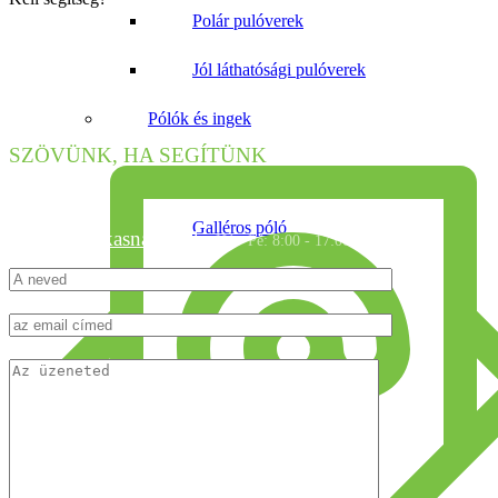
Polár pulóverek
Jól láthatósági pulóverek
Pólók és ingek
Tanácsra van szüksége a választáshoz?
SZÖVÜNK, HA SEGÍTÜNK
Pólok
Galléros póló
info@munkasnadrag.hu
Hé - Pé: 8:00 - 17:00
Hosszú ujjú pólók
Flanel ingek
Gasztro ing
Munkaing
Orvosi ingek