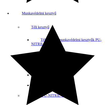
Munkavédelmi kesztyű
Téli kesztyű
Téli mártott munkavédelmi kesztyűk PU-
NITRIL-LATEX
Bőr téli kesztyűk
Bélelt kombinált kesztyűk
Szabadidős téli
Téli kötött kesztyűk
Mártot PU-NITRIL-LATEX