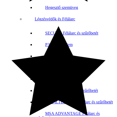
Hegesztő szemüveg
Légzésvédők és Félálarc
SECURA Félálarc és szűrőbetét
P3 vírusvédelem
Orvosi szájmaszk
Légzőkészülékek
3M porálarc és félálarc
JSP MIDI Félálarc és szűrőbetét
JSP FILTERSPEC Félálarc és szűrőbetét
MSA ADVANTAGE Félálarc és