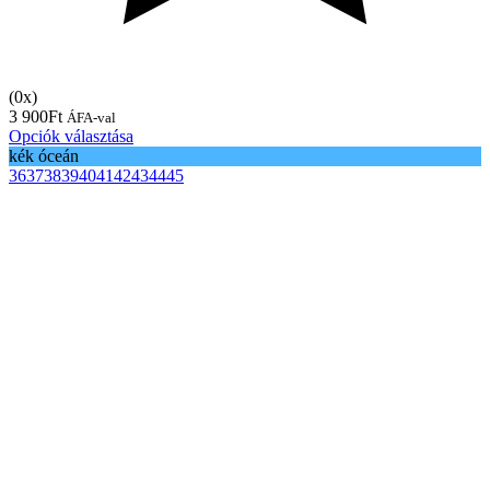
(0x)
3 900
Ft
ÁFA-val
Opciók választása
kék óceán
36
37
38
39
40
41
42
43
44
45