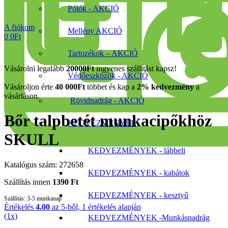
Pólók - AKCIÓ
A fiókom
Mellény AKCIÓ
0
0
Ft
Tartozékok – AKCIÓ
Vásárolni legalább
20000Ft
ingyenes szállítást kapsz!
Védőeszközök - AKCIÓ
Vásároljon érte
40 000
Ft
többet és kap a
2% kedvezmény
a
vásárláson.
Rövidnadrág - AKCIÓ
Bőr talpbetét munkacipőkhöz
KEDVEZMÉNYEK
SKULL
KEDVEZMÉNYEK - lábbeli
Katalógus szám: 272658
KEDVEZMÉNYEK - kabátok
Szállítás innen
1390 Ft
KEDVEZMÉNYEK - kesztyű
Szállítás:
3-5 munkanap
Értékelés
4.00
az 5-ből,
1
értékelés alapján
(
1
x)
KEDVEZMÉNYEK -Munkásnadrág