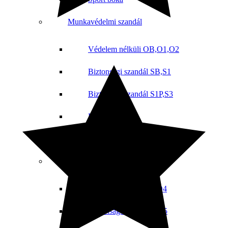
Munkavédelmi szandál
Védelem nélküli OB,O1,O2
Biztonsági szandál SB,S1
Biztonsági szandál S1P,S3
Fehér szandál
Munkavédelmi papucsok
Munkavédelmi csizma
Védelem nélküli OB,O4
Biztonsági csizma S4,S5