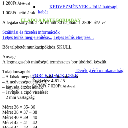
1 280
Ft
ÁFA-val
KEDVEZMÉNYEK - Jól láthatósági
kabát
1 008
Ft
nettó árak
ELADÓ A KATEGÓRIÁBAN
A legalacsonyabb ár az elmúlt 30 napban:
1 280
Ft
ÁFA-val
Szállítási és fizetési információk
Teljes leírás megjelenítése...
Teljes leírás elrejtése...
Bőr talpbetét munkacipőkhöz SKULL
Anyag:
A legmagasabb minőségű természetes borjúbőrből készült
Derékig érő munkanadrág
Tulajdonságok:
FORCE BLACK GELB
– A lábak megelőzése a baktériumok ellen
Értékelés:
4.81
/ 5
– A nedvességet elnyelik
9 130
Ft
7 020
Ft
ÁFA-val
– lágyság érzést adnak
– Javítják a cipő viselését
– 2 mm vastagság
Méret 36 = 35- 36
Méret 38 = 37 – 38
Méret 40 = 39 – 40
Méret 42 = 41 – 42
Méret 44 = 43 – 44