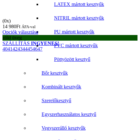
LATEX mártott kesztyűk
NITRIL mártott kesztyűk
(0x)
14 980
Ft
ÁFA-val
PU mártott kesztyűk
Opciók választása
zöld üveg
SZÁLLÍTÁS
INGYENES!
PVC mártott kesztyűk
40
41
42
43
44
45
46
47
Pöttyözött kesztyű
Bőr kesztyűk
Kombinált kesztyűk
Szerelőkesztyű
Egyszerhasználatos kesztyű
Vegyszerálló kesztyűk