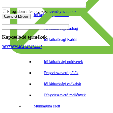
Orvosi tunikák
Elfogadom a feldolgozást
személyes adatok
.
Jól láthatósági ruházat
Jól láthatósági nadrág
Kapcsolódó termékek
Jól láthatósági Kabát
36
37
38
39
40
41
42
43
44
45
Fényvisszaverő készletek
Jól láthatósági pulóverek
Fényvisszaverő pólók
Jól láthatósági esőkabát
Fényvisszaverő mellények
Munkaruha szett