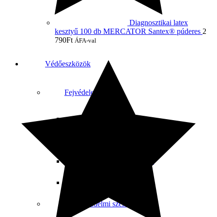
Diagnosztikai latex
kesztyű 100 db MERCATOR Santex® púderes
2
790
Ft
ÁFA-val
Védőeszközök
Fejvédelem
Sapkák ABS héjjal
Munka sisakok
Tartozékok sisakokhoz
Sisak készletek
Munkavédelmi szemüveg