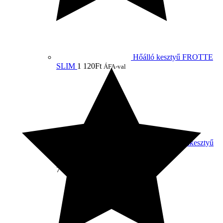
Hőálló kesztyű FROTTE
SLIM
1 120
Ft
ÁFA-val
Kombinált munkakesztyű
ARIUS
Értékelés:
5.00
/ 5
7 380
Ft
ÁFA-val