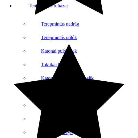
Terepmintás ruházat
Terepmintás nadrág
Terepmintás pólók
Katonai pulóverek
Taktikai kabátok
Katonai és taktikai lábbelik
Sapkák, kalapok és csuklyák
Katonai esőkabátok
Terepszínű mellények
Taktikai kesztyű