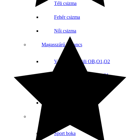
Téli csizma
Fehér csizma
Női csizma
Magasszárú bakancs
Védelem nélküli OB,O1,O2
Magasszárú bakancs SB,S1
Magasszárú bakancs S1P,S3
Vadász cipő
Sportcipő
Sport boka