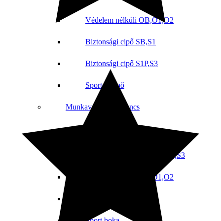
Védelem nélküli OB,O1,O2
Biztonsági cipő SB,S1
Biztonsági cipő S1P,S3
Sportos cipő
Munkavédelmi bakancs
Biztonsági bakancs SB,S1
Munkavédelmi Bakancs S1P,S3
Védelem nélküli OB,O1,O2
Sportos munkacipő
Sport boka