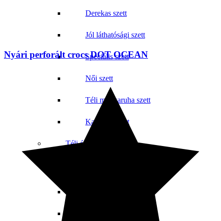
Derekas szett
Jól láthatósági szett
Nyári perforált crocs DOT OCEAN
Speciális szett
Női szett
Téli munkaruha szett
Kantáros szett
Téli és nyári sapkák
Sapkák
Téli csuklya
Téli sapka