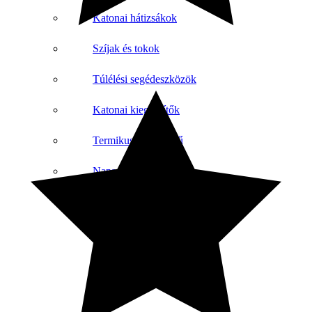
Katonai hátizsákok
Szíjak és tokok
Túlélési segédeszközök
Katonai kiegészítők
Termikus fehérnemű
Napszemüveg
NE HAGYD KI AZ RENDEZVÉNYEKET!