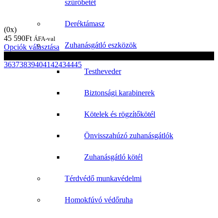
szűrőbetét
Deréktámasz
(0x)
45 590
Ft
ÁFA-val
Zuhanásgátló eszközök
Opciók választása
fekete
36
37
38
39
40
41
42
43
44
45
Testheveder
Biztonsági karabinerek
Kötelek és rögzítőkötél
Önvisszahúzó zuhanásgátlók
Zuhanásgátló kötél
Térdvédő munkavédelmi
Homokfúvó védőruha