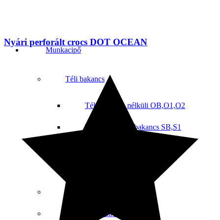
Nyári perforált crocs DOT OCEAN
Munkacipő
Téli bakancs
Téli védelem nélküli OB,O1,O2
Téli Biztonsági bakancs SB,S1
Téli Biztonsági bakancs S1P,S3
Téli csizma
Sportos munkacipő
Munkavédelmi cipő