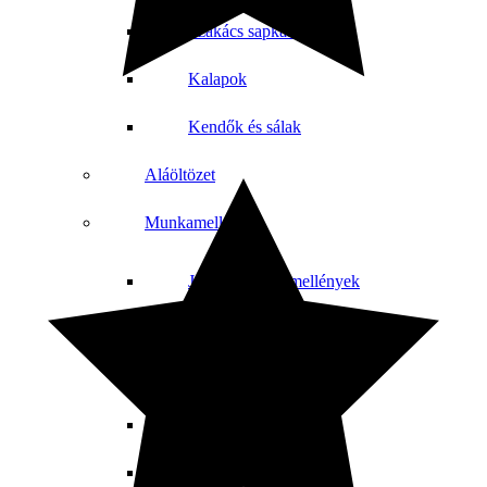
Szakács sapkák
Kalapok
Kendők és sálak
Aláöltözet
Munkamellény
Jól láthatósági mellények
Bélelt munkamellény
Női sportmellények
Férfi sportok
Nyári mellények