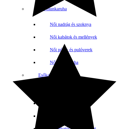
Női munkaruha
Női nadrág és szoknya
Női kabátok és mellények
Női pólók és pulóverek
Női orvosi ruha
Esőkabát
Esőkabát nadrággal
Esőkabátok
Esőnadrág
Jól láthatósági esőruházat