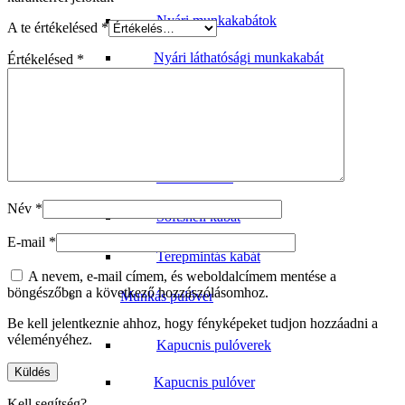
Nyári munkakabátok
A te értékelésed
*
Nyári láthatósági munkakabát
Értékelésed
*
Polár kabát
Téli Munkakabát
Szakácskabát
Név
*
Softshell kabát
E-mail
*
Terepmintás kabát
A nevem, e-mail címem, és weboldalcímem mentése a
böngészőben a következő hozzászólásomhoz.
Munkás pulóver
Be kell jelentkeznie ahhoz, hogy fényképeket tudjon hozzáadni a
véleményéhez.
Kapucnis pulóverek
Kapucnis pulóver
Kell segítség?