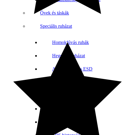
Övek és táskák
Speciális ruházat
Homokfúvás ruhák
Hegesztő ruházat
Antisztatikus és ESD
Vegyszerálló rúhazát
Vágásbiztos ruházat
Hőálló ruházat
Méhészeti ruházat