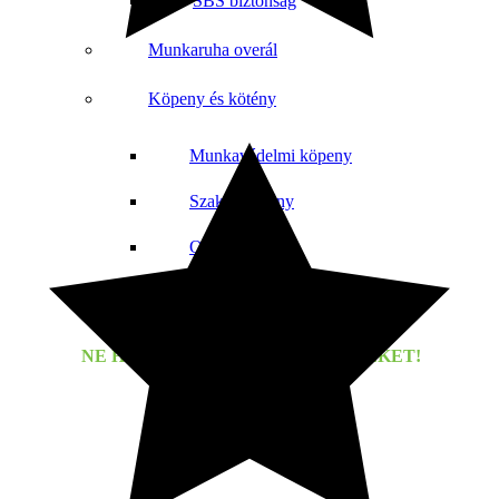
SBS biztonság
Munkaruha overál
Köpeny és kötény
Munkavédelmi köpeny
Szakácskötény
Orvosi köpeny
Speciális kötény
Takarító munkaruha
NE HAGYD KI AZ RENDEZVÉNYEKET!