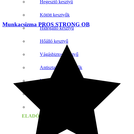
Hegesztő kesztyű
Kötött kesztyűk
Munkacsizma PROS STRONG OB
Hidegálló kesztyű
Hőálló kesztyű
Vágásbiztos kesztyű
Antisztatikus kesztyűk
Vibrációs kesztyűk
Dielektromos kesztyű
ANSELL kesztyű
ELADÓ A KATEGÓRIÁBAN