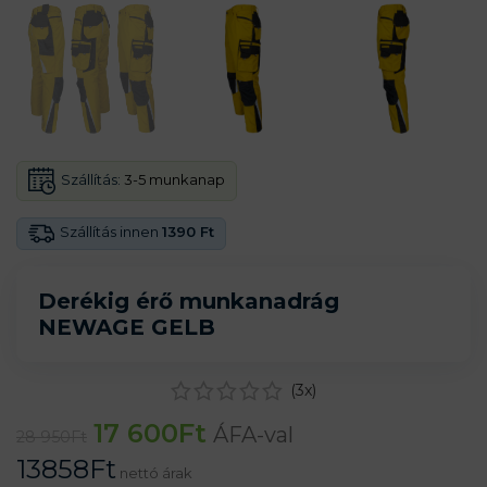
Szállítás:
3-5 munkanap
Szállítás innen
1390 Ft
Derékig érő munkanadrág
NEWAGE GELB
(
3
x)
17 600
Ft
ÁFA-val
28 950
Ft
13858
Ft
nettó árak