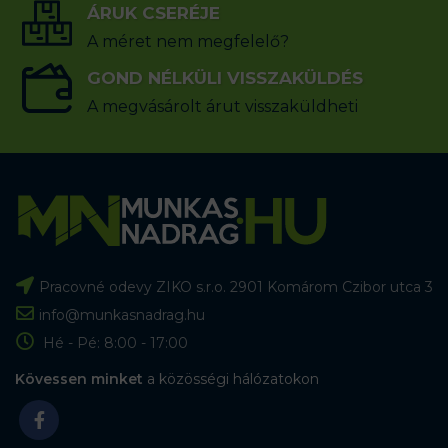
ÁRUK CSERÉJE
A méret nem megfelelő?
GOND NÉLKÜLI VISSZAKÜLDÉS
A megvásárolt árut visszaküldheti
Pracovné odevy ZIKO s.r.o. 2901 Komárom Czibor utca 3
info@munkasnadrag.hu
Hé - Pé: 8:00 - 17:00
Kövessen minket
a közösségi hálózatokon