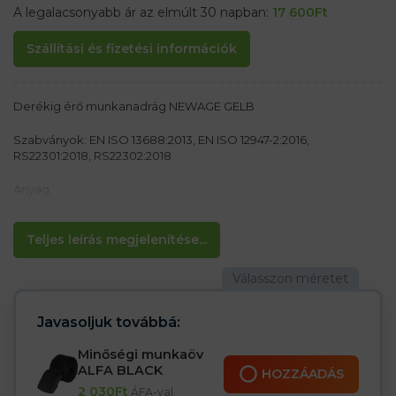
A legalacsonyabb ár az elmúlt 30 napban:
17 600
Ft
Szállítási és fizetési információk
Derékig érő munkanadrág NEWAGE GELB
Szabványok: EN ISO 13688:2013, EN ISO 12947-2:2016,
RS22301:2018, RS22302:2018
Anyag:
65% poliészter, 35% pamut 270 g/m²
Jellemzők:
Teljes leírás megjelenítése...
– Minőségi CANVAS típusú anyagból
– Fényvisszaverő elemek a jobb láthatóság érdekében
– Négy oldalzseb, köztük egy cipzáras
– Két hátsó zseb tépőzárral
– Zsebek a nadrágon, beleértve a mobiltelefon zsebeket
Javasoljuk továbbá:
– Derékban varrott gumi a nadrág szélességének beállításához
– Térdzsebek a térdvédők számára
Minőségi munkaöv
– Megnövelt tartósság a Cordura betétek használatának
ALFA BLACK
HOZZÁADÁS
köszönhetően
2 030
Ft
ÁFA-val