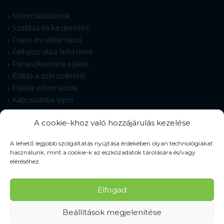
Mérettáblázatok
Szállítás és kézbesítés
Csere és reklamáció
Felhasználási feltételek
Panaszkezelési eljárás
Elállás a szerződéstől
Elállási információk
Kapcsolatba lépni
Gyakran Ismételt Kérdések
A cookie-khoz való hozzájárulás kezelése
Cookie-beállítások
A lehető legjobb szolgáltatás nyújtása érdekében olyan technológiákat
használunk, mint a cookie-k az eszközadatok tárolására és/vagy
eléréséhez.
© 2026 Pracovné odevy ZIKO s. r. o., minden jog fenntartva.
Elfogad
Beállítások megjelenítése