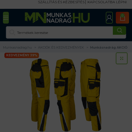
SZÁLLÍTÁS ÉS KÉZBESÍTÉS
KAPCSOLATBA LÉPNI
0
Munkasnadrag.hu
AKCIÓK ÉS KEDVEZMÉNYEK
Munkásnadrág AKCIÓ
KEDVEZMÉNY 39%
KA