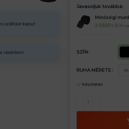
jobban illeszkedik a testhez
Javasoljuk továbbá:
– Szem a kulcsok rögzítéséhez
– hurkok egyéb tartozékok rög
Minőségi mu
– Térdzsebek a térdvédők szám
 szállítást kapsz!
2 030
Ft
– A divatos színkombináció von
ÁFA-va
SZÍN
a vásárláson.
RUHA MÉRETE
Készleten