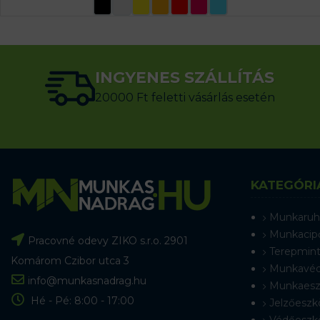
OPCIÓK VÁLASZTÁSA
INGYENES SZÁLLÍTÁS
20000 Ft feletti vásárlás esetén
KATEGÓRI
Munkaruh
Munkacip
Pracovné odevy ZIKO s.r.o. 2901
Terepmint
Komárom Czibor utca 3
Munkavéd
info@munkasnadrag.hu
Munkaesz
Hé - Pé: 8:00 - 17:00
Jelzőeszk