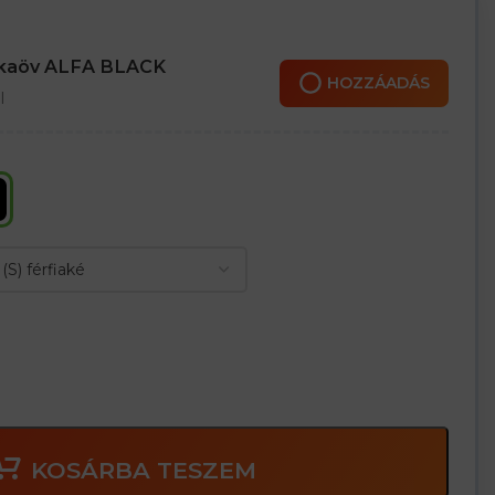
zítéséhez
nkaöv ALFA BLACK
ára
HOZZÁADÁS
zó megjelenést kölcsönöz
l
KOSÁRBA TESZEM