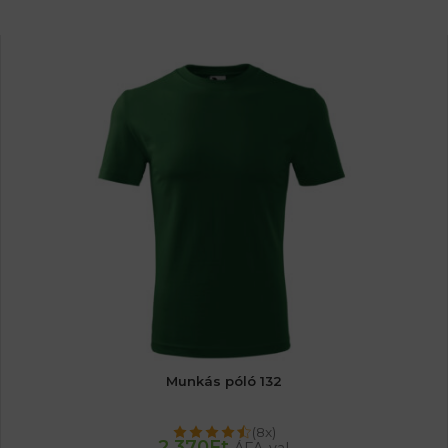
Munkás póló 132
(8x)
2 370
Ft