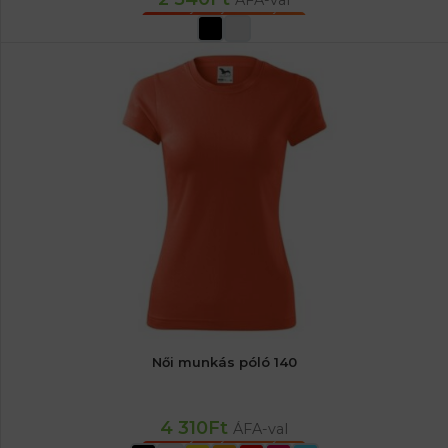
ÁFA-val
OPCIÓK VÁLASZTÁSA
Női munkás póló 140
4 310
Ft
ÁFA-val