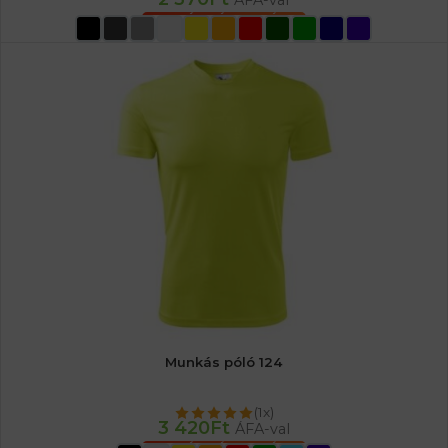
ÁFA-val
OPCIÓK VÁLASZTÁSA
Munkás póló 124
(1x)
3 420
Ft
ÁFA-val