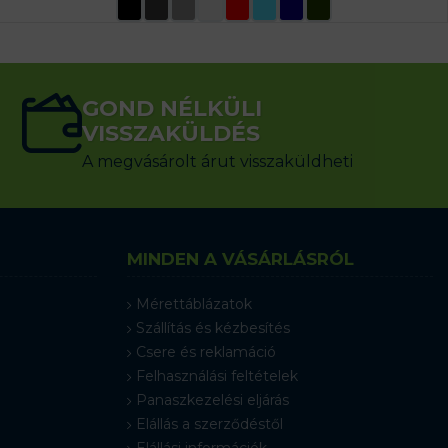
OPCIÓK VÁLASZTÁSA
GOND NÉLKÜLI
VISSZAKÜLDÉS
A megvásárolt árut visszaküldheti
MINDEN A VÁSÁRLÁSRÓL
Mérettáblázatok
Szállítás és kézbesítés
Csere és reklamáció
Felhasználási feltételek
Panaszkezelési eljárás
Elállás a szerződéstől