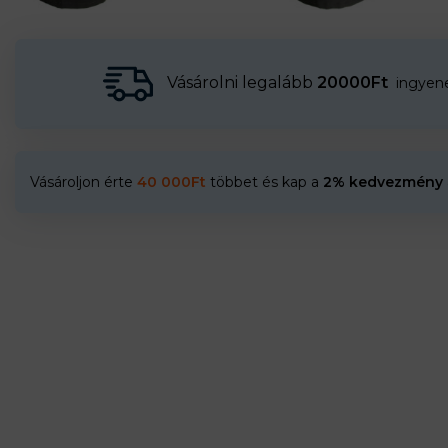
Vásárolni legalább
20000Ft
ingyenes
Vásároljon érte
40 000
Ft
többet és kap a
2% kedvezmény