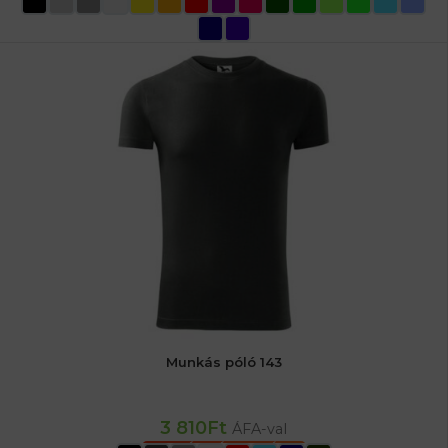
Munkás póló 143
3 810
Ft
ÁFA-val