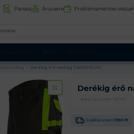
Panasz
Árucsere
Problémamentes visszak
ÁBLÁZATOK
BLOG
KÉRDÉSEK
unkásnadrág
Derékig érő nadrág TANZO FLUO
Derékig érő 
KATTINTS A KINAGYÍTÁSHOZ
Katalógus szám: 292947
Szállítás innen
1390 Ft