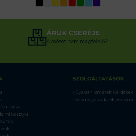
OPCIÓK VÁLASZTÁSA
ÁRUK CSERÉJE
A méret nem megfelelő?
A
SZOLGÁLTATÁSOK
a
Gyakran Ismételt Kérdések
ő
Személyes adatok védelme
ás ruházat
elmi kesztyű
közök
özök