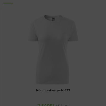
Női munkás póló 133
2 540
Ft