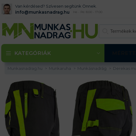
Van kérdésed? Szívesen segítünk Önnek.
info@munkasnadrag.hu
Hé - Pé: 8:00 - 17:00
KATEGÓRIÁK
MÉRETT
Munkasnadrag.hu
Munkaruha
Munkásnadrág
Derekas m