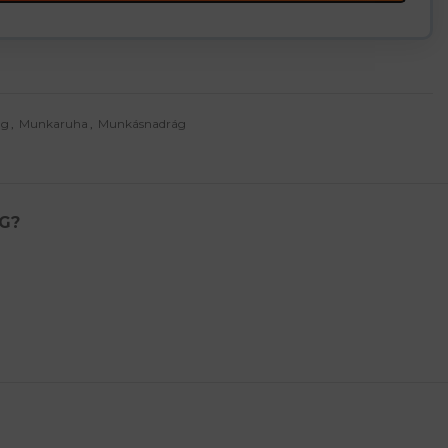
ág
,
Munkaruha
,
Munkásnadrág
G?