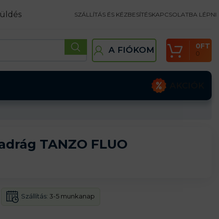
üldés
SZÁLLÍTÁS ÉS KÉZBESÍTÉS
KAPCSOLATBA LÉPNI
0
FT
A FIÓKOM
0
AKCIÓK
nadrág TANZO FLUO
Szállítás:
3-5 munkanap