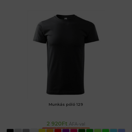
Munkás póló 129
2 920
Ft
ÁFA-val
OPCIÓK VÁLASZTÁSA