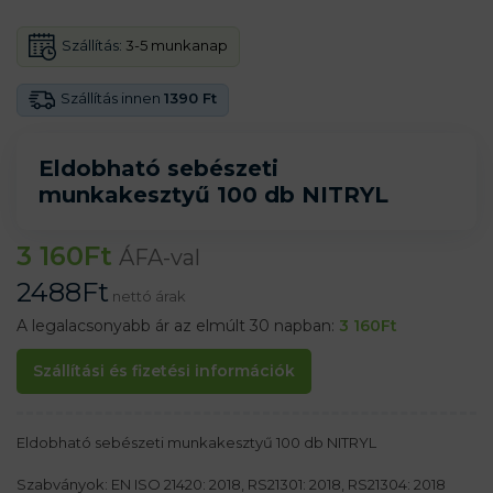
Szállítás:
3-5 munkanap
Szállítás innen
1390 Ft
Eldobható sebészeti
munkakesztyű 100 db NITRYL
3 160
Ft
ÁFA-val
2488
Ft
nettó árak
A legalacsonyabb ár az elmúlt 30 napban:
3 160
Ft
Szállítási és fizetési információk
Eldobható sebészeti munkakesztyű 100 db NITRYL
Szabványok: EN ISO 21420: 2018, RS21301: 2018, RS21304: 2018