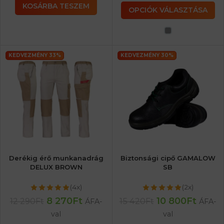
KOSÁRBA TESZEM
OPCIÓK VÁLASZTÁSA
KEDVEZMÉNY 33%
KEDVEZMÉNY 30%
Derékig érő munkanadrág
Biztonsági cipő GAMALOW
DELUX BROWN
SB
(4x)
(2x)
8 270
Ft
10 800
Ft
12 290
Ft
15 420
Ft
ÁFA-
ÁFA-
val
val