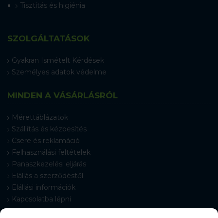
Tisztítás és higiénia
SZOLGÁLTATÁSOK
Gyakran Ismételt Kérdések
Személyes adatok védelme
MINDEN A VÁSÁRLÁSRÓL
Mérettáblázatok
Szállítás és kézbesítés
Csere és reklamáció
Felhasználási feltételek
Panaszkezelési eljárás
Elállás a szerződéstől
Elállási információk
Kapcsolatba lépni
Gyakran Ismételt Kérdések