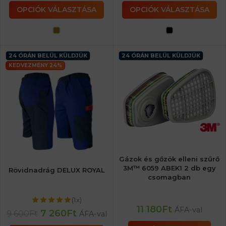
OPCIÓK VÁLASZTÁSA
OPCIÓK VÁLASZTÁSA
24 ÓRÁN BELÜL KÜLDJÜK
24 ÓRÁN BELÜL KÜLDJÜK
KEDVEZMÉNY 24%
Gázok és gőzök elleni szűrő
3M™ 6059 ABEK1 2 db egy
Rövidnadrág DELUX ROYAL
csomagban
(1x)
11 180
Ft
ÁFA-val
7 260
Ft
9 600
Ft
ÁFA-val