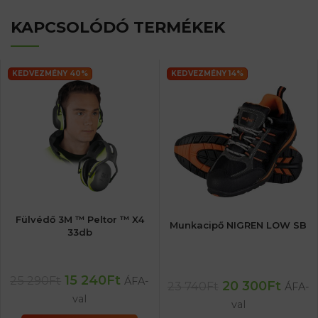
KAPCSOLÓDÓ TERMÉKEK
KEDVEZMÉNY 40%
KEDVEZMÉNY 14%
Fülvédő 3M ™ Peltor ™ X4
Munkacipő NIGREN LOW SB
33db
15 240
Ft
25 290
Ft
ÁFA-
20 300
Ft
23 740
Ft
ÁFA-
val
val