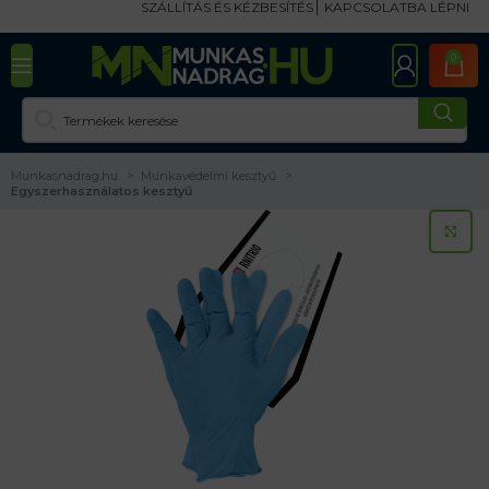
SZÁLLÍTÁS ÉS KÉZBESÍTÉS
KAPCSOLATBA LÉPNI
0
Munkasnadrag.hu
Munkavédelmi kesztyű
Egyszerhasználatos kesztyű
KA