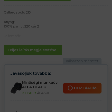
Galléros póló 215
Anyag:
100% pamut 220 g/m2
Jellemzők:
– Rövid ujjú férfi póló
– 3 gomb a póló színében
– Oldalsó varratok
Teljes leírás megjelenítése...
– Megerősített vállvarrás
– Ujja és gallérja bordás díszítéssel
– Klasszikus szabású
Javasoljuk továbbá:
Minőségi munkaöv
ALFA BLACK
HOZZÁADÁS
2 030
Ft
ÁFA-val