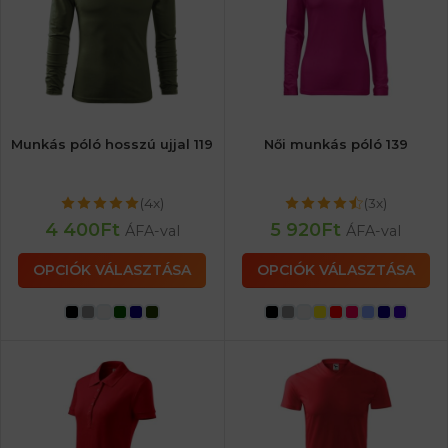
Munkás póló hosszú ujjal 119
Női munkás póló 139
(4x)
(3x)
4 400
Ft
5 920
Ft
ÁFA-val
ÁFA-val
OPCIÓK VÁLASZTÁSA
OPCIÓK VÁLASZTÁSA