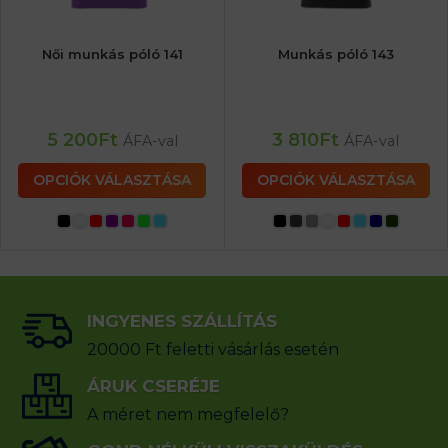
Női munkás póló 141
Munkás póló 143
5 200
Ft
3 810
Ft
ÁFA-val
ÁFA-val
OPCIÓK VÁLASZTÁSA
OPCIÓK VÁLASZTÁSA
INGYENES SZÁLLÍTÁS
20000 Ft feletti vásárlás esetén
ÁRUK CSERÉJE
A méret nem megfelelő?