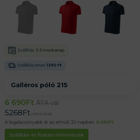
Szállítás:
3-5 munkanap
Szállítás innen
1390 Ft
Galléros póló 215
6 690
Ft
ÁFA-val
5268
Ft
nettó árak
A legalacsonyabb ár az elmúlt 30 napban:
6 690
Ft
Szállítási és fizetési információk