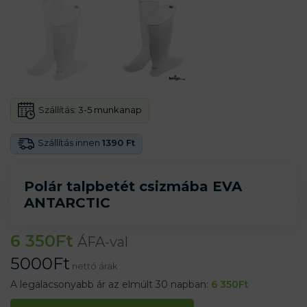
Szállítás:
3-5 munkanap
Szállítás innen
1390 Ft
Polár talpbetét csizmába EVA
ANTARCTIC
6 350
Ft
ÁFA-val
5000
Ft
nettó árak
A legalacsonyabb ár az elmúlt 30 napban:
6 350
Ft