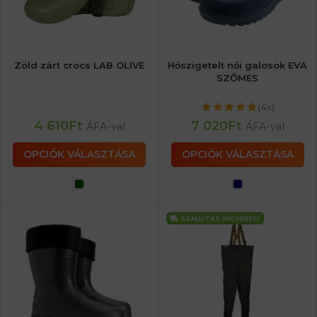
Zöld zárt crocs LAB OLIVE
Hőszigetelt női galosok EVA
SZŐMES
(4x)
4 610
Ft
7 020
Ft
ÁFA-val
ÁFA-val
OPCIÓK VÁLASZTÁSA
OPCIÓK VÁLASZTÁSA
SZÁLLÍTÁS
INGYENES!