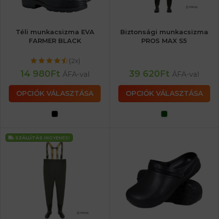
Téli munkacsizma EVA
Biztonsági munkacsizma
FARMER BLACK
PROS MAX S5
(2x)
14 980
Ft
39 620
Ft
ÁFA-val
ÁFA-val
OPCIÓK VÁLASZTÁSA
OPCIÓK VÁLASZTÁSA
SZÁLLÍTÁS
INGYENES!