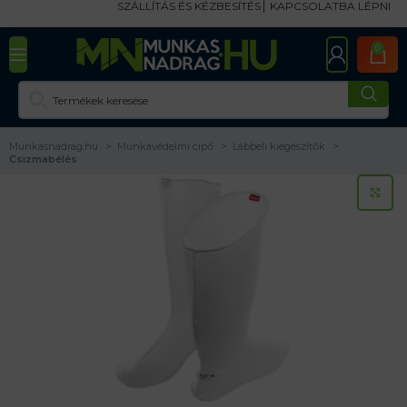
SZÁLLÍTÁS ÉS KÉZBESÍTÉS
KAPCSOLATBA LÉPNI
0
Munkasnadrag.hu
Munkavédelmi cipő
Lábbeli kiegészítők
Csizmabélés
KA