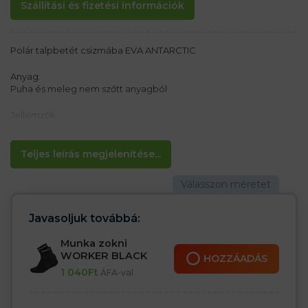
Szállítási és fizetési információk
Polár talpbetét csizmába EVA ANTARCTIC
Anyag:
Puha és meleg nem szőtt anyagból
Jellemzők:
– Tartalék talpbetét EVA ANTARCTIC csizmához
– Menchester gallér a tetején
– Hőszigetelés az alumínium fóliának köszönhetően
Teljes leírás megjelenítése...
Javasoljuk továbbá:
Munka zokni
WORKER BLACK
HOZZÁADÁS
1 040
Ft
ÁFA-val