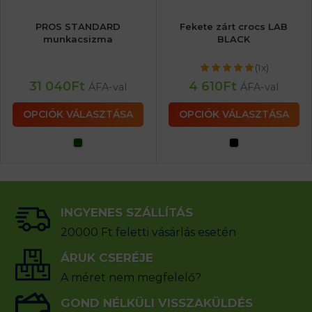
PROS STANDARD
Fekete zárt crocs LAB
munkacsizma
BLACK
(1x)
31 040
Ft
4 610
Ft
ÁFA-val
ÁFA-val
OPCIÓK VÁLASZTÁSA
OPCIÓK VÁLASZTÁSA
INGYENES SZÁLLÍTÁS
20000 Ft feletti vásárlás esetén
ÁRUK CSERÉJE
A méret nem megfelelő?
GOND NÉLKÜLI VISSZAKÜLDÉS