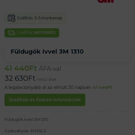
Szállítás:
3-5 munkanap
Szállítás:
INGYENES!
Füldugók ívvel 3M 1310
41 440
Ft
ÁFA-val
32 630
Ft
nettó árak
A legalacsonyabb ár az elmúlt 30 napban:
41 440
Ft
Szállítási és fizetési információk
Füldugók ívvel 3M 1310
Szabványok: EN352-2