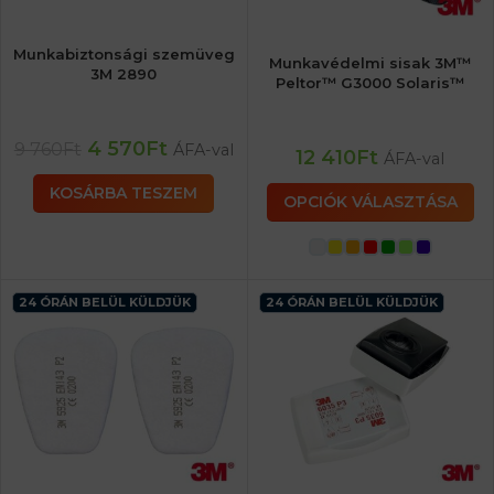
Munkabiztonsági szemüveg
Munkavédelmi sisak 3M™
3M 2890
Peltor™ G3000 Solaris™
4 570
Ft
9 760
Ft
ÁFA-val
12 410
Ft
ÁFA-val
KOSÁRBA TESZEM
OPCIÓK VÁLASZTÁSA
24 ÓRÁN BELÜL KÜLDJÜK
24 ÓRÁN BELÜL KÜLDJÜK