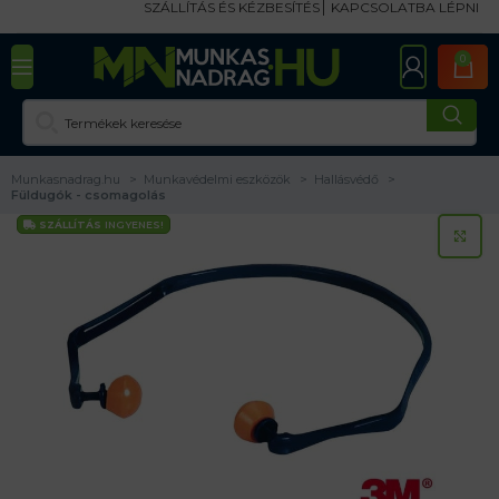
SZÁLLÍTÁS ÉS KÉZBESÍTÉS
KAPCSOLATBA LÉPNI
0
Munkasnadrag.hu
Munkavédelmi eszközök
Hallásvédő
Füldugók - csomagolás
SZÁLLÍTÁS
INGYENES!
KA