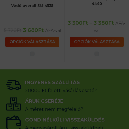
4440
Védő overall 3M 4535
3 300
Ft
–
3 380
Ft
ÁFA-
3 680
Ft
5 720
Ft
ÁFA-val
val
OPCIÓK VÁLASZTÁSA
OPCIÓK VÁLASZTÁSA
INGYENES SZÁLLÍTÁS
20000 Ft feletti vásárlás esetén
ÁRUK CSERÉJE
A méret nem megfelelő?
GOND NÉLKÜLI VISSZAKÜLDÉS
A megvásárolt árut visszaküldheti