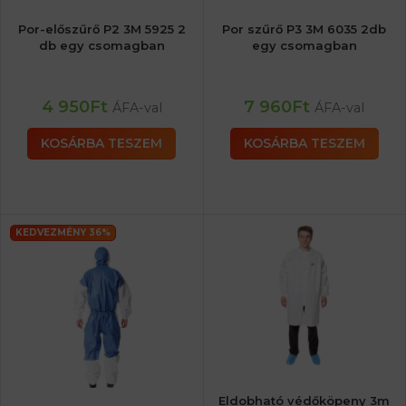
Por-előszűrő P2 3M 5925 2
Por szűrő P3 3M 6035 2db
db egy csomagban
egy csomagban
4 950
Ft
7 960
Ft
ÁFA-val
ÁFA-val
KOSÁRBA TESZEM
KOSÁRBA TESZEM
KEDVEZMÉNY 36%
Eldobható védőköpeny 3m