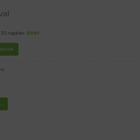
val
t 30 napban:
330
Ft
rmációk
ine
hab, amely
..
és teljes kényelmet és alacsony nyomást biztosít a fül belsejében.-
 higiéniát, tartósságot és kényelmet biztosít. külön táska.