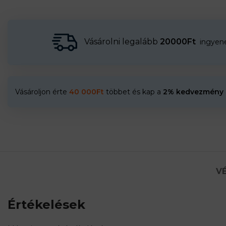
Vásárolni legalább
20000Ft
ingyenes
Vásároljon érte
40 000
Ft
többet és kap a
2% kedvezmény
VÉ
Értékelések