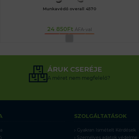
Munkavédő overall 4570
24 850
Ft
ÁFA-val
OPCIÓK VÁLASZTÁSA
ÁRUK CSERÉJE
A méret nem megfelelő?
A
SZOLGÁLTATÁSOK
a
Gyakran Ismételt Kérdések
ő
Személyes adatok védelme