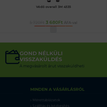
Védő overall 3M 4535
3 680
Ft
5 720
Ft
ÁFA-val
OPCIÓK VÁLASZTÁSA
GOND NÉLKÜLI
VISSZAKÜLDÉS
A megvásárolt árut visszaküldheti
MINDEN A VÁSÁRLÁSRÓL
Mérettáblázatok
Szállítás és kézbesítés