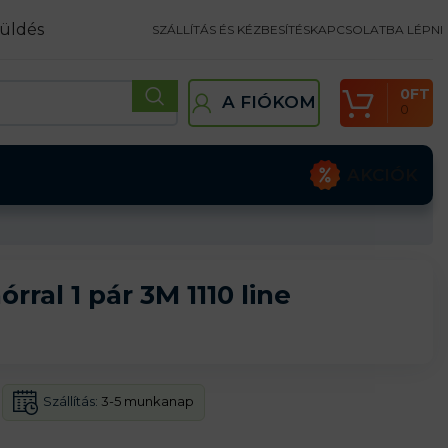
üldés
SZÁLLÍTÁS ÉS KÉZBESÍTÉS
KAPCSOLATBA LÉPNI
0
FT
A FIÓKOM
0
AKCIÓK
rral 1 pár 3M 1110 line
Szállítás:
3-5 munkanap