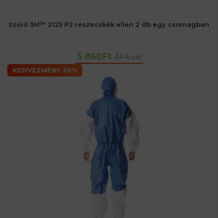
Szűrő 3M™ 2125 P2 részecskék ellen 2 db egy csomagban
5 860
Ft
ÁFA-val
KOSÁRBA TESZEM
KEDVEZMÉNY 36%