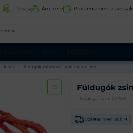
Panasz
Árucsere
Problémamentes visszak
ÁBLÁZATOK
BLOG
KÉRDÉSEK
üldugók
Füldugók zsinórral 1 pár 3M 1110 line
Füldugók zsinó
KATTINTS A KINAGYÍTÁSHOZ
Katalógus szám: 267609
Szállítás innen
1390 Ft