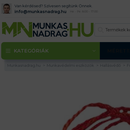
Van kérdésed? Szívesen segítünk Önnek.
info@munkasnadrag.hu
Hé - Pé: 8:00 - 17:00
KATEGÓRIÁK
MÉRETT
Munkasnadrag.hu
Munkavédelmi eszközök
Hallásvédő
F