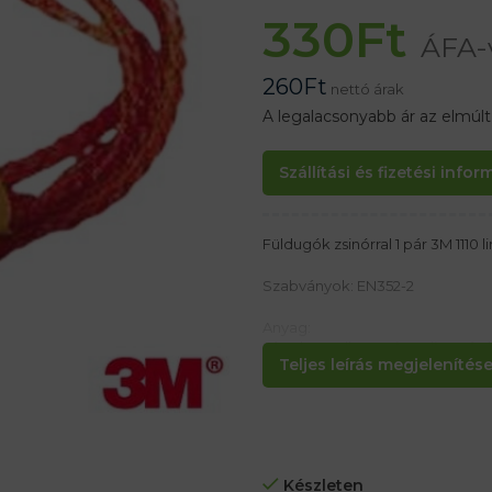
330
Ft
ÁFA-
260
Ft
nettó árak
A legalacsonyabb ár az elmúl
Szállítási és fizetési info
Füldugók zsinórral 1 pár 3M 1110 l
Szabványok: EN352-2
Anyag:
Lágy hypoallergenic poliuretán 
Teljes leírás megjelenítése.
jellemzői. :
– hangszigetelés snr = 37 dB
– vezetékes fülvédők
– Az anyag emlékszik az alakra, 
Sima, A porszigetelő felület jobb
Készleten