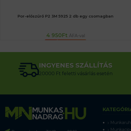
Por-előszűrő P2 3M 5925 2 db egy csomagban
4 950
Ft
ÁFA-val
KOSÁRBA TESZEM
INGYENES SZÁLLÍTÁS
20000 Ft feletti vásárlás esetén
KATEGÓRI
Munkaruh
Munkacip