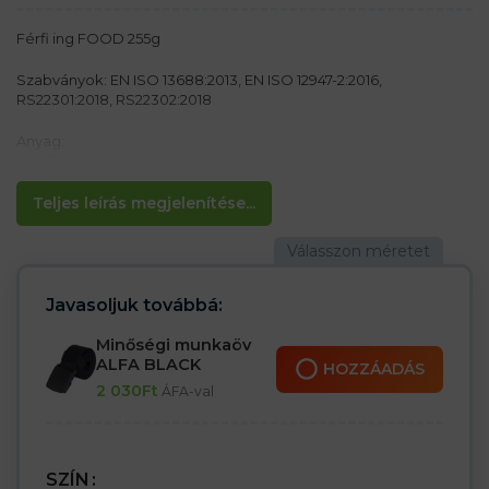
Férfi ing FOOD 255g
Szabványok: EN ISO 13688:2013, EN ISO 12947-2:2016,
RS22301:2018, RS22302:2018
Anyag:
65% PES/ 35% pamut 255g/m2
Jellemzők:
Teljes leírás megjelenítése...
– Hosszú ujjú ing
– HACCP (élelmiszeripar) munkára tervezve
– A szegély alatt rejtett szegecses rögzítés
– Belül zseb
Javasoljuk továbbá:
Minőségi munkaöv
ALFA BLACK
HOZZÁADÁS
2 030
Ft
ÁFA-val
SZÍN