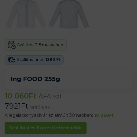
Szállítás:
3-5 munkanap
Szállítás innen
1390 Ft
Ing FOOD 255g
10 060
Ft
ÁFA-val
7921
Ft
nettó árak
A legalacsonyabb ár az elmúlt 30 napban:
10 060
Ft
Szállítási és fizetési információk