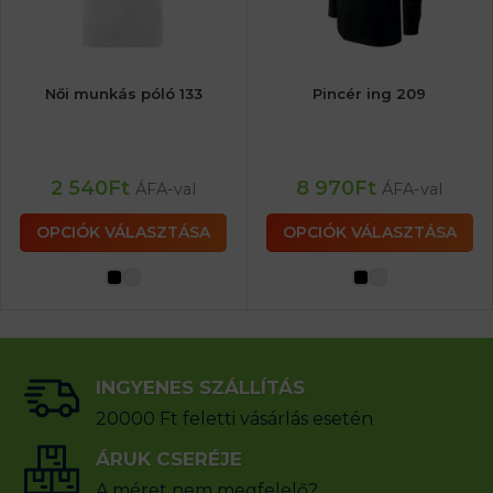
Női munkás póló 133
Pincér ing 209
2 540
Ft
8 970
Ft
ÁFA-val
ÁFA-val
OPCIÓK VÁLASZTÁSA
OPCIÓK VÁLASZTÁSA
INGYENES SZÁLLÍTÁS
20000 Ft feletti vásárlás esetén
ÁRUK CSERÉJE
A méret nem megfelelő?