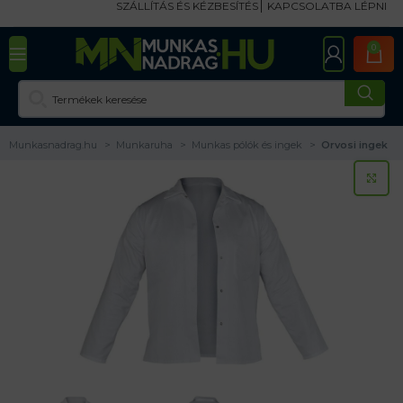
SZÁLLÍTÁS ÉS KÉZBESÍTÉS
KAPCSOLATBA LÉPNI
0
Munkasnadrag.hu
Munkaruha
Munkas pólók és ingek
Orvosi ingek
KA