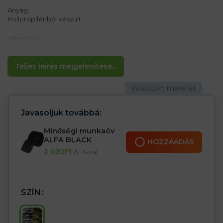
Anyag:
Polipropilénből készült
Jellemzők:
– Strapabíró műanyag csat
– Hossza kb 120 cm
– Szélesség 5,5 cm
Teljes leírás megjelenítése...
– Az öv hosszának beállítási lehetősége
Javasoljuk továbbá:
Minőségi munkaöv
ALFA BLACK
HOZZÁADÁS
2 030
Ft
ÁFA-val
SZÍN