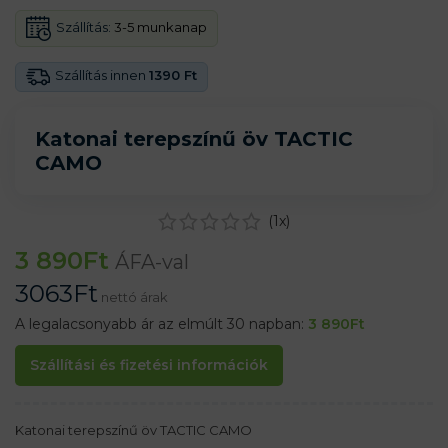
Szállítás:
3-5 munkanap
Szállítás innen
1390 Ft
Katonai terepszínű öv TACTIC
CAMO
(
1
x)
3 890
Ft
ÁFA-val
3063
Ft
nettó árak
A legalacsonyabb ár az elmúlt 30 napban:
3 890
Ft
Szállítási és fizetési információk
Katonai terepszínű öv TACTIC CAMO