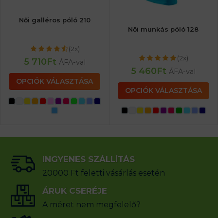
Női galléros póló 210
Női munkás póló 128
(2x)
(2x)
5 710
Ft
ÁFA-val
5 460
Ft
ÁFA-val
OPCIÓK VÁLASZTÁSA
OPCIÓK VÁLASZTÁSA
INGYENES SZÁLLÍTÁS
20000 Ft feletti vásárlás esetén
ÁRUK CSERÉJE
A méret nem megfelelő?