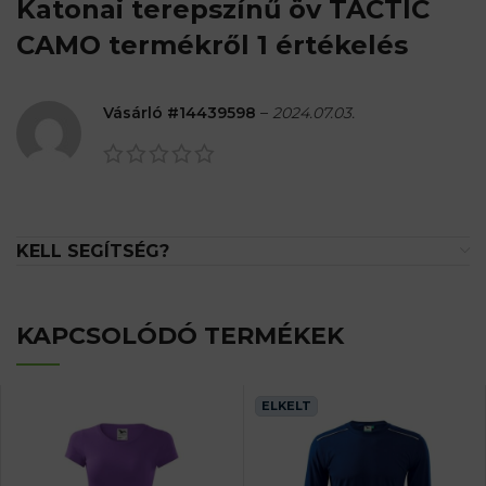
Katonai terepszínű öv TACTIC
CAMO
termékről 1 értékelés
Vásárló #14439598
–
2024.07.03.
KELL SEGÍTSÉG?
KAPCSOLÓDÓ TERMÉKEK
ELKELT