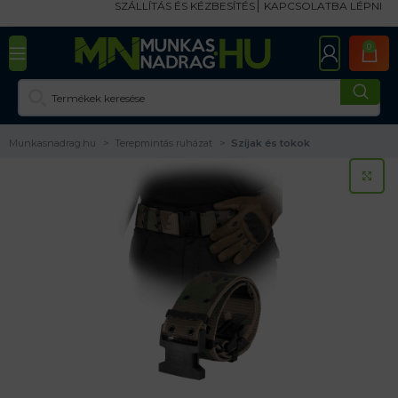
SZÁLLÍTÁS ÉS KÉZBESÍTÉS
KAPCSOLATBA LÉPNI
0
Munkasnadrag.hu
Terepmintás ruházat
Szíjak és tokok
KA