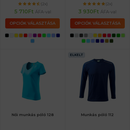
(2x)
(2x)
5 710
Ft
3 930
Ft
ÁFA-val
ÁFA-val
OPCIÓK VÁLASZTÁSA
OPCIÓK VÁLASZTÁSA
ELKELT
Női munkás póló 128
Munkás póló 112