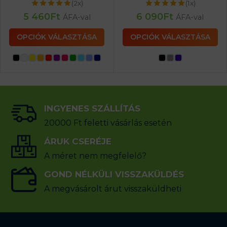
(2x)
(1x)
5 460
Ft
6 090
Ft
ÁFA-val
ÁFA-val
OPCIÓK VÁLASZTÁSA
OPCIÓK VÁLASZTÁSA
INGYENES SZÁLLÍTÁS
20000 Ft feletti vásárlás esetén
ÁRUK CSERÉJE
A méret nem megfelelő?
GOND NÉLKÜLI VISSZAKÜLDÉS
A megvásárolt árut visszaküldheti