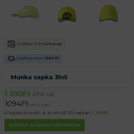
Szállítás:
3-5 munkanap
Szállítás innen
1390 Ft
Munka sapka 3in5
1 390
Ft
ÁFA-val
1094
Ft
nettó árak
A legalacsonyabb ár az elmúlt 30 napban:
1 390
Ft
Szállítási és fizetési információk