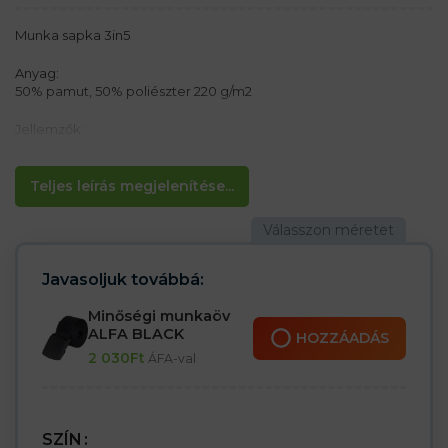
Munka sapka 3in5
Anyag:
50% pamut, 50% poliészter 220 g/m2
Jellemzők:
– 6 – fluoreszkáló anyagból készült panelsapka
– Fényvisszaverő borítás a napellenzőn
– Mérete tépőzárral állítható, bevarrt fényvisszaverő szalaggal
Teljes leírás megjelenítése...
– Steppelt szellőzőnyílások
Javasoljuk továbbá:
Minőségi munkaöv
ALFA BLACK
HOZZÁADÁS
2 030
Ft
ÁFA-val
SZÍN