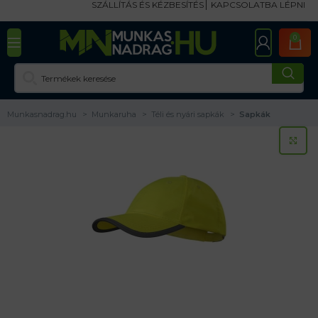
SZÁLLÍTÁS ÉS KÉZBESÍTÉS
KAPCSOLATBA LÉPNI
0
Munkasnadrag.hu
Munkaruha
Téli és nyári sapkák
Sapkák
KA