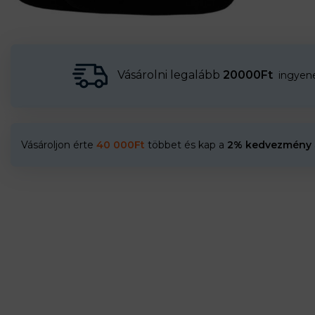
Vásárolni legalább
20000Ft
ingyenes
Vásároljon érte
40 000
Ft
többet és kap a
2% kedvezmény