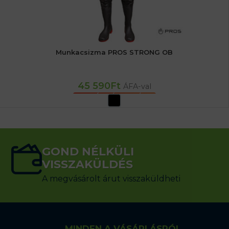
Munkacsizma PROS STRONG OB
45 590
Ft
ÁFA-val
OPCIÓK VÁLASZTÁSA
GOND NÉLKÜLI
VISSZAKÜLDÉS
A megvásárolt árut visszaküldheti
MINDEN A VÁSÁRLÁSRÓL