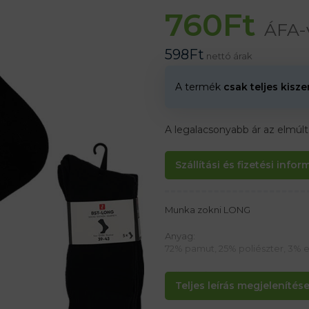
760
Ft
ÁFA-
598
Ft
nettó árak
A termék
csak teljes kisz
A legalacsonyabb ár az elmúl
Szállítási és fizetési info
Munka zokni LONG
Anyag:
72% pamut, 25% poliészter, 3% e
Jellemzők:
Teljes leírás megjelenítése.
– A lapos varrások megakadályo
is