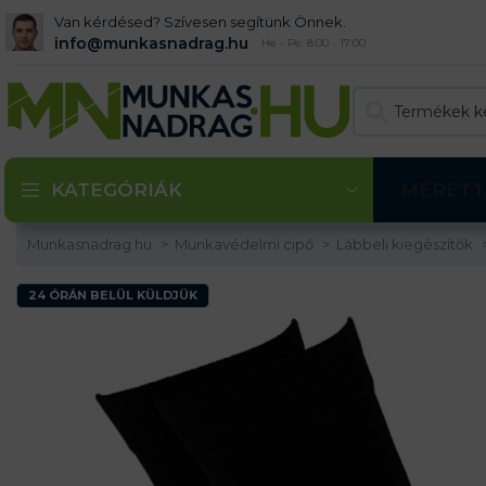
Van kérdésed? Szívesen segítünk Önnek.
info@munkasnadrag.hu
Hé - Pé: 8:00 - 17:00
KATEGÓRIÁK
MÉRETT
Munkasnadrag.hu
Munkavédelmi cipő
Lábbeli kiegészítők
24 ÓRÁN BELÜL KÜLDJÜK