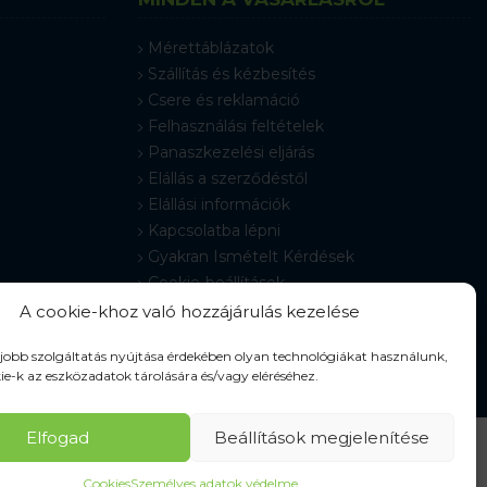
Mérettáblázatok
Szállítás és kézbesítés
Csere és reklamáció
Felhasználási feltételek
Panaszkezelési eljárás
Elállás a szerződéstől
Elállási információk
Kapcsolatba lépni
Gyakran Ismételt Kérdések
Cookie-beállítások
A cookie-khoz való hozzájárulás kezelése
gjobb szolgáltatás nyújtása érdekében olyan technológiákat használunk,
ie-k az eszközadatok tárolására és/vagy eléréséhez.
Elfogad
Beállítások megjelenítése
Cookies
Személyes adatok védelme