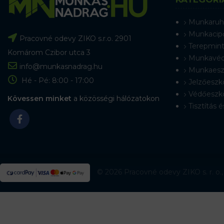
Munkaruh
Munkacip
Pracovné odevy ZIKO s.r.o. 2901
Terepmint
Komárom Czibor utca 3
Munkavéd
info@munkasnadrag.hu
Munkaesz
Hé - Pé: 8:00 - 17:00
Jelzőeszk
Védőeszk
Kövessen minket
a közösségi hálózatokon
Tisztítás é
© 2026 Pracovné odevy ZIKO s. r. o.,