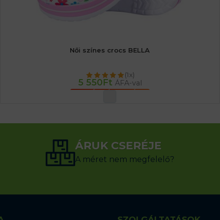
Női színes crocs BELLA
(1x)
5 550
Ft
ÁFA-val
OPCIÓK VÁLASZTÁSA
ÁRUK CSERÉJE
A méret nem megfelelő?
A
SZOLGÁLTATÁSOK