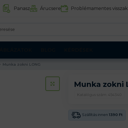
Panasz
Árucsere
Problémamentes visszak
ÁBLÁZATOK
BLOG
KÉRDÉSEK
Munka zokni LONG
Munka zokni
KATTINTS A KINAGYÍTÁSHOZ
Katalógus szám: 454340
Szállítás innen
1390 Ft