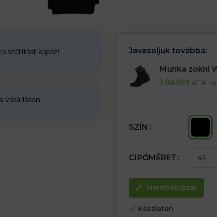
– Mindennapi viseletre alkalmas
43-as méret = 39 – 43
47-es méret = 44 – 47
Javasoljuk továbbá:
 szállítást kapsz!
Munka zokni
1 040
Ft
ÁFA-va
a vásárláson.
SZÍN
CIPŐMÉRET
Mérettáblázat
Készleten