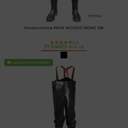
Munkacsizma PROS WOODSTRONG OB
(1x)
31 040
Ft
ÁFA-val
OPCIÓK VÁLASZTÁSA
SZÁLLÍTÁS
INGYENES!