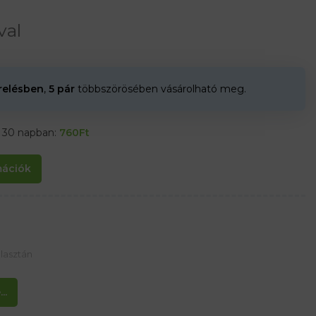
val
erelésben
,
5 pár
többszörösében vásárolható meg.
t 30 napban:
760
Ft
rmációk
lasztán
..
zzák a lábujjak kidörzsölődését, még extrém körülmények között