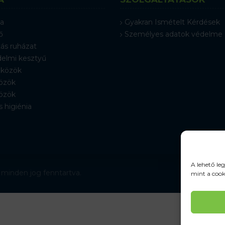
a
Gyakran Ismételt Kérdések
ő
Személyes adatok védelme
ás ruházat
elmi kesztyű
közök
özök
özök
s higiénia
A lehető le
 minden jog fenntartva.
mint a cook