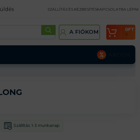
üldés
SZÁLLÍTÁS ÉS KÉZBESÍTÉS
KAPCSOLATBA LÉPNI
0
FT
A FIÓKOM
0
AKCIÓK
 LONG
Szállítás:
1-3 munkanap