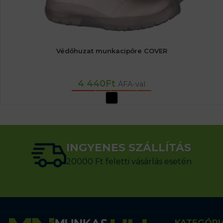
Védőhuzat munkacipőre COVER
4 440
Ft
ÁFA-val
OPCIÓK VÁLASZTÁSA
INGYENES SZÁLLÍTÁS
20000 Ft feletti vásárlás esetén
KATEGÓRI