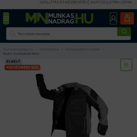
SZÁLLÍTÁS ÉS KÉZBESÍTÉS
KAPCSOLATBA LÉPNI
0
Munkasnadrag.hu
Munkaruha
Munkavédelmi kabát
Nyári munkakabátok
ELKELT
KA
KEDVEZMÉNY 62%