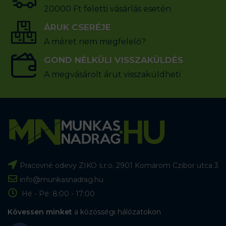
20000 Ft feletti vásárlás esetén
ÁRUK CSERÉJE
A méret nem megfelelő?
GOND NÉLKÜLI VISSZAKÜLDÉS
A megvásárolt árut visszaküldheti
Pracovné odevy ZIKO s.r.o. 2901 Komárom Czibor utca 3
info@munkasnadrag.hu
Hé - Pé: 8:00 - 17:00
Kövessen minket
a közösségi hálózatokon