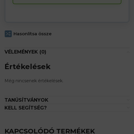
waitlist
for
this
product
Hasonlítsa össze
VÉLEMÉNYEK (0)
Értékelések
Még nincsenek értékelések.
TANÚSÍTVÁNYOK
KELL SEGÍTSÉG?
KAPCSOLÓDÓ TERMÉKEK