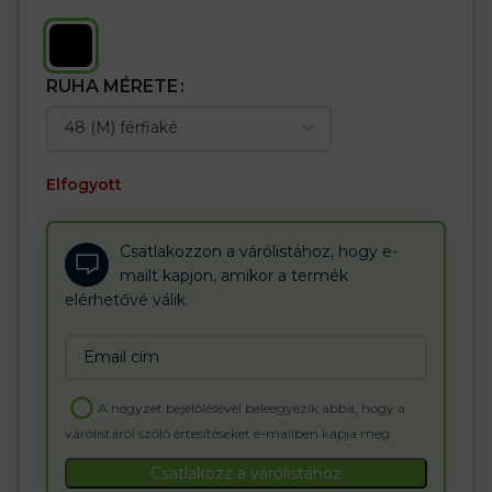
RUHA MÉRETE
Elfogyott
Csatlakozzon a várólistához, hogy e-
mailt kapjon, amikor a termék
elérhetővé válik
Enter
your
email
A négyzet bejelölésével beleegyezik abba, hogy a
address
várólistáról szóló értesítéseket e-mailben kapja meg
to
join
Csatlakozz a várólistához
the