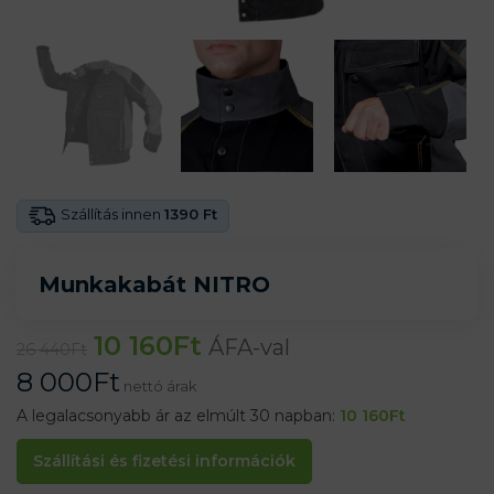
Szállítás innen
1390 Ft
Munkakabát NITRO
10 160
Ft
ÁFA-val
26 440
Ft
8 000
Ft
nettó árak
A legalacsonyabb ár az elmúlt 30 napban:
10 160
Ft
Szállítási és fizetési információk