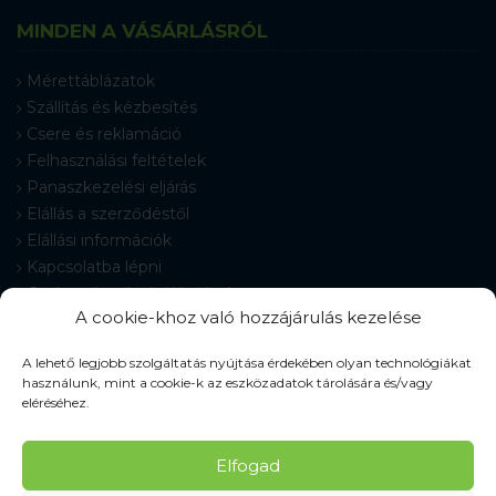
MINDEN A VÁSÁRLÁSRÓL
Mérettáblázatok
Szállítás és kézbesítés
Csere és reklamáció
Felhasználási feltételek
Panaszkezelési eljárás
Elállás a szerződéstől
Elállási információk
Kapcsolatba lépni
Gyakran Ismételt Kérdések
A cookie-khoz való hozzájárulás kezelése
Cookie-beállítások
A lehető legjobb szolgáltatás nyújtása érdekében olyan technológiákat
használunk, mint a cookie-k az eszközadatok tárolására és/vagy
eléréséhez.
© 2026 Pracovné odevy ZIKO s. r. o., minden jog fenntartva.
Elfogad