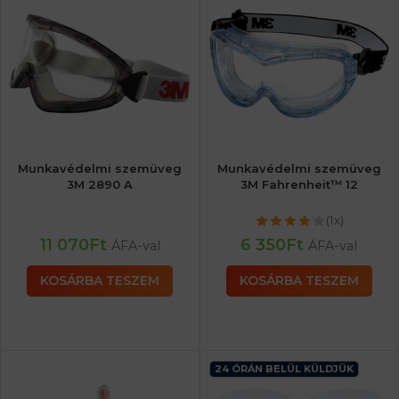
Munkavédelmi szemüveg
Munkavédelmi szemüveg
3M 2890 A
3M Fahrenheit™ 12
(1x)
11 070
Ft
6 350
Ft
ÁFA-val
ÁFA-val
KOSÁRBA TESZEM
KOSÁRBA TESZEM
24 ÓRÁN BELÜL KÜLDJÜK