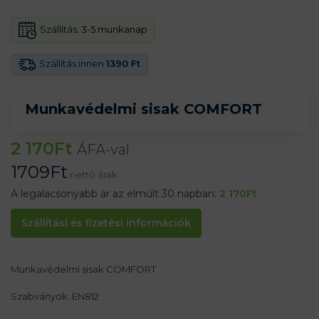
Szállítás:
3-5 munkanap
Szállítás innen
1390 Ft
Munkavédelmi sisak COMFORT
2 170
Ft
ÁFA-val
1709
Ft
nettó árak
A legalacsonyabb ár az elmúlt 30 napban:
2 170
Ft
Szállítási és fizetési információk
Munkavédelmi sisak COMFORT
Szabványok: EN812