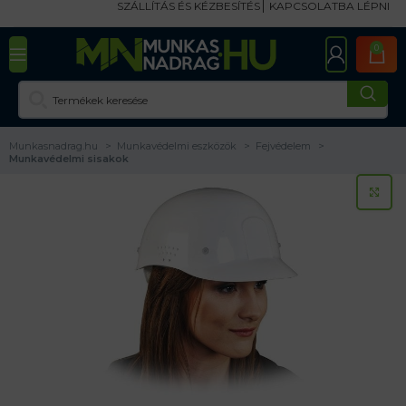
SZÁLLÍTÁS ÉS KÉZBESÍTÉS
KAPCSOLATBA LÉPNI
0
Munkasnadrag.hu
Munkavédelmi eszközök
Fejvédelem
Munkavédelmi sisakok
KA