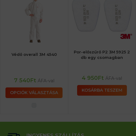
Por-előszűrő P2 3M 5925 2
Védő overall 3M 4540
db egy csomagban
4 950
Ft
ÁFA-val
7 540
Ft
ÁFA-val
KOSÁRBA TESZEM
OPCIÓK VÁLASZTÁSA
INGYENES SZÁLLÍTÁS