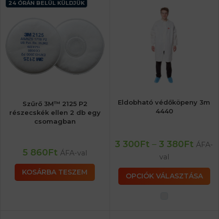
24 ÓRÁN BELÜL KÜLDJÜK
Eldobható védőköpeny 3m
Szűrő 3M™ 2125 P2
4440
részecskék ellen 2 db egy
csomagban
3 300
Ft
–
3 380
Ft
ÁFA-
5 860
Ft
ÁFA-val
val
KOSÁRBA TESZEM
OPCIÓK VÁLASZTÁSA