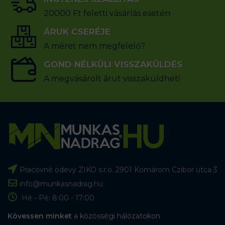
20000 Ft feletti vásárlás esetén
ÁRUK CSERÉJE
A méret nem megfelelő?
GOND NÉLKÜLI VISSZAKÜLDÉS
A megvásárolt árut visszaküldheti
Pracovné odevy ZIKO s.r.o. 2901 Komárom Czibor utca 3
info@munkasnadrag.hu
Hé - Pé: 8:00 - 17:00
Kövessen minket
a közösségi hálózatokon