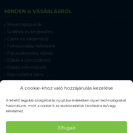
MINDEN A VÁSÁRLÁSRÓL
Mérettáblázatok
Szállítás és kézbesítés
Csere és reklamáció
Felhasználási feltételek
Panaszkezelési eljárás
Elállás a szerződéstől
Elállási információk
Kapcsolatba lépni
Gyakran Ismételt Kérdések
A cookie-khoz való hozzájárulás kezelése
Cookie-beállítások
A lehető legjobb szolgáltatás nyújtása érdekében olyan technológiákat
használunk, mint a cookie-k az eszközadatok tárolására és/vagy
eléréséhez.
© 2026 Pracovné odevy ZIKO s. r. o., minden jog fenntartva.
Elfogad