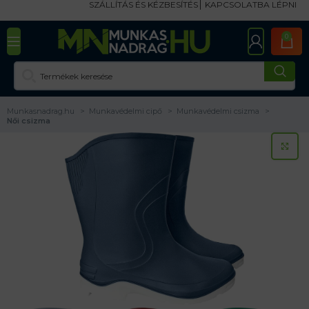
SZÁLLÍTÁS ÉS KÉZBESÍTÉS
KAPCSOLATBA LÉPNI
0
Munkasnadrag.hu
Munkavédelmi cipő
Munkavédelmi csizma
Női csizma
KA