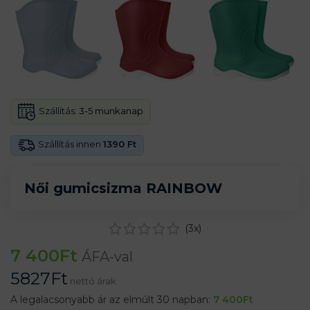
Szállítás:
3-5 munkanap
Szállítás innen
1390 Ft
Női gumicsizma RAINBOW
(
3
x)
7 400
Ft
ÁFA-val
5827
Ft
nettó árak
A legalacsonyabb ár az elmúlt 30 napban:
7 400
Ft