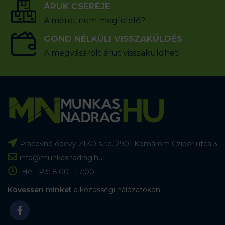
ÁRUK CSERÉJE
A méret nem megfelelő?
GOND NÉLKÜLI VISSZAKÜLDÉS
A megvásárolt árut visszaküldheti
Pracovné odevy ZIKO s.r.o. 2901 Komárom Czibor utca 3
info@munkasnadrag.hu
Hé - Pé: 8:00 - 17:00
Kövessen minket
a közösségi hálózatokon