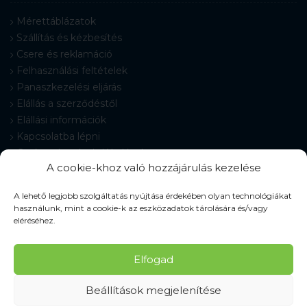
Mérettáblázatok
Szállítás és kézbesítés
Csere és reklamáció
Felhasználási feltételek
Panaszkezelési eljárás
Elállás a szerződéstől
Elállási információk
Kapcsolatba lépni
Gyakran Ismételt Kérdések
A cookie-khoz való hozzájárulás kezelése
Cookie-beállítások
A lehető legjobb szolgáltatás nyújtása érdekében olyan technológiákat
használunk, mint a cookie-k az eszközadatok tárolására és/vagy
eléréséhez.
© 2026 Pracovné odevy ZIKO s. r. o., minden jog fenntartva.
Elfogad
Beállítások megjelenítése