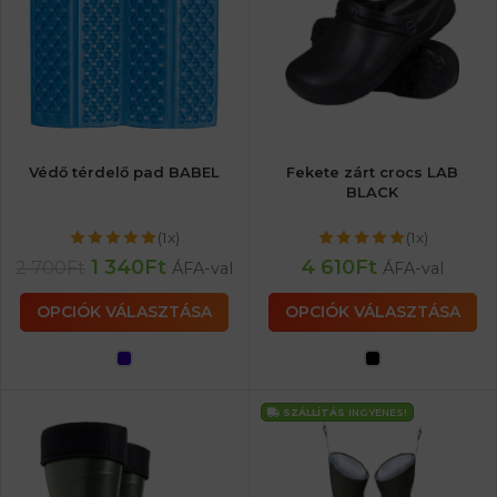
Védő térdelő pad BABEL
Fekete zárt crocs LAB
BLACK
(1x)
(1x)
1 340
Ft
4 610
Ft
2 700
Ft
ÁFA-val
ÁFA-val
OPCIÓK VÁLASZTÁSA
OPCIÓK VÁLASZTÁSA
SZÁLLÍTÁS
INGYENES!