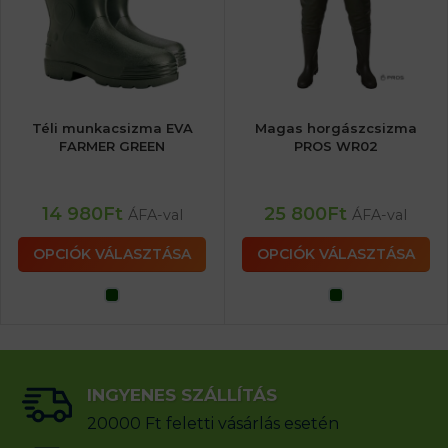
Téli munkacsizma EVA
Magas horgászcsizma
FARMER GREEN
PROS WR02
14 980
Ft
25 800
Ft
ÁFA-val
ÁFA-val
OPCIÓK VÁLASZTÁSA
OPCIÓK VÁLASZTÁSA
INGYENES SZÁLLÍTÁS
20000 Ft feletti vásárlás esetén