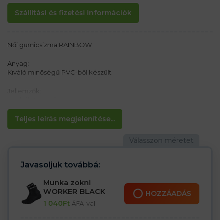
Szállítási és fizetési információk
Női gumicsizma RAINBOW
Anyag:
Kiváló minőségű PVC-ből készült
Jellemzők:
– Tökéletes esőre
– Kényelmes betét belül
Teljes leírás megjelenítése...
Javasoljuk továbbá:
Munka zokni
WORKER BLACK
HOZZÁADÁS
1 040
Ft
ÁFA-val