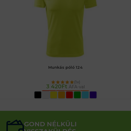
Munkás póló 124
(1x)
3 420
Ft
ÁFA-val
OPCIÓK VÁLASZTÁSA
GOND NÉLKÜLI