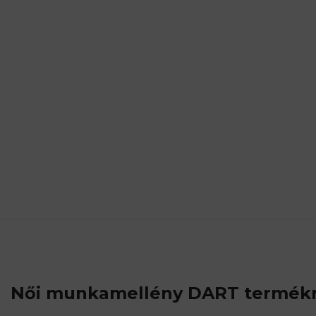
Női munkamellény DART
termékr