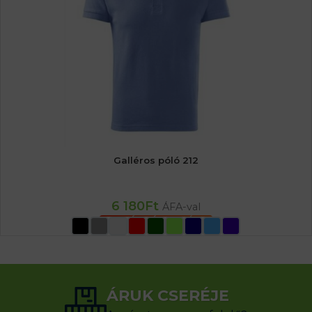
Galléros póló 212
6 180
Ft
ÁFA-val
OPCIÓK VÁLASZTÁSA
ÁRUK CSERÉJE