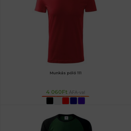
Munkás póló 111
4 060
Ft
ÁFA-val
OPCIÓK VÁLASZTÁSA