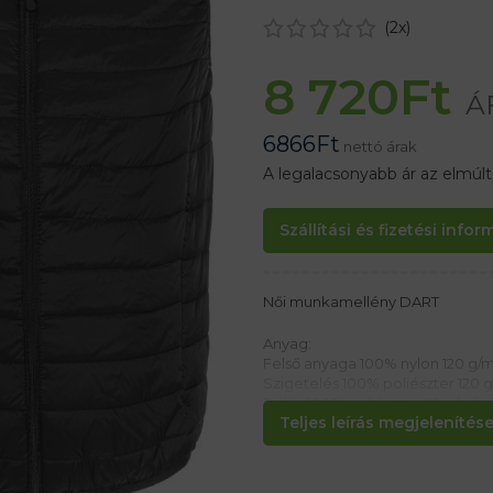
(
2
x)
8 720
Ft
Á
6866
Ft
nettó árak
A legalacsonyabb ár az elmúl
Szállítási és fizetési info
Női munkamellény DART
Anyag:
Felső anyaga 100% nylon 120 g/
Szigetelés 100% poliészter 120 
Bélés 100% poliészter 110 g/m²
Teljes leírás megjelenítése.
Jellemzők:
– Cipzáros záródás
– Két oldalsó zseb cipzárral