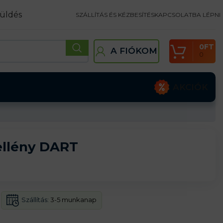
üldés
SZÁLLÍTÁS ÉS KÉZBESÍTÉS
KAPCSOLATBA LÉPNI
0
FT
A FIÓKOM
0
AKCIÓK
llény DART
Szállítás:
3-5 munkanap