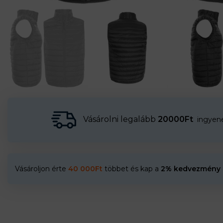
Vásárolni legalább
20000Ft
ingyenes
Vásároljon érte
40 000
Ft
többet és kap a
2% kedvezmény