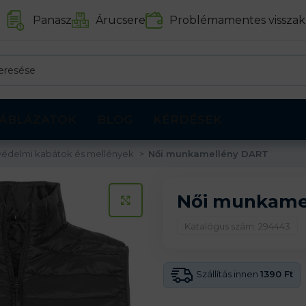
Panasz
Árucsere
Problémamentes visszak
ÁBLÁZATOK
BLOG
KÉRDÉSEK
édelmi kabátok és mellények
Női munkamellény DART
Női munkame
KATTINTS A KINAGYÍTÁSHOZ
Katalógus szám: 294443
Szállítás innen
1390 Ft