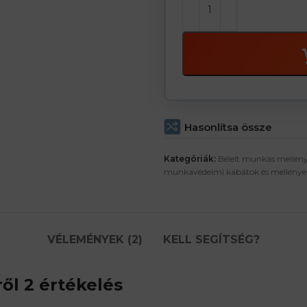
Hasonlítsa össze
Kategóriák:
Bélelt munkás mellén
munkavédelmi kabátok és mellénye
VÉLEMÉNYEK (2)
KELL SEGÍTSÉG?
ől 2 értékelés