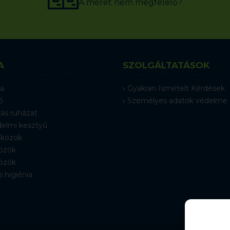
A méret nem megfelelő?
A
SZOLGÁLTATÁSOK
a
Gyakran Ismételt Kérdések
ő
Személyes adatok védelme
ás ruházat
elmi kesztyű
közök
özök
özök
s higiénia