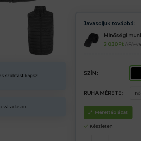
– Állógallér
– A mellény ujja és alsó része el
– Zsákba csomagolva a mellény
– Univerzális megjelenés munk
Javasoljuk továbbá:
Minőségi mu
2 030
Ft
ÁFA-va
SZÍN
 szállítást kapsz!
RUHA MÉRETE
a vásárláson.
Mérettáblázat
Készleten