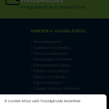
VISSZAKÜLDÉS
A megvásárolt árut visszaküldheti
MINDEN A VÁSÁRLÁSRÓL
Mérettáblázatok
Szállítás és kézbesítés
Csere és reklamáció
Felhasználási feltételek
Panaszkezelési eljárás
Elállás a szerződéstől
Elállási információk
Kapcsolatba lépni
Gyakran Ismételt Kérdések
Cookie-beállítások
A cookie-khoz való hozzájárulás kezelése