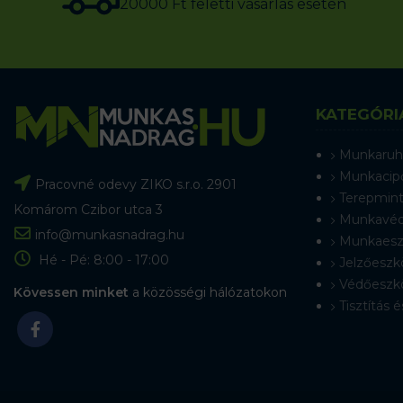
20000 Ft feletti vásárlás esetén
KATEGÓRI
Munkaruh
Munkacip
Pracovné odevy ZIKO s.r.o. 2901
Terepmint
Komárom Czibor utca 3
Munkavéd
info@munkasnadrag.hu
Munkaesz
Hé - Pé: 8:00 - 17:00
Jelzőeszk
Védőeszk
Kövessen minket
a közösségi hálózatokon
Tisztítás é