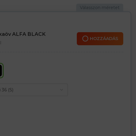
asztikus szegéllyel zárva
 színében
ához és szabadidőhöz
nkaöv ALFA BLACK
HOZZÁADÁS
l