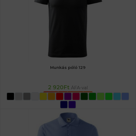
Munkás póló 129
2 920
Ft
ÁFA-val
OPCIÓK VÁLASZTÁSA