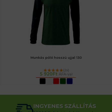
Munkás póló hosszú ujjal 130
(2x)
5 920
Ft
ÁFA-val
OPCIÓK VÁLASZTÁSA
INGYENES SZÁLLÍTÁS