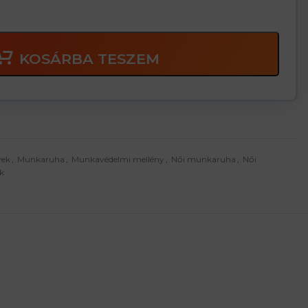
KOSÁRBA TESZEM
yek
,
Munkaruha
,
Munkavédelmi mellény
,
Női munkaruha
,
Női
k