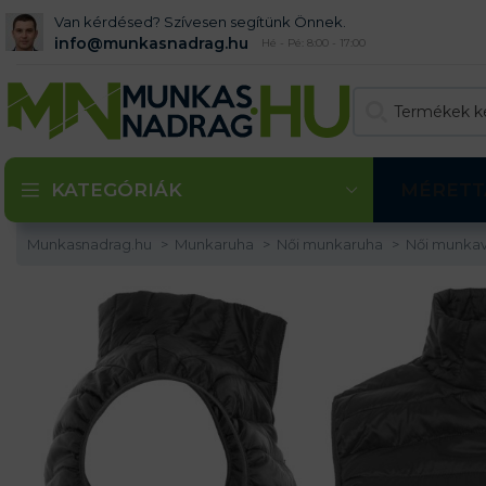
Van kérdésed? Szívesen segítünk Önnek.
info@munkasnadrag.hu
Hé - Pé: 8:00 - 17:00
KATEGÓRIÁK
MÉRETT
Munkasnadrag.hu
Munkaruha
Női munkaruha
Női munkav