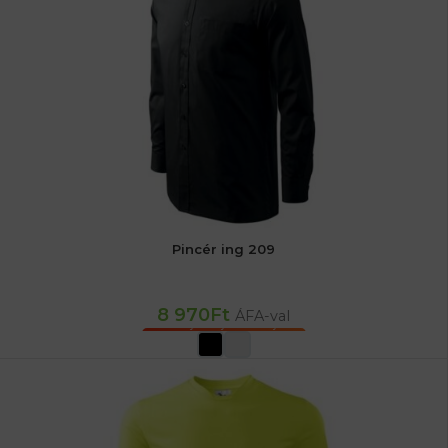
Pincér ing 209
8 970
Ft
ÁFA-val
OPCIÓK VÁLASZTÁSA