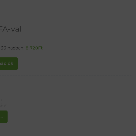
FA-val
t 30 napban:
8 720
Ft
rmációk
m²
g/m²
..