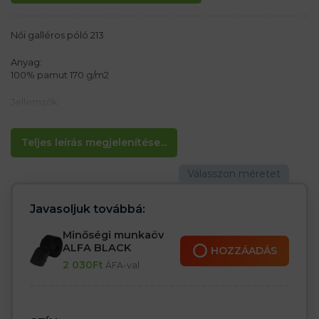
Női galléros póló 213
Anyag:
100% pamut 170 g/m2
Jellemzők:
– Rövid ujjú női póló
– 5 gomb a póló színében
– Oldalsó varratok
Teljes leírás megjelenítése...
– Megerősített vállvarrás
– Ujja és gallérja bordás díszítéssel
– Kúpos vágás
A hanga szürke színe foltos/heherált 85% pamut, 15% viszkóz
Javasoljuk továbbá:
Minőségi munkaöv
ALFA BLACK
HOZZÁADÁS
2 030
Ft
ÁFA-val