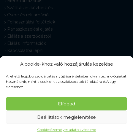
Mérettáblázatok
Szállítás és kézbesítés
Csere és reklamáció
Felhasználási feltételek
Panaszkezelési eljárás
Elállás a szerződéstől
Elállási információk
Kapcsolatba lépni
Gyakran Ismételt Kérdések
A cookie-khoz való hozzájárulás kezelése
Cookie-beállítások
A lehető legjobb szolgáltatás nyújtása érdekében olyan technológiákat
használunk, mint a cookie-k az eszközadatok tárolására és/vagy
eléréséhez.
© 2026 Pracovné odevy ZIKO s. r. o., minden jog fenntartva.
Elfogad
Beállítások megjelenítése
Cookies
Személyes adatok védelme