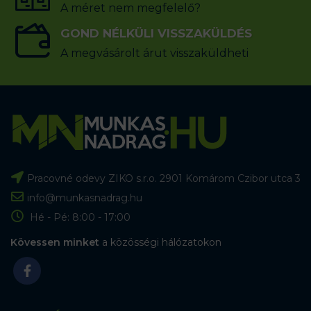
A méret nem megfelelő?
GOND NÉLKÜLI VISSZAKÜLDÉS
A megvásárolt árut visszaküldheti
Pracovné odevy ZIKO s.r.o. 2901 Komárom Czibor utca 3
info@munkasnadrag.hu
Hé - Pé: 8:00 - 17:00
Kövessen minket
a közösségi hálózatokon