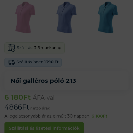
Szállítás:
3-5 munkanap
Szállítás innen
1390 Ft
Női galléros póló 213
6 180
Ft
ÁFA-val
4866
Ft
nettó árak
A legalacsonyabb ár az elmúlt 30 napban:
6 180
Ft
Szállítási és fizetési információk