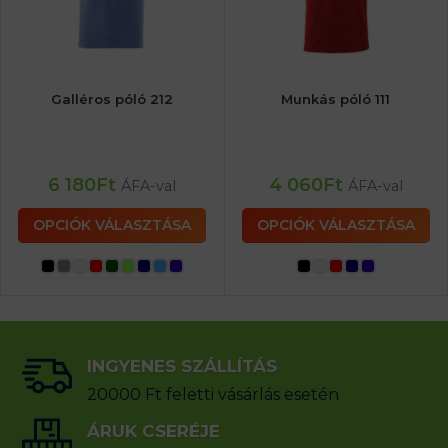
Galléros póló 212
Munkás póló 111
6 180
Ft
4 060
Ft
ÁFA-val
ÁFA-val
OPCIÓK VÁLASZTÁSA
OPCIÓK VÁLASZTÁSA
INGYENES SZÁLLÍTÁS
20000 Ft feletti vásárlás esetén
ÁRUK CSERÉJE