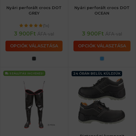
Nyári perforált crocs DOT
Nyári perforált crocs DOT
GREY
OCEAN
(1x)
3 900
Ft
3 900
Ft
ÁFA-val
ÁFA-val
OPCIÓK VÁLASZTÁSA
OPCIÓK VÁLASZTÁSA
24 ÓRÁN BELÜL KÜLDJÜK
SZÁLLÍTÁS
INGYENES!