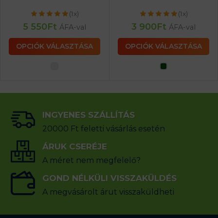
(1x)
(1x)
5 550
Ft
3 900
Ft
ÁFA-val
ÁFA-val
OPCIÓK VÁLASZTÁSA
OPCIÓK VÁLASZTÁSA
INGYENES SZÁLLÍTÁS
20000 Ft feletti vásárlás esetén
ÁRUK CSERÉJE
A méret nem megfelelő?
GOND NÉLKÜLI VISSZAKÜLDÉS
A megvásárolt árut visszaküldheti