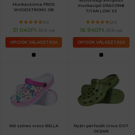
Biztonsági kompozit
Munkacsizma PROS
munkacipő DRAGON®
WOODSTRONG OB
TITAN LOW S3
(1x)
(2x)
31 040
Ft
16 940
Ft
ÁFA-val
ÁFA-val
OPCIÓK VÁLASZTÁSA
OPCIÓK VÁLASZTÁSA
Női színes crocs BELLA
Nyári perforált crocs DOT
OCEAN