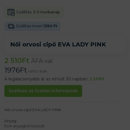
Szállítás:
3-5 munkanap
Szállítás innen
1390 Ft
Női orvosi cipő EVA LADY PINK
2 510
Ft
ÁFA-val
1976
Ft
nettó árak
A legalacsonyabb ár az elmúlt 30 napban:
2 510
Ft
Szállítási és fizetési információk
Női orvosi cipő EVA LADY PINK
Anyag:
EVA anyagból készült