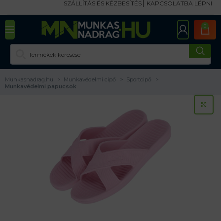
SZÁLLÍTÁS ÉS KÉZBESÍTÉS
KAPCSOLATBA LÉPNI
0
Munkasnadrag.hu
Munkavédelmi cipő
Sportcipő
Munkavédelmi papucsok
KA