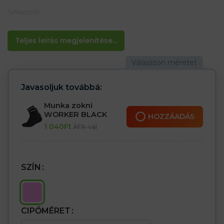
Jellemzők:
– A talp formája védi a lábat a megcsúszástól
– Kényelmes
– Könnyen
Teljes leírás megjelenítése...
Ideális mindennapi használatra
Javasoljuk továbbá:
Munka zokni
WORKER BLACK
HOZZÁADÁS
1 040
Ft
ÁFA-val
SZÍN
CIPŐMÉRET