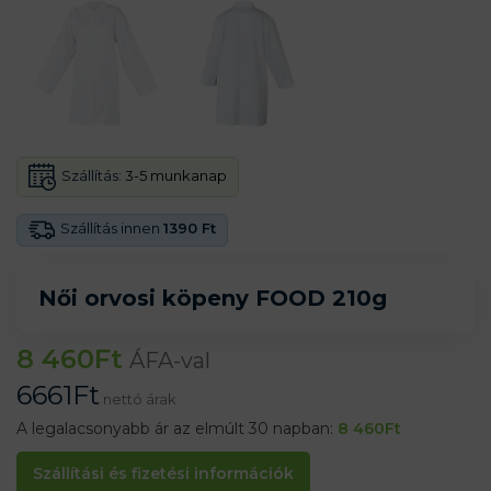
Szállítás:
3-5 munkanap
Szállítás innen
1390 Ft
Női orvosi köpeny FOOD 210g
8 460
Ft
ÁFA-val
6661
Ft
nettó árak
A legalacsonyabb ár az elmúlt 30 napban:
8 460
Ft
Szállítási és fizetési információk