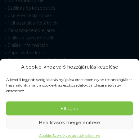
Mérettáblázatok
Szállítás és kézbesítés
Csere és reklamáció
Felhasználási feltételek
Panaszkezelési eljárás
Elállás a szerződéstől
Elállási információk
Kapcsolatba lépni
Gyakran Ismételt Kérdések
A cookie-khoz való hozzájárulás kezelése
Cookie-beállítások
A lehető legjobb szolgáltatás nyújtása érdekében olyan technológiákat
használunk, mint a cookie-k az eszközadatok tárolására és/vagy
eléréséhez.
© 2026 Pracovné odevy ZIKO s. r. o., minden jog fenntartva.
Elfogad
Beállítások megjelenítése
Cookies
Személyes adatok védelme