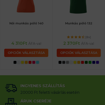
Női munkás póló 140
Munkás póló 132
(8x)
4 310
Ft
2 370
Ft
ÁFA-val
ÁFA-val
OPCIÓK VÁLASZTÁSA
OPCIÓK VÁLASZTÁSA
INGYENES SZÁLLÍTÁS
20000 Ft feletti vásárlás esetén
ÁRUK CSERÉJE