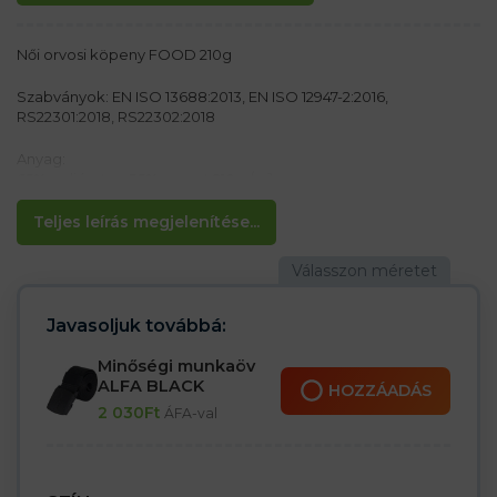
Női orvosi köpeny FOOD 210g
Szabványok: EN ISO 13688:2013, EN ISO 12947-2:2016,
RS22301:2018, RS22302:2018
Anyag:
65% poliészter, 35% pamut 210 g/m²
Jellemzők:
Teljes leírás megjelenítése...
– HACCP (élelmiszeripar) használatra alkalmas
– Rögzítés szegecsekkel
– Két belső zseb a kabát bal oldalán
– Alkalmas ipari mosáshoz (maximum 95°C)
Javasoljuk továbbá:
Minőségi munkaöv
ALFA BLACK
HOZZÁADÁS
2 030
Ft
ÁFA-val