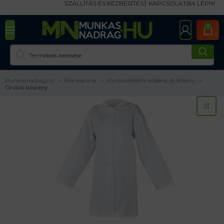
SZÁLLÍTÁS ÉS KÉZBESÍTÉS
KAPCSOLATBA LÉPNI
0
Munkasnadrag.hu
Munkaruha
Munkavédelmi köpeny és kötény
Orvosi köpeny
KA