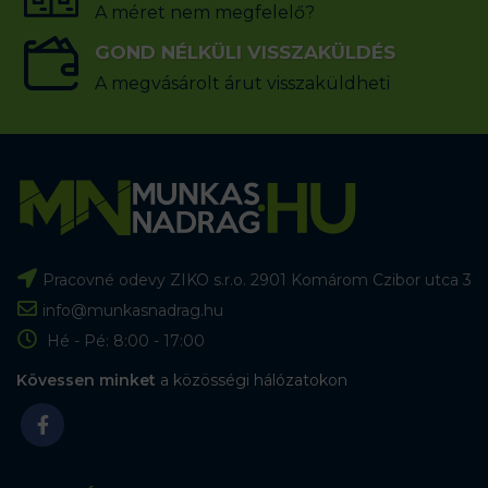
A méret nem megfelelő?
GOND NÉLKÜLI VISSZAKÜLDÉS
A megvásárolt árut visszaküldheti
Pracovné odevy ZIKO s.r.o. 2901 Komárom Czibor utca 3
info@munkasnadrag.hu
Hé - Pé: 8:00 - 17:00
Kövessen minket
a közösségi hálózatokon