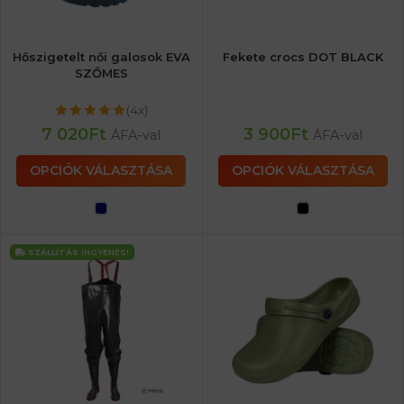
Hőszigetelt női galosok EVA
Fekete crocs DOT BLACK
SZŐMES
(4x)
7 020
Ft
3 900
Ft
ÁFA-val
ÁFA-val
OPCIÓK VÁLASZTÁSA
OPCIÓK VÁLASZTÁSA
SZÁLLÍTÁS
INGYENES!