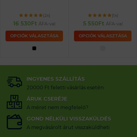
(2x)
(1x)
16 530
Ft
5 550
Ft
ÁFA-val
ÁFA-val
OPCIÓK VÁLASZTÁSA
OPCIÓK VÁLASZTÁSA
INGYENES SZÁLLÍTÁS
20000 Ft feletti vásárlás esetén
ÁRUK CSERÉJE
A méret nem megfelelő?
GOND NÉLKÜLI VISSZAKÜLDÉS
A megvásárolt árut visszaküldheti