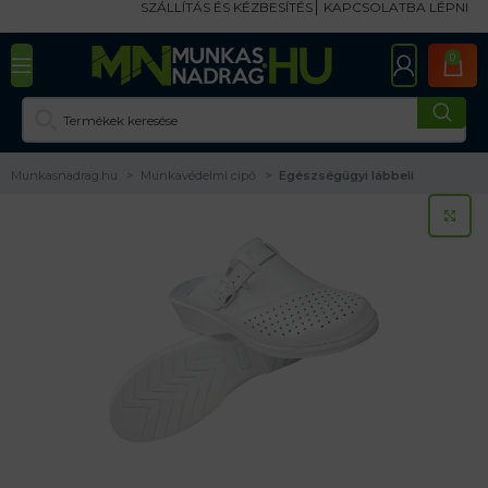
SZÁLLÍTÁS ÉS KÉZBESÍTÉS
KAPCSOLATBA LÉPNI
0
Munkasnadrag.hu
Munkavédelmi cipő
Egészségügyi lábbeli
KA