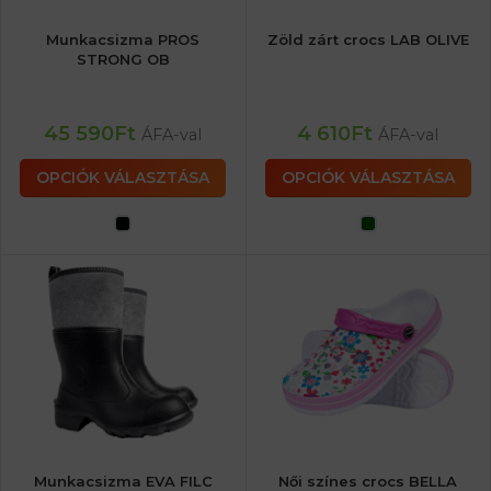
Munkacsizma PROS
Zöld zárt crocs LAB OLIVE
STRONG OB
45 590
Ft
4 610
Ft
ÁFA-val
ÁFA-val
OPCIÓK VÁLASZTÁSA
OPCIÓK VÁLASZTÁSA
Munkacsizma EVA FILC
Női színes crocs BELLA