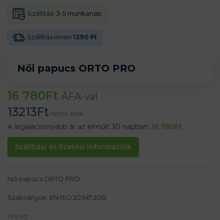
Szállítás:
3-5 munkanap
Szállítás innen
1390 Ft
Női papucs ORTO PRO
16 780
Ft
ÁFA-val
13213
Ft
nettó árak
A legalacsonyabb ár az elmúlt 30 napban:
16 780
Ft
Szállítási és fizetési információk
Női papucs ORTO PRO
Szabványok: EN ISO 20347:2012
Anyag: