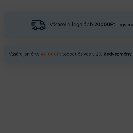
Vásárolni legalább
20000Ft
ingyenes
Vásároljon érte
40 000
Ft
többet és kap a
2% kedvezmény