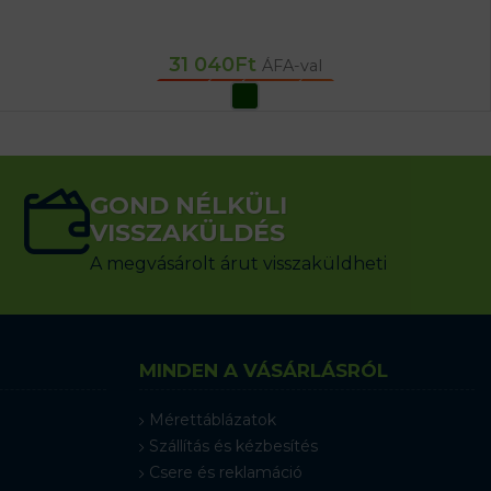
31 040
Ft
ÁFA-val
OPCIÓK VÁLASZTÁSA
GOND NÉLKÜLI
VISSZAKÜLDÉS
A megvásárolt árut visszaküldheti
MINDEN A VÁSÁRLÁSRÓL
Mérettáblázatok
Szállítás és kézbesítés
Csere és reklamáció