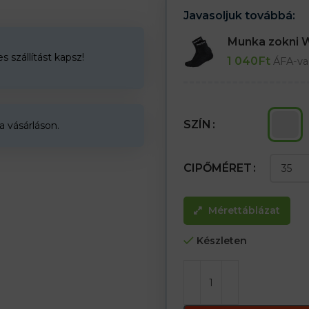
– Ortopéd talpprofil
Javasoljuk továbbá:
– Állítható sarokpánt a jobb il
– Ellenáll a napi tisztításnak és f
Munka zokni
 szállítást kapsz!
1 040
Ft
ÁFA-va
SZÍN
a vásárláson.
CIPŐMÉRET
Mérettáblázat
Készleten