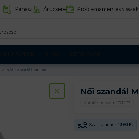
Panasz
Árucsere
Problémamentes visszak
ÁBLÁZATOK
BLOG
KÉRDÉSEK
i
Női szandál MEDIK
Női szandál 
KATTINTS A KINAGYÍTÁSHOZ
Katalógus szám: 271037
Szállítás innen
1390 Ft