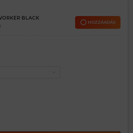
leszkedés érdekében
ertőtlenítésnek
 WORKER BLACK
HOZZÁADÁS
l