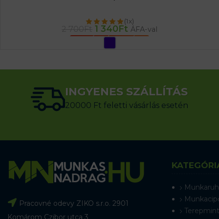
(1x)
1 340
Ft
2 700
Ft
ÁFA-val
OPCIÓK VÁLASZTÁSA
INGYENES SZÁLLÍTÁS
20000 Ft feletti vásárlás esetén
KATEGÓRI
Munkaruh
Munkacip
Pracovné odevy ZIKO s.r.o. 2901
Terepmint
Komárom Czibor utca 3