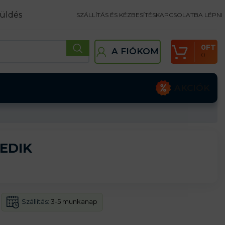
üldés
SZÁLLÍTÁS ÉS KÉZBESÍTÉS
KAPCSOLATBA LÉPNI
0
FT
A FIÓKOM
0
AKCIÓK
MEDIK
Szállítás:
3-5 munkanap