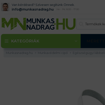
Van kérdésed? Szívesen segítünk Önnek.
info@munkasnadrag.hu
Hé - Pé: 8:00 - 17:00
KATEGÓRIÁK
MÉRETT
Munkasnadrag.hu
Munkavédelmi cipő
Egészségügyi lábbel