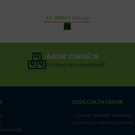
14 980
Ft
ÁFA-val
OPCIÓK VÁLASZTÁSA
ÁRUK CSERÉJE
A méret nem megfelelő?
A
SZOLGÁLTATÁSOK
a
Gyakran Ismételt Kérdések
ő
Személyes adatok védelme
ás ruházat