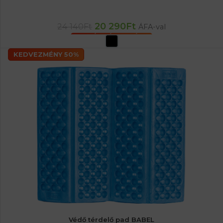
20 290
Ft
24 140
Ft
ÁFA-val
OPCIÓK VÁLASZTÁSA
KEDVEZMÉNY 50%
Védő térdelő pad BABEL