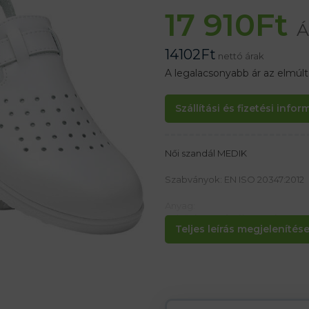
17 910
Ft
Á
14102
Ft
nettó árak
A legalacsonyabb ár az elmúl
Szállítási és fizetési info
Női szandál MEDIK
Szabványok: EN ISO 20347:2012
Anyag:
Felsőrész perforált természetes b
Teljes leírás megjelenítése.
Talp poliuretánból, ortopéd profi
Bőr bélés baktericid és gombaöl
ragasztva aktív szén hozzáadásá
Jellemzők:
– Csúszásmentes talp
– Ellenáll az olajoknak, növényi é