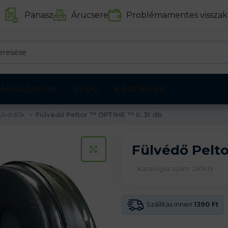
Panasz
Árucsere
Problémamentes visszak
ÁBLÁZATOK
BLOG
KÉRDÉSEK
ülvédők
Fülvédő Peltor ™ OPTIME ™ II. 31 db
Fülvédő Pelto
KATTINTS A KINAGYÍTÁSHOZ
Katalógus szám: 267415
Szállítás innen
1390 Ft