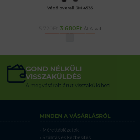
Védő overall 3M 4535
3 680
Ft
5 720
Ft
ÁFA-val
OPCIÓK VÁLASZTÁSA
GOND NÉLKÜLI
VISSZAKÜLDÉS
A megvásárolt árut visszaküldheti
MINDEN A VÁSÁRLÁSRÓL
Mérettáblázatok
Szállítás és kézbesítés