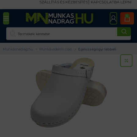
SZÁLLÍTÁS ÉS KÉZBESÍTÉS
KAPCSOLATBA LÉPNI
0
Munkasnadrag.hu
Munkavédelmi cipő
Egészségügyi lábbeli
KA