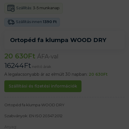
Szállítás:
3-5 munkanap
Szállítás innen
1390 Ft
Ortopéd fa klumpa WOOD DRY
20 630
Ft
ÁFA-val
16244
Ft
nettó árak
A legalacsonyabb ár az elmúlt 30 napban:
20 630
Ft
Szállítási és fizetési információk
Ortopéd fa klumpa WOOD DRY
Szabványok: EN ISO 20347:2012
Anyag: