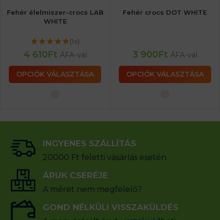
Fehér élelmiszer-crocs LAB
Fehér crocs DOT WHITE
WHITE
(1x)
4 610
Ft
3 900
Ft
ÁFA-val
ÁFA-val
OPCIÓK VÁLASZTÁSA
OPCIÓK VÁLASZTÁSA
INGYENES SZÁLLÍTÁS
20000 Ft feletti vásárlás esetén
ÁRUK CSERÉJE
A méret nem megfelelő?
GOND NÉLKÜLI VISSZAKÜLDÉS