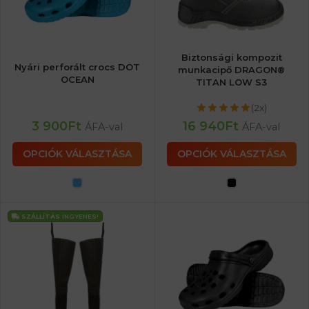
Biztonsági kompozit
Nyári perforált crocs DOT
munkacipő DRAGON®
OCEAN
TITAN LOW S3
(2x)
3 900
Ft
16 940
Ft
ÁFA-val
ÁFA-val
OPCIÓK VÁLASZTÁSA
OPCIÓK VÁLASZTÁSA
SZÁLLÍTÁS
INGYENES!