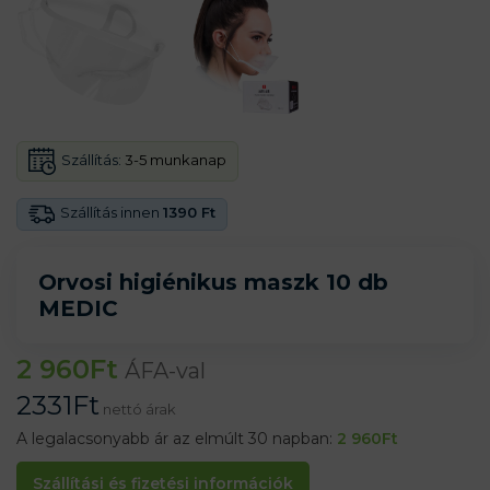
Szállítás:
3-5 munkanap
Szállítás innen
1390 Ft
Orvosi higiénikus maszk 10 db
MEDIC
2 960
Ft
ÁFA-val
2331
Ft
nettó árak
A legalacsonyabb ár az elmúlt 30 napban:
2 960
Ft
Szállítási és fizetési információk