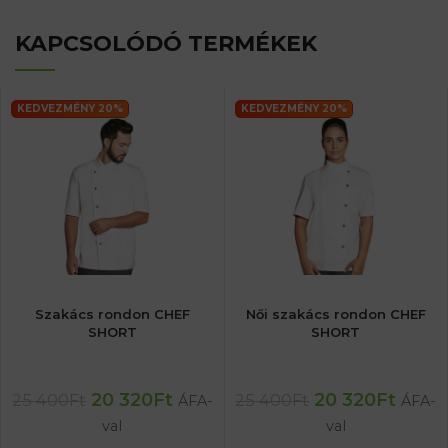
KAPCSOLÓDÓ TERMÉKEK
KEDVEZMÉNY 20%
KEDVEZMÉNY 20%
Szakács rondon CHEF
Női szakács rondon CHEF
SHORT
SHORT
20 320
Ft
20 320
Ft
25 400
Ft
25 400
Ft
ÁFA-
ÁFA-
val
val