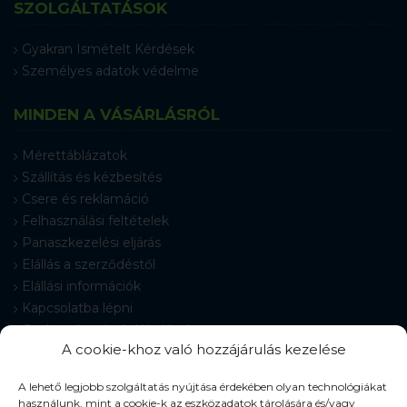
SZOLGÁLTATÁSOK
Gyakran Ismételt Kérdések
Személyes adatok védelme
MINDEN A VÁSÁRLÁSRÓL
Mérettáblázatok
Szállítás és kézbesítés
Csere és reklamáció
Felhasználási feltételek
Panaszkezelési eljárás
Elállás a szerződéstől
Elállási információk
Kapcsolatba lépni
Gyakran Ismételt Kérdések
A cookie-khoz való hozzájárulás kezelése
Cookie-beállítások
A lehető legjobb szolgáltatás nyújtása érdekében olyan technológiákat
használunk, mint a cookie-k az eszközadatok tárolására és/vagy