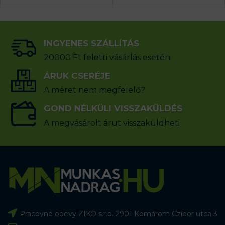
INGYENES SZÁLLÍTÁS
20000 Ft feletti vásárlás esetén
ÁRUK CSERÉJE
A méret nem megfelelő?
GOND NÉLKÜLI VISSZAKÜLDÉS
A megvásárolt árut visszaküldheti
Pracovné odevy ZIKO s.r.o. 2901 Komárom Czibor utca 3