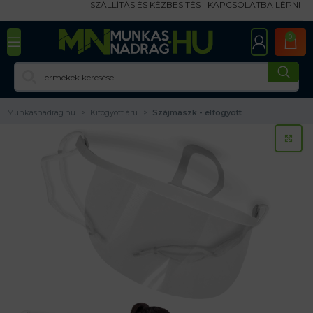
SZÁLLÍTÁS ÉS KÉZBESÍTÉS
KAPCSOLATBA LÉPNI
0
Munkasnadrag.hu
Kifogyott áru
Szájmaszk - elfogyott
KA