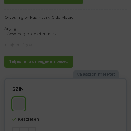
Orvosi higiénikus maszk 10 db Medic
Anyag:
Hőcsomag-poliészter maszk
Tulajdonságok:
– vastagság 0,3 mm
– 14 üvegméret 14. cm x 6 cm
– 2 elasztikus sáv az oldalán, hogy rögzítse a füleket
Teljes leírás megjelenítése...
– 10 darab csomagja
A termék nem segít a légzőrendszer védelméhez.
SZÍN
Készleten