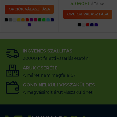
4 060
Ft
ÁFA-val
OPCIÓK VÁLASZTÁSA
OPCIÓK VÁLASZTÁSA
INGYENES SZÁLLÍTÁS
20000 Ft feletti vásárlás esetén
ÁRUK CSERÉJE
A méret nem megfelelő?
GOND NÉLKÜLI VISSZAKÜLDÉS
A megvásárolt árut visszaküldheti