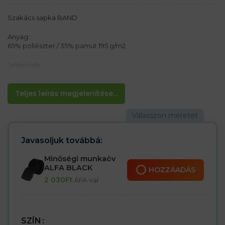
Szakács sapka BAND
Anyag:
65% poliészter / 35% pamut 195 g/m2
Jellemzők:
– 2 hurok a hátulján
– Egyszerű és kényelmes
Teljes leírás megjelenítése...
Javasoljuk továbbá:
Minőségi munkaöv
ALFA BLACK
HOZZÁADÁS
2 030
Ft
ÁFA-val
SZÍN