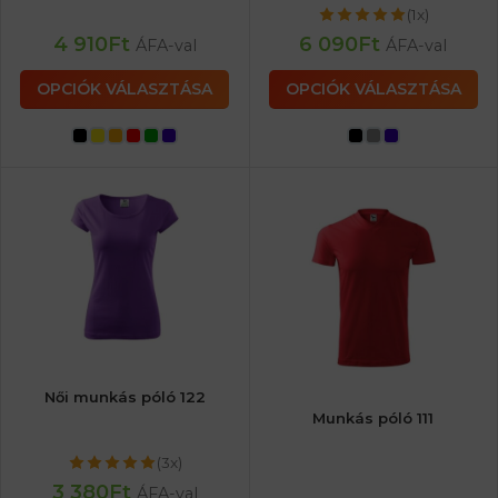
(1x)
4 910
Ft
6 090
Ft
ÁFA-val
ÁFA-val
OPCIÓK VÁLASZTÁSA
OPCIÓK VÁLASZTÁSA
Női munkás póló 122
Munkás póló 111
(3x)
3 380
Ft
ÁFA-val