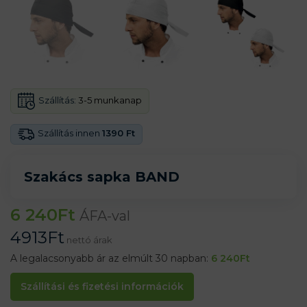
Szállítás:
3-5 munkanap
Szállítás innen
1390 Ft
Szakács sapka BAND
6 240
Ft
ÁFA-val
4913
Ft
nettó árak
A legalacsonyabb ár az elmúlt 30 napban:
6 240
Ft
Szállítási és fizetési információk