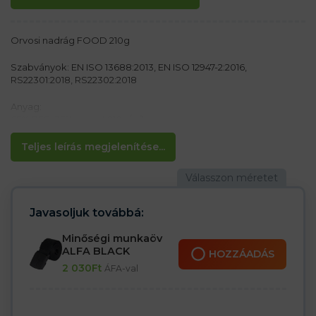
Orvosi nadrág FOOD 210g
Szabványok: EN ISO 13688:2013, EN ISO 12947-2:2016,
RS22301:2018, RS22302:2018
Anyag:
65% PES, 35% pamut 210g/m²
Jellemzők:
Teljes leírás megjelenítése...
– Belső zseb a jobb oldalon
– Elasztikus derékrész a jobb méretbeállítás érdekében
– Használata a HACCP-ben (élelmiszeripar)
– Alkalmas ipari mosáshoz (maximum 95°C)
Javasoljuk továbbá:
Minőségi munkaöv
ALFA BLACK
HOZZÁADÁS
2 030
Ft
ÁFA-val