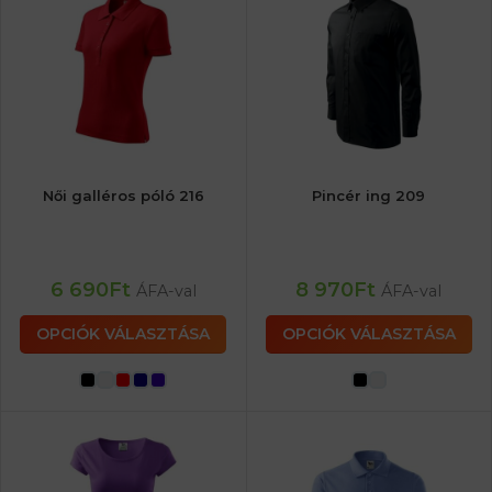
Női galléros póló 216
Pincér ing 209
6 690
Ft
8 970
Ft
ÁFA-val
ÁFA-val
OPCIÓK VÁLASZTÁSA
OPCIÓK VÁLASZTÁSA