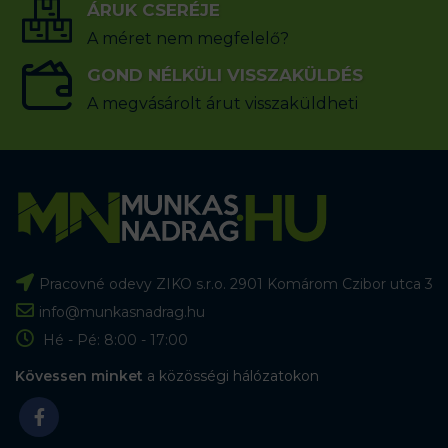
ÁRUK CSERÉJE
A méret nem megfelelő?
GOND NÉLKÜLI VISSZAKÜLDÉS
A megvásárolt árut visszaküldheti
Pracovné odevy ZIKO s.r.o. 2901 Komárom Czibor utca 3
info@munkasnadrag.hu
Hé - Pé: 8:00 - 17:00
Kövessen minket
a közösségi hálózatokon