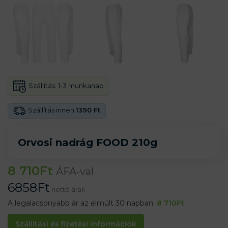
Szállítás:
1-3 munkanap
Szállítás innen
1390 Ft
Orvosi nadrág FOOD 210g
8 710
Ft
ÁFA-val
6858
Ft
nettó árak
A legalacsonyabb ár az elmúlt 30 napban:
8 710
Ft
Szállítási és fizetési információk