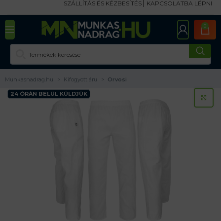
SZÁLLÍTÁS ÉS KÉZBESÍTÉS
KAPCSOLATBA LÉPNI
0
Munkasnadrag.hu
Kifogyott áru
Orvosi
24 ÓRÁN BELÜL KÜLDJÜK
KA