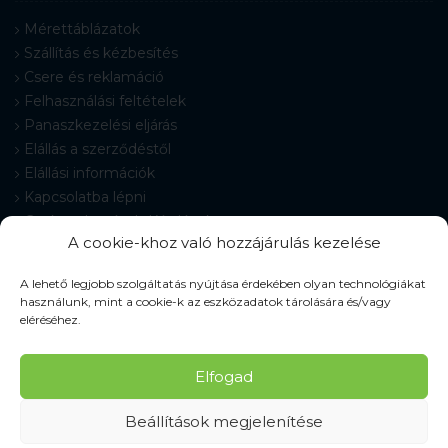
Mérettáblázatok
Szállítás és kézbesítés
Csere és reklamáció
Felhasználási feltételek
Panaszkezelési eljárás
Elállás a szerződéstől
Elállási információk
Kapcsolatba lépni
Gyakran Ismételt Kérdések
A cookie-khoz való hozzájárulás kezelése
Cookie-beállítások
A lehető legjobb szolgáltatás nyújtása érdekében olyan technológiákat
használunk, mint a cookie-k az eszközadatok tárolására és/vagy
eléréséhez.
© 2026 Pracovné odevy ZIKO s. r. o., minden jog fenntartva.
Elfogad
Beállítások megjelenítése