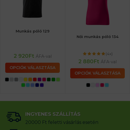
Munkás póló 129
Női munkás póló 134
(4x)
2 920
Ft
ÁFA-val
2 880
Ft
ÁFA-val
OPCIÓK VÁLASZTÁSA
OPCIÓK VÁLASZTÁSA
INGYENES SZÁLLÍTÁS
20000 Ft feletti vásárlás esetén