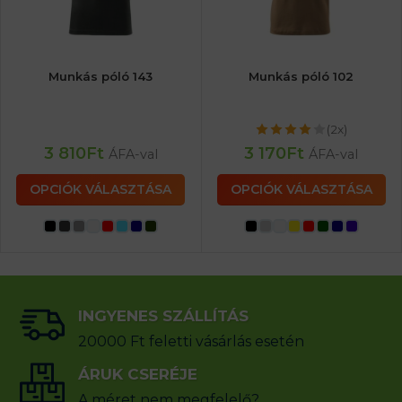
Munkás póló 143
Munkás póló 102
(2x)
3 810
Ft
3 170
Ft
ÁFA-val
ÁFA-val
OPCIÓK VÁLASZTÁSA
OPCIÓK VÁLASZTÁSA
INGYENES SZÁLLÍTÁS
20000 Ft feletti vásárlás esetén
ÁRUK CSERÉJE
A méret nem megfelelő?