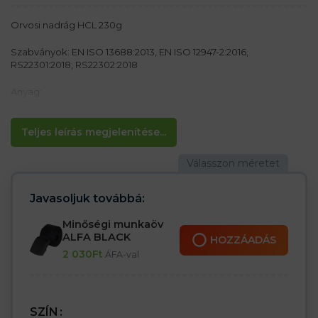
Orvosi nadrág HCL 230g
Szabványok: EN ISO 13688:2013, EN ISO 12947-2:2016,
RS22301:2018, RS22302:2018
Anyag:
65% PES, 35% pamut 230 g/m²
Jellemzők:
Teljes leírás megjelenítése...
– Két oldal- és két lábzseb tépőzárral
– Rögzítés gombokkal
– Elasztikus derékrész a jobb méretbeállítás érdekében
– Laboratóriumi munkához használható
– Ideális a kozmetikai, orvosi és vegyipar számára
Javasoljuk továbbá:
– Alkalmas ipari mosáshoz (maximum 95°C)
Minőségi munkaöv
ALFA BLACK
HOZZÁADÁS
2 030
Ft
ÁFA-val
SZÍN