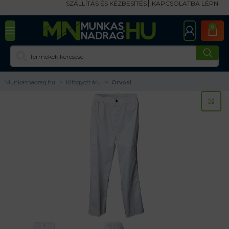
SZÁLLÍTÁS ÉS KÉZBESÍTÉS
KAPCSOLATBA LÉPNI
0
Munkasnadrag.hu
Kifogyott áru
Orvosi
KA