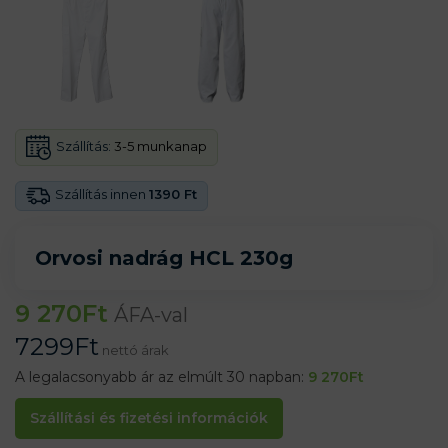
Szállítás:
3-5 munkanap
Szállítás innen
1390 Ft
Orvosi nadrág HCL 230g
9 270
Ft
ÁFA-val
7299
Ft
nettó árak
A legalacsonyabb ár az elmúlt 30 napban:
9 270
Ft
Szállítási és fizetési információk