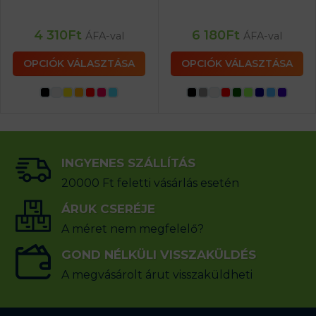
4 310
Ft
6 180
Ft
ÁFA-val
ÁFA-val
OPCIÓK VÁLASZTÁSA
OPCIÓK VÁLASZTÁSA
INGYENES SZÁLLÍTÁS
20000 Ft feletti vásárlás esetén
ÁRUK CSERÉJE
A méret nem megfelelő?
GOND NÉLKÜLI VISSZAKÜLDÉS
A megvásárolt árut visszaküldheti