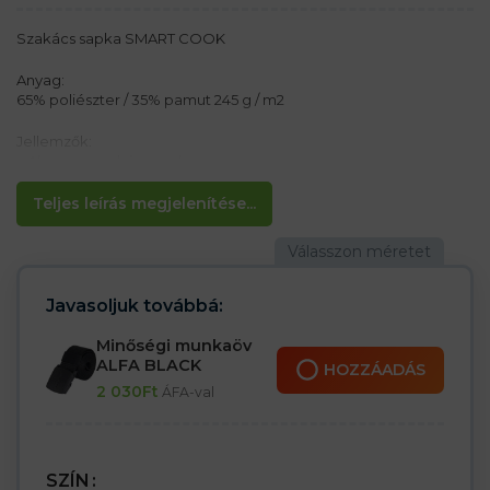
Szakács sapka SMART COOK
Anyag:
65% poliészter / 35% pamut 245 g / m2
Jellemzők:
– Alacsony szakács sapka
– Könnyű tisztítás
– Állandó szín
Teljes leírás megjelenítése...
Javasoljuk továbbá:
Minőségi munkaöv
ALFA BLACK
HOZZÁADÁS
2 030
Ft
ÁFA-val
SZÍN