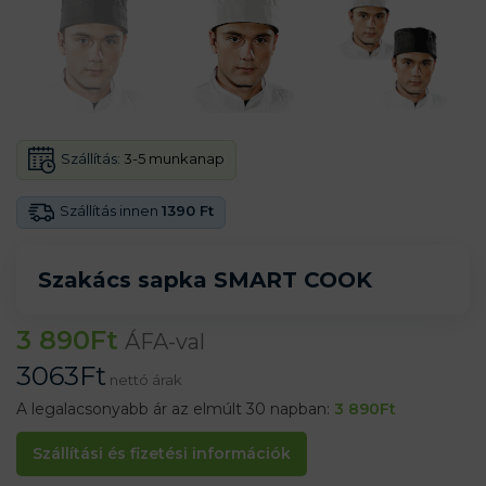
Szállítás:
3-5 munkanap
Szállítás innen
1390 Ft
Szakács sapka SMART COOK
3 890
Ft
ÁFA-val
3063
Ft
nettó árak
A legalacsonyabb ár az elmúlt 30 napban:
3 890
Ft
Szállítási és fizetési információk