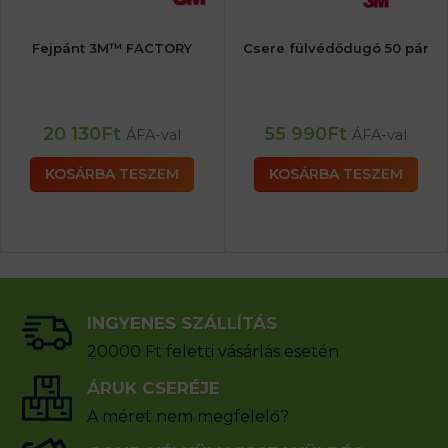
Fejpánt 3M™ FACTORY
Csere fülvédődugó 50 pár
20 130
Ft
55 990
Ft
ÁFA-val
ÁFA-val
KOSÁRBA TESZEM
KOSÁRBA TESZEM
INGYENES SZÁLLÍTÁS
20000 Ft feletti vásárlás esetén
ÁRUK CSERÉJE
A méret nem megfelelő?