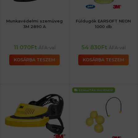
Munkavédelmi szemüveg
Füldugók EARSOFT NEON
3M 2890 A
1000 db
11 070
Ft
54 830
Ft
ÁFA-val
ÁFA-val
KOSÁRBA TESZEM
KOSÁRBA TESZEM
SZÁLLÍTÁS
INGYENES!