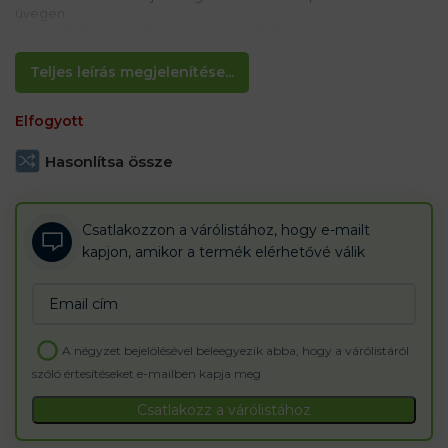
üvegen
– megakadályozza, hogy az üveg ködös legyen.
Teljes leírás megjelenítése...
Elfogyott
Hasonlítsa össze
Csatlakozzon a várólistához, hogy e-mailt
kapjon, amikor a termék elérhetővé válik
Enter
your
email
A négyzet bejelölésével beleegyezik abba, hogy a várólistáról
address
szóló értesítéseket e-mailben kapja meg
to
join
Csatlakozz a várólistához
the
waitlist