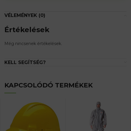
for
this
VÉLEMÉNYEK (0)
product
Értékelések
Még nincsenek értékelések.
KELL SEGÍTSÉG?
KAPCSOLÓDÓ TERMÉKEK