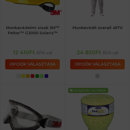
Munkavédelmi sisak 3M™
Munkavédő overall 4570
Peltor™ G3000 Solaris™
12 410
Ft
24 850
Ft
ÁFA-val
ÁFA-val
OPCIÓK VÁLASZTÁSA
OPCIÓK VÁLASZTÁSA
SZÁLLÍTÁS
INGYENES!