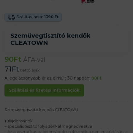
Szállítás innen
1390 Ft
Szemüvegtisztító kendők
CLEATOWN
90
Ft
ÁFA-val
71
Ft
nettó árak
A legalacsonyabb ár az elmúlt 30 napban:
90
Ft
Szállítási és fizetési információk
Szemüvegtisztító kendők CLEATOWN
Tulajdonságok:
– speciális tisztító folyadékkal megnedvesítve
– Az antisztatikus tulajdonságok csökkentik a por lerakódását az