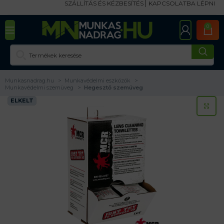
SZÁLLÍTÁS ÉS KÉZBESÍTÉS
KAPCSOLATBA LÉPNI
0
Munkasnadrag.hu
Munkavédelmi eszközök
Munkavédelmi szemüveg
Hegesztő szemüveg
ELKELT
KA