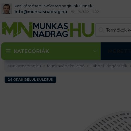
Van kérdésed? Szívesen segítünk Önnek.
info@munkasnadrag.hu
Hé - Pé: 8:00 - 17:00
KATEGÓRIÁK
MÉRETT
Munkasnadrag.hu
Munkavédelmi cipő
Lábbeli kiegészítők
24 ÓRÁN BELÜL KÜLDJÜK