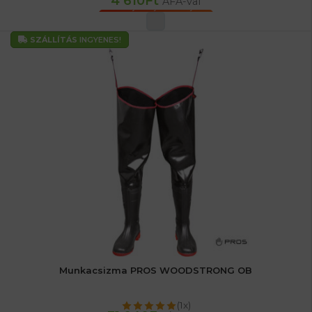
4 610
Ft
ÁFA-val
OPCIÓK VÁLASZTÁSA
SZÁLLÍTÁS
INGYENES!
Munkacsizma PROS WOODSTRONG OB
(1x)