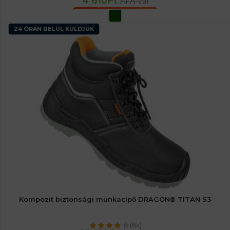
4 610
Ft
ÁFA-val
OPCIÓK VÁLASZTÁSA
24 ÓRÁN BELÜL KÜLDJÜK
Kompozit biztonsági munkacipő DRAGON® TITAN S3
(6x)