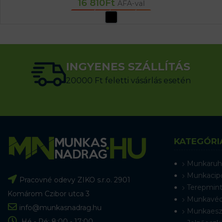
16 810
Ft
ÁFA-val
OPCIÓK VÁLASZTÁSA
INGYENES SZÁLLÍTÁS
20000 Ft feletti vásárlás esetén
KATEGÓRI
Munkaruh
Munkacip
Pracovné odevy ZIKO s.r.o. 2901
Terepmint
Komárom Czibor utca 3
Munkavéd
info@munkasnadrag.hu
Munkaesz
Hé - Pé: 8:00 - 17:00