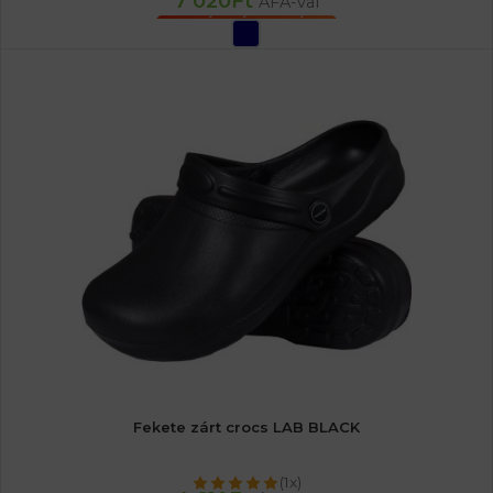
7 020
Ft
ÁFA-val
OPCIÓK VÁLASZTÁSA
Fekete zárt crocs LAB BLACK
(1x)