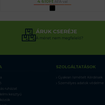
4 610
Ft
ÁFA-val
OPCIÓK VÁLASZTÁSA
ÁRUK CSERÉJE
A méret nem megfelelő?
A
SZOLGÁLTATÁSOK
a
Gyakran Ismételt Kérdések
ő
Személyes adatok védelme
ás ruházat
elmi kesztyű
közök