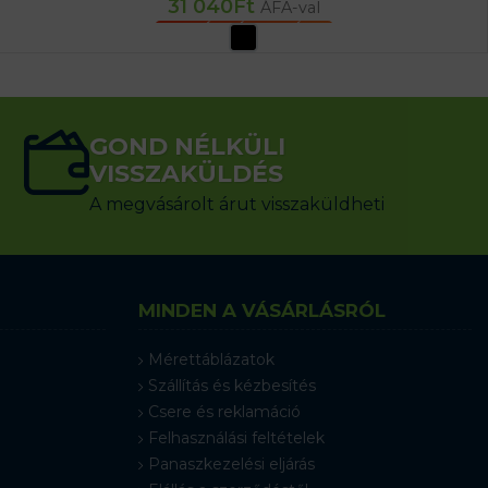
31 040
Ft
ÁFA-val
OPCIÓK VÁLASZTÁSA
GOND NÉLKÜLI
VISSZAKÜLDÉS
A megvásárolt árut visszaküldheti
MINDEN A VÁSÁRLÁSRÓL
Mérettáblázatok
Szállítás és kézbesítés
Csere és reklamáció
Felhasználási feltételek
Panaszkezelési eljárás