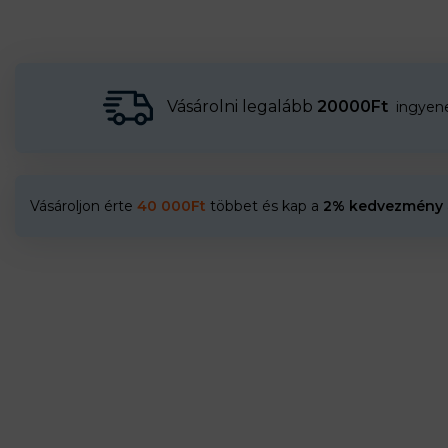
Vásárolni legalább
20000Ft
ingyenes
Vásároljon érte
40 000
Ft
többet és kap a
2% kedvezmény