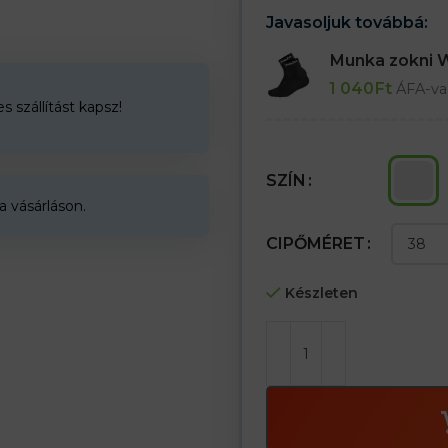
42-es méret = 41-42
Javasoljuk továbbá:
44-es méret = 43-44
46-os méret = 45-46
Munka zokni
48-as méret = 47-48
1 040
Ft
ÁFA-va
 szállítást kapsz!
SZÍN
a vásárláson.
CIPŐMÉRET
Készleten