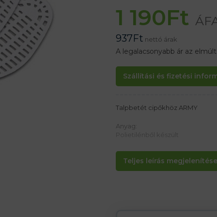
1 190
Ft
ÁFA
937
Ft
nettó árak
A legalacsonyabb ár az elmúl
Szállítási és fizetési info
Talpbetét cipőkhöz ARMY
Anyag:
Polietilénből készült
Jellemzők:
Teljes leírás megjelenítése.
– Megakadályozzák az izzadást,
– Kényelmet biztosítanak
– Ellenáll a hajlításnak és tönk
– Vastagság 3 mm
38-as méret = 37-38
40-es méret = 39-40