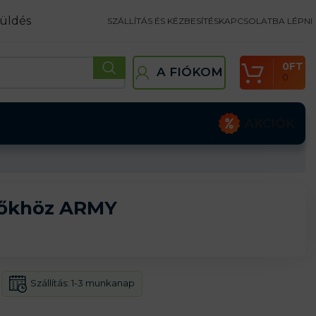
üldés
SZÁLLÍTÁS ÉS KÉZBESÍTÉS
KAPCSOLATBA LÉPNI
0
FT
A FIÓKOM
0
AKCIÓK
pőkhöz ARMY
Szállítás:
1-3 munkanap