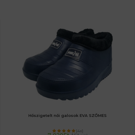
Hőszigetelt női galosok EVA SZŐMES
(4x)