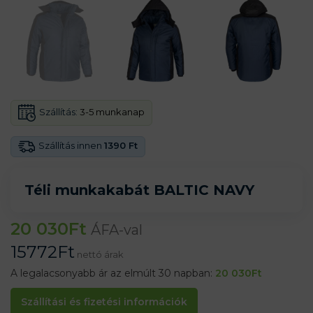
Szállítás:
3-5 munkanap
Szállítás innen
1390 Ft
Téli munkakabát BALTIC NAVY
20 030
Ft
ÁFA-val
15772
Ft
nettó árak
A legalacsonyabb ár az elmúlt 30 napban:
20 030
Ft
Szállítási és fizetési információk