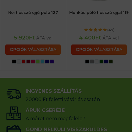
Női hosszú ujjú póló 127
Munkás póló hosszú ujjal 119
(4x)
5 920
Ft
4 400
Ft
ÁFA-val
ÁFA-val
OPCIÓK VÁLASZTÁSA
OPCIÓK VÁLASZTÁSA
INGYENES SZÁLLÍTÁS
20000 Ft feletti vásárlás esetén
ÁRUK CSERÉJE
A méret nem megfelelő?
GOND NÉLKÜLI VISSZAKÜLDÉS