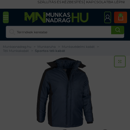
SZÁLLÍTÁS ÉS KÉZBESÍTÉS
KAPCSOLATBA LÉPNI
0
Munkasnadrag.hu
Munkaruha
Munkavédelmi kabát
Téli Munkakabát
Sportos téli kabát
KA