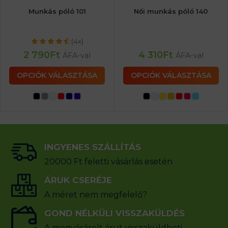
Munkás póló 101
Női munkás póló 140
(4x)
2 790
Ft
4 310
Ft
ÁFA-val
ÁFA-val
OPCIÓK VÁLASZTÁSA
OPCIÓK VÁLASZTÁSA
INGYENES SZÁLLÍTÁS
20000 Ft feletti vásárlás esetén
ÁRUK CSERÉJE
A méret nem megfelelő?
GOND NÉLKÜLI VISSZAKÜLDÉS
A megvásárolt árut visszaküldheti