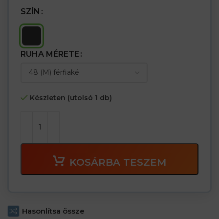
– Tépőzárral zárható ujjak
– Fényvisszaverő elemek a felső zsebek fülein és a hátoldalon
SZÍN
– A kabát alsó része szegéllyel, amely további védelmet nyújt a
szél ellen
RUHA MÉRETE
Készleten (utolsó 1 db)
KOSÁRBA TESZEM
Hasonlítsa össze