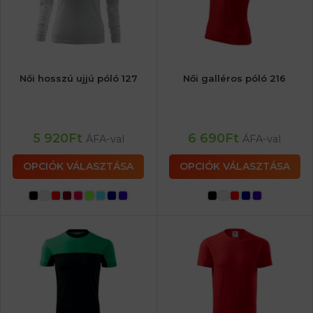
Női hosszú ujjú póló 127
Női galléros póló 216
5 920
Ft
6 690
Ft
ÁFA-val
ÁFA-val
OPCIÓK VÁLASZTÁSA
OPCIÓK VÁLASZTÁSA