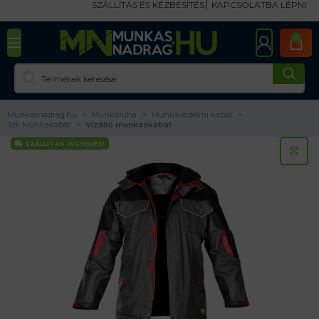
SZÁLLÍTÁS ÉS KÉZBESÍTÉS
KAPCSOLATBA LÉPNI
0
Munkasnadrag.hu
Munkaruha
Munkavédelmi kabát
Téli Munkakabát
Vízálló munkáskabát
SZÁLLÍTÁS
INGYENES!
KA