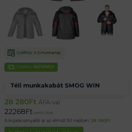
Szállítás:
3-5 munkanap
Szállítás:
INGYENES!
Téli munkakabát SMOG WIN
28 280
Ft
ÁFA-val
22268
Ft
nettó árak
A legalacsonyabb ár az elmúlt 30 napban:
28 280
Ft