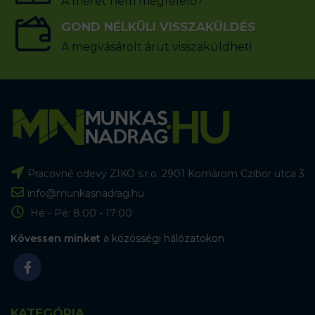
A méret nem megfelelő?
GOND NÉLKÜLI VISSZAKÜLDÉS
A megvásárolt árut visszaküldheti
Pracovné odevy ZIKO s.r.o. 2901 Komárom Czibor utca 3
info@munkasnadrag.hu
Hé - Pé: 8:00 - 17:00
Kövessen minket
a közösségi hálózatokon
KATEGÓRIA