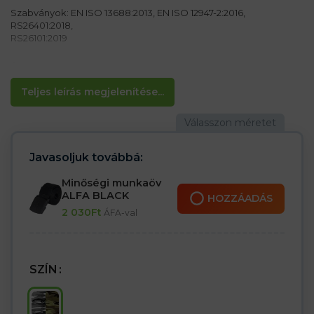
Szabványok: EN ISO 13688:2013, EN ISO 12947-2:2016,
RS26401:2018,
RS26101:2019
Anyag:
100% akril fonal 126 g / m2
Teljes leírás megjelenítése...
Jellemzők:
– Elasztikus anyag
– Alkalmas hideg időjárásra
– Terepszínű kialakítás
Javasoljuk továbbá:
Minőségi munkaöv
ALFA BLACK
HOZZÁADÁS
2 030
Ft
ÁFA-val
SZÍN