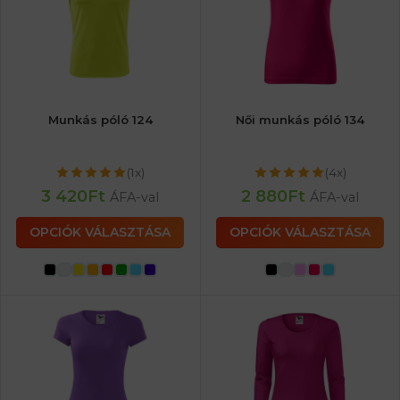
Munkás póló 124
Női munkás póló 134
(1x)
(4x)
3 420
Ft
2 880
Ft
ÁFA-val
ÁFA-val
OPCIÓK VÁLASZTÁSA
OPCIÓK VÁLASZTÁSA