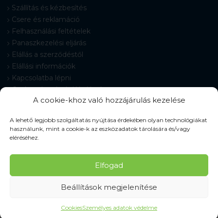
Szállítás és kézbesítés
Csere és reklamáció
Felhasználási feltételek
Panaszkezelési eljárás
Elállás a szerződéstől
Elállási információk
Kapcsolatba lépni
Gyakran Ismételt Kérdések
A cookie-khoz való hozzájárulás kezelése
Cookie-beállítások
A lehető legjobb szolgáltatás nyújtása érdekében olyan technológiákat
használunk, mint a cookie-k az eszközadatok tárolására és/vagy
eléréséhez.
© 2026 Pracovné odevy ZIKO s. r. o., minden jog fenntartva.
Elfogad
Beállítások megjelenítése
Cookies
Személyes adatok védelme