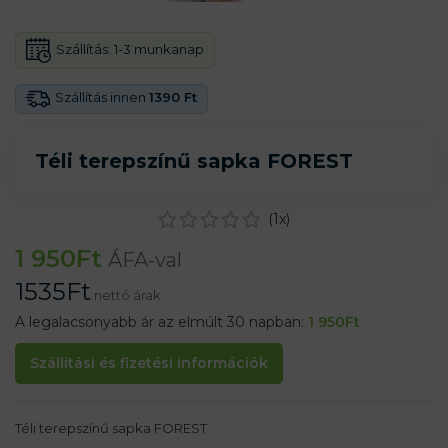
Szállítás:
1-3 munkanap
Szállítás innen
1390 Ft
Téli terepszínű sapka FOREST
(
1
x)
1 950
Ft
ÁFA-val
1535
Ft
nettó árak
A legalacsonyabb ár az elmúlt 30 napban:
1 950
Ft
Szállítási és fizetési információk
Téli terepszínű sapka FOREST