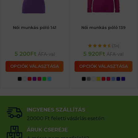
Női munkás póló 141
Női munkás póló 139
(3x)
5 200
Ft
5 920
Ft
ÁFA-val
ÁFA-val
OPCIÓK VÁLASZTÁSA
OPCIÓK VÁLASZTÁSA
INGYENES SZÁLLÍTÁS
20000 Ft feletti vásárlás esetén
ÁRUK CSERÉJE