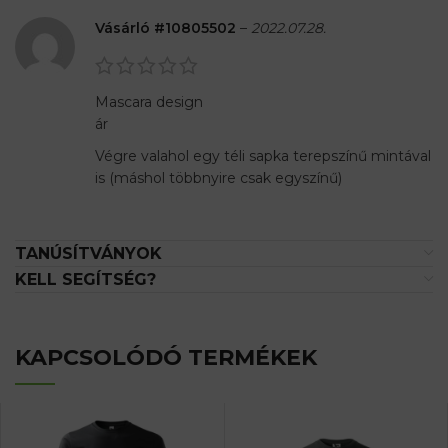
Vásárló #10805502
–
2022.07.28.
Mascara design
ár
Végre valahol egy téli sapka terepszínű mintával
is (máshol többnyire csak egyszínű)
TANÚSÍTVÁNYOK
KELL SEGÍTSÉG?
KAPCSOLÓDÓ TERMÉKEK