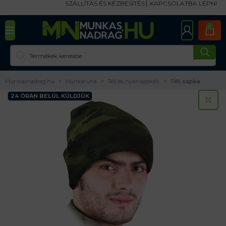
SZÁLLÍTÁS ÉS KÉZBESÍTÉS
KAPCSOLATBA LÉPNI
0
Munkasnadrag.hu
Munkaruha
Téli és nyári sapkák
Téli sapka
24 ÓRÁN BELÜL KÜLDJÜK
KA