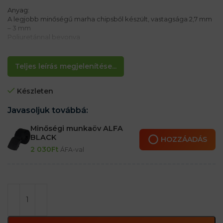
Anyag:
A legjobb minőségű marha chipsből készült, vastagsága 2,7 mm
– 3 mm
Poliuretánnal bevonva
Jellemzők:
– Kalapácstartó az övön
Teljes leírás megjelenítése...
– A fogantyú felépítése horganyzott acélhuzalból
– 6 cm-es övszélességig használható
Készleten
– Mérete 13×10 cm
Javasoljuk továbbá:
Minőségi munkaöv ALFA
BLACK
HOZZÁADÁS
2 030
Ft
ÁFA-val