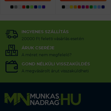
INGYENES SZÁLLÍTÁS
20000 Ft feletti vásárlás esetén
ÁRUK CSERÉJE
A méret nem megfelelő?
GOND NÉLKÜLI VISSZAKÜLDÉS
A megvásárolt árut visszaküldheti