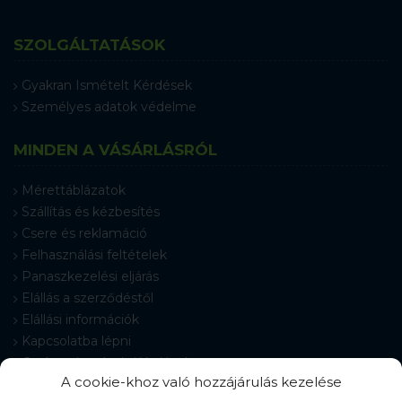
SZOLGÁLTATÁSOK
Gyakran Ismételt Kérdések
Személyes adatok védelme
MINDEN A VÁSÁRLÁSRÓL
Mérettáblázatok
Szállítás és kézbesítés
Csere és reklamáció
Felhasználási feltételek
Panaszkezelési eljárás
Elállás a szerződéstől
Elállási információk
Kapcsolatba lépni
Gyakran Ismételt Kérdések
A cookie-khoz való hozzájárulás kezelése
Cookie-beállítások