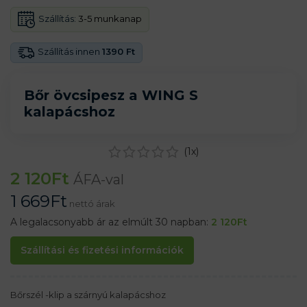
Szállítás:
3-5 munkanap
Szállítás innen
1390 Ft
Bőr övcsipesz a WING S
kalapácshoz
(
1
x)
2 120
Ft
ÁFA-val
1 669
Ft
nettó árak
A legalacsonyabb ár az elmúlt 30 napban:
2 120
Ft
Szállítási és fizetési információk
Bőrszél -klip a szárnyú kalapácshoz