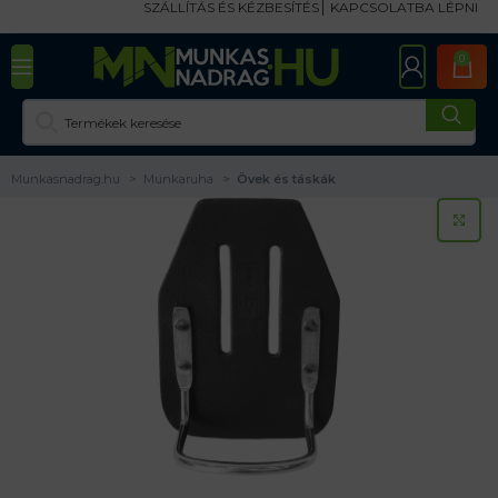
SZÁLLÍTÁS ÉS KÉZBESÍTÉS
KAPCSOLATBA LÉPNI
0
Munkasnadrag.hu
Munkaruha
Övek és táskák
KA