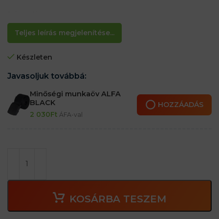
Jellemzők:
– Öv késtartó
– Szegecsekkel megerősítve
Teljes leírás megjelenítése...
– Kézzel készült
– 6 cm-es övszélességig használható
Készleten
Javasoljuk továbbá:
Minőségi munkaöv ALFA
BLACK
HOZZÁADÁS
2 030
Ft
ÁFA-val
KOSÁRBA TESZEM