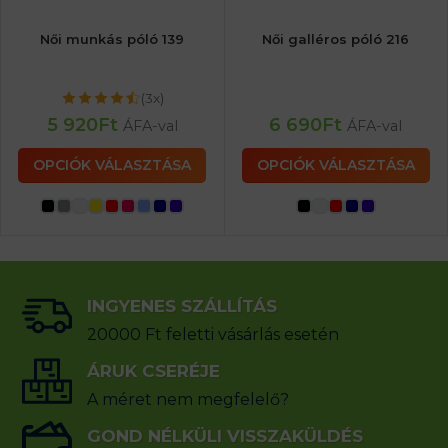
Női munkás póló 139
Női galléros póló 216
(3x)
5 920
Ft
6 690
Ft
ÁFA-val
ÁFA-val
OPCIÓK VÁLASZTÁSA
OPCIÓK VÁLASZTÁSA
INGYENES SZÁLLÍTÁS
20000 Ft feletti vásárlás esetén
ÁRUK CSERÉJE
A méret nem megfelelő?
GOND NÉLKÜLI VISSZAKÜLDÉS