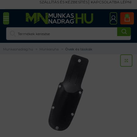
SZÁLLÍTÁS ÉS KÉZBESÍTÉS
KAPCSOLATBA LÉPNI
0
Munkasnadrag.hu
Munkaruha
Övek és táskák
KA