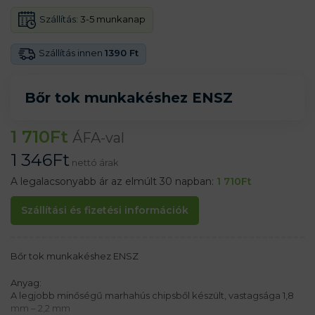
Szállítás:
3-5 munkanap
Szállítás innen
1390 Ft
Bőr tok munkakéshez ENSZ
1 710
Ft
ÁFA-val
1 346
Ft
nettó árak
A legalacsonyabb ár az elmúlt 30 napban:
1 710
Ft
Szállítási és fizetési információk
Bőr tok munkakéshez ENSZ
Anyag:
A legjobb minőségű marhahús chipsből készült, vastagsága 1,8
mm – 2,2 mm