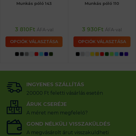
Munkás póló 143
Munkás póló 110
3 810
Ft
3 930
Ft
ÁFA-val
ÁFA-val
OPCIÓK VÁLASZTÁSA
OPCIÓK VÁLASZTÁSA
INGYENES SZÁLLÍTÁS
20000 Ft feletti vásárlás esetén
ÁRUK CSERÉJE
A méret nem megfelelő?
GOND NÉLKÜLI VISSZAKÜLDÉS
A megvásárolt árut visszaküldheti