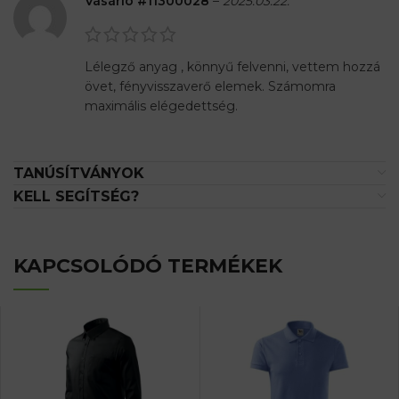
Vásárló #11300028
–
2025.03.22.
Lélegző anyag , könnyű felvenni, vettem hozzá
övet, fényvisszaverő elemek. Számomra
maximális elégedettség.
TANÚSÍTVÁNYOK
KELL SEGÍTSÉG?
KAPCSOLÓDÓ TERMÉKEK