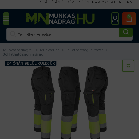
SZÁLLÍTÁS ÉS KÉZBESÍTÉS
KAPCSOLATBA LÉPNI
0
Munkasnadrag.hu
Munkaruha
Jól láthatósági ruházat
Jól láthatósági nadrág
24 ÓRÁN BELÜL KÜLDJÜK
KA