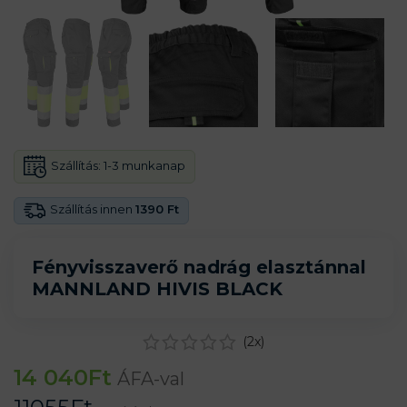
Szállítás:
1-3 munkanap
Szállítás innen
1390 Ft
Fényvisszaverő nadrág elasztánnal
MANNLAND HIVIS BLACK
(
2
x)
14 040
Ft
ÁFA-val