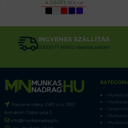
4 060
Ft
ÁFA-val
OPCIÓK VÁLASZTÁSA
INGYENES SZÁLLÍTÁS
20000 Ft feletti vásárlás esetén
KATEGÓRI
Munkaruh
Munkacip
Pracovné odevy ZIKO s.r.o. 2901
Terepmint
Komárom Czibor utca 3
Munkavéd
info@munkasnadrag.hu
Munkaesz