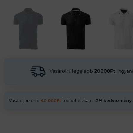
Vásárolni legalább
20000Ft
ingyenes
Vásároljon érte
40 000
Ft
többet és kap a
2% kedvezmény