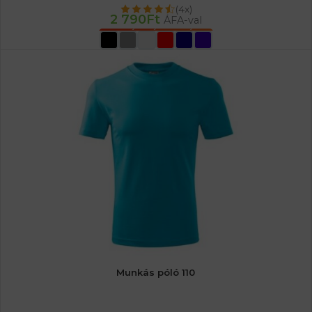
(4x)
2 790
Ft
ÁFA-val
OPCIÓK VÁLASZTÁSA
Munkás póló 110