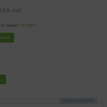
ÁFA-val
t 30 napban:
12 700
Ft
rmációk
..
milyen alkalomra