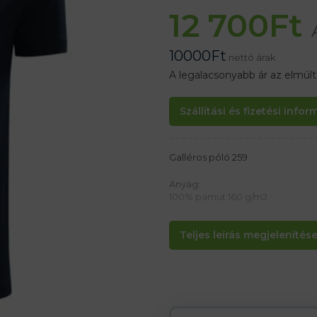
12 700
Ft
10000
Ft
nettó árak
A legalacsonyabb ár az elmúl
Szállítási és fizetési info
Galléros póló 259
Anyag:
100% pamut 160 g/m2
Jellemzők:
Teljes leírás megjelenítése.
– Rövid ujjú férfi póló
– 3 gomb Malfini logóval
– Megerősített vállvarrás
– Selymesen fényes pólóing
– Egyszerű és elegáns póló bár
– Bordás gallér
– Klasszikus szabású