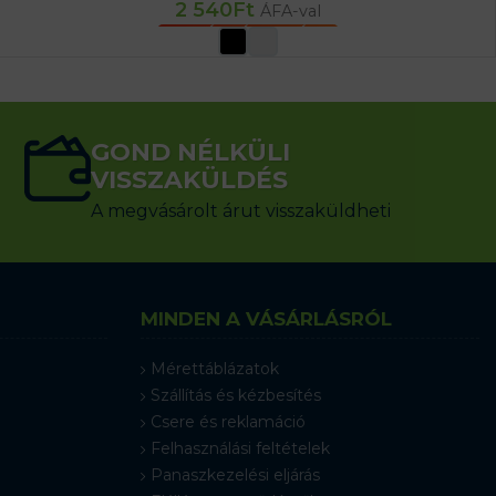
2 540
Ft
ÁFA-val
OPCIÓK VÁLASZTÁSA
GOND NÉLKÜLI
VISSZAKÜLDÉS
A megvásárolt árut visszaküldheti
MINDEN A VÁSÁRLÁSRÓL
Mérettáblázatok
Szállítás és kézbesítés
Csere és reklamáció
Felhasználási feltételek
Panaszkezelési eljárás