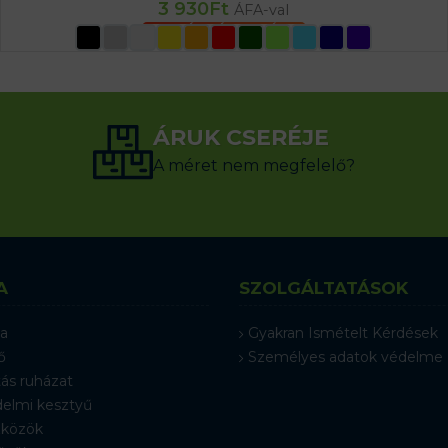
3 930
Ft
ÁFA-val
OPCIÓK VÁLASZTÁSA
ÁRUK CSERÉJE
A méret nem megfelelő?
A
SZOLGÁLTATÁSOK
a
Gyakran Ismételt Kérdések
ő
Személyes adatok védelme
ás ruházat
elmi kesztyű
közök