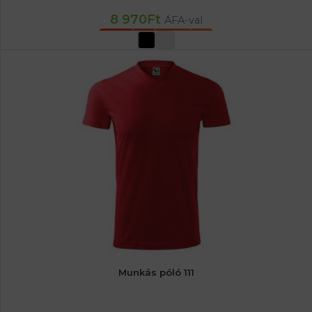
8 970
Ft
ÁFA-val
OPCIÓK VÁLASZTÁSA
Munkás póló 111