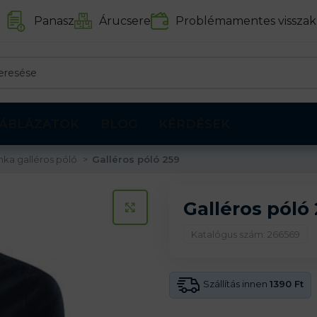
Panasz
Árucsere
Problémamentes visszak
ÁBLÁZATOK
BLOG
KÉRDÉSEK
ka galléros póló
Galléros póló 259
Galléros póló
KATTINTS A KINAGYÍTÁSHOZ
Katalógus szám: 266569
Szállítás innen
1390 Ft