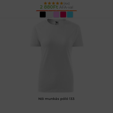
(4x)
2 880
Ft
ÁFA-val
OPCIÓK VÁLASZTÁSA
Női munkás póló 133