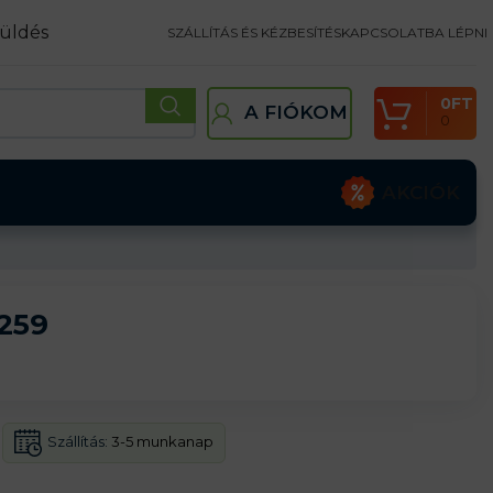
üldés
SZÁLLÍTÁS ÉS KÉZBESÍTÉS
KAPCSOLATBA LÉPNI
0
FT
A FIÓKOM
0
AKCIÓK
 259
Szállítás:
3-5 munkanap