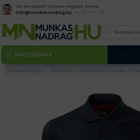
Van kérdésed? Szívesen segítünk Önnek.
info@munkasnadrag.hu
Hé - Pé: 8:00 - 17:00
KATEGÓRIÁK
MÉRETT
Munkasnadrag.hu
Munkaruha
Munkas pólók és ingek
Mun