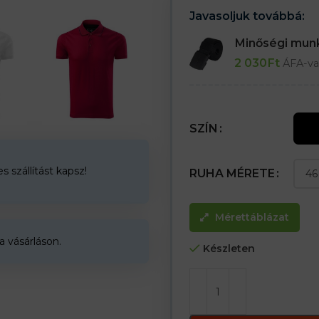
Javasoljuk továbbá:
Minőségi mu
2 030
Ft
ÁFA-va
SZÍN
 szállítást kapsz!
RUHA MÉRETE
Mérettáblázat
a vásárláson.
Készleten