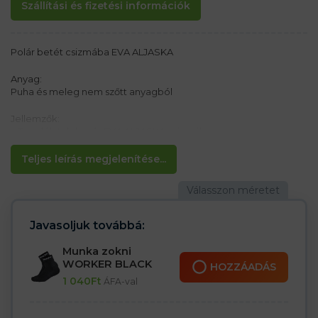
Szállítási és fizetési információk
Polár betét csizmába EVA ALJASKA
Anyag:
Puha és meleg nem szőtt anyagból
Jellemzők:
– Tartalék talpbetét EVA ALJASKA csizmához
– Hőszigetelés az alumínium fóliának köszönhetően
– Manchester gallér a tetején
Teljes leírás megjelenítése...
Javasoljuk továbbá:
Munka zokni
WORKER BLACK
HOZZÁADÁS
1 040
Ft
ÁFA-val