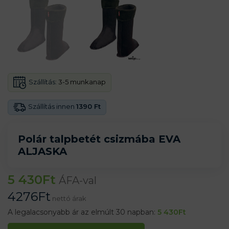
Szállítás:
3-5 munkanap
Szállítás innen
1390 Ft
Polár talpbetét csizmába EVA
ALJASKA
5 430
Ft
ÁFA-val
4276
Ft
nettó árak
A legalacsonyabb ár az elmúlt 30 napban:
5 430
Ft