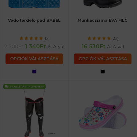
Védő térdelő pad BABEL
Munkacsizma EVA FILC
(1x)
(2x)
1 340
Ft
16 530
Ft
2 700
Ft
ÁFA-val
ÁFA-val
OPCIÓK VÁLASZTÁSA
OPCIÓK VÁLASZTÁSA
SZÁLLÍTÁS
INGYENES!