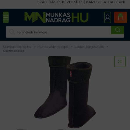
SZÁLLÍTÁS ÉS KÉZBESÍTÉS
KAPCSOLATBA LÉPNI
0
Munkasnadrag.hu
Munkavédelmi cipő
Lábbeli kiegészítők
Csizmabélés
KA