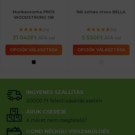
Munkacsizma PROS
Női színes crocs BELLA
WOODSTRONG OB
(1x)
(1x)
31 040
Ft
5 550
Ft
ÁFA-val
ÁFA-val
OPCIÓK VÁLASZTÁSA
OPCIÓK VÁLASZTÁSA
INGYENES SZÁLLÍTÁS
20000 Ft feletti vásárlás esetén
ÁRUK CSERÉJE
A méret nem megfelelő?
GOND NÉLKÜLI VISSZAKÜLDÉS