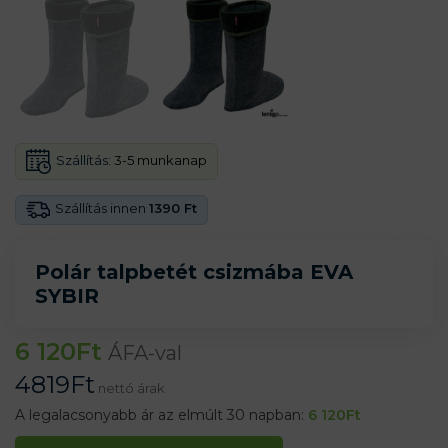
Szállítás:
3-5 munkanap
Szállítás innen
1390 Ft
Polár talpbetét csizmába EVA
SYBIR
6 120
Ft
ÁFA-val
4819
Ft
nettó árak
A legalacsonyabb ár az elmúlt 30 napban:
6 120
Ft