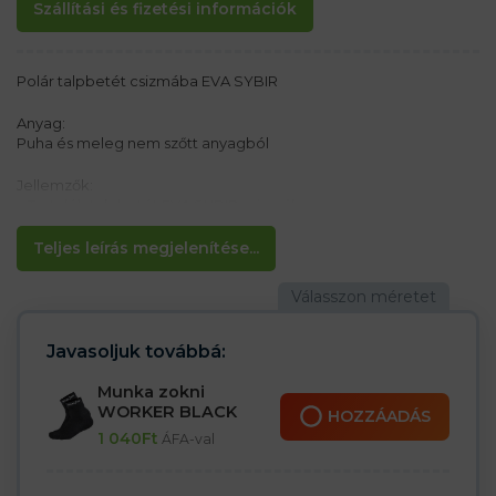
Szállítási és fizetési információk
Polár talpbetét csizmába EVA SYBIR
Anyag:
Puha és meleg nem szőtt anyagból
Jellemzők:
– Tartalék talpbetét EVA SYBIR csizmához
– Hőszigetelés az alumínium fóliának köszönhetően
– Manchester gallér a tetején
Teljes leírás megjelenítése...
Javasoljuk továbbá:
Munka zokni
WORKER BLACK
HOZZÁADÁS
1 040
Ft
ÁFA-val