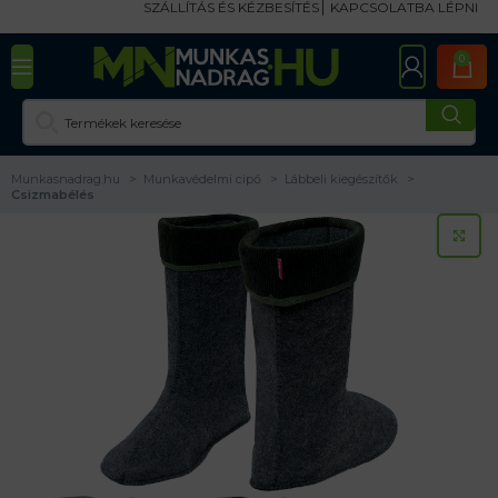
SZÁLLÍTÁS ÉS KÉZBESÍTÉS
KAPCSOLATBA LÉPNI
0
Munkasnadrag.hu
Munkavédelmi cipő
Lábbeli kiegészítők
Csizmabélés
KA