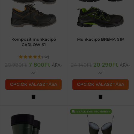
Kompozit munkacipő
Munkacipő BREMA S1P
CARLOW S1
(6x)
7 800
Ft
20 290
Ft
20 980
Ft
24 140
Ft
ÁFA-
ÁFA-
val
val
OPCIÓK VÁLASZTÁSA
OPCIÓK VÁLASZTÁSA
SZÁLLÍTÁS
INGYENES!