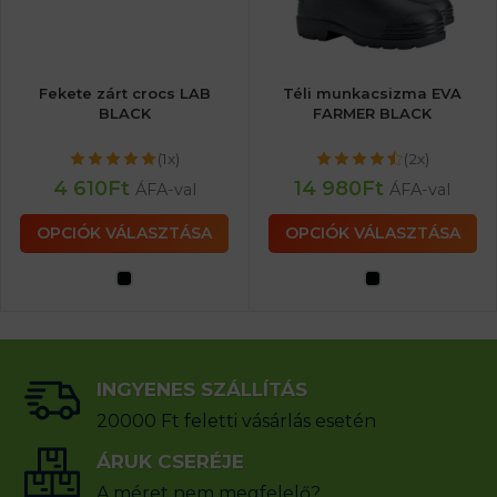
Fekete zárt crocs LAB
Téli munkacsizma EVA
BLACK
FARMER BLACK
(1x)
(2x)
4 610
Ft
14 980
Ft
ÁFA-val
ÁFA-val
OPCIÓK VÁLASZTÁSA
OPCIÓK VÁLASZTÁSA
INGYENES SZÁLLÍTÁS
20000 Ft feletti vásárlás esetén
ÁRUK CSERÉJE
A méret nem megfelelő?