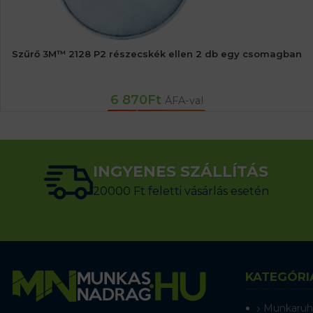
Szűrő 3M™ 2128 P2 részecskék ellen 2 db egy csomagban
6 870
Ft
ÁFA-val
KOSÁRBA TESZEM
INGYENES SZÁLLÍTÁS
20000 Ft feletti vásárlás esetén
KATEGÓRI
Munkaruh