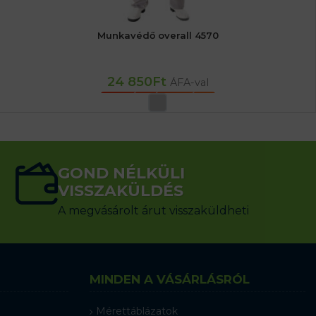
Munkavédő overall 4570
24 850
Ft
ÁFA-val
OPCIÓK VÁLASZTÁSA
GOND NÉLKÜLI
VISSZAKÜLDÉS
A megvásárolt árut visszaküldheti
MINDEN A VÁSÁRLÁSRÓL
Mérettáblázatok