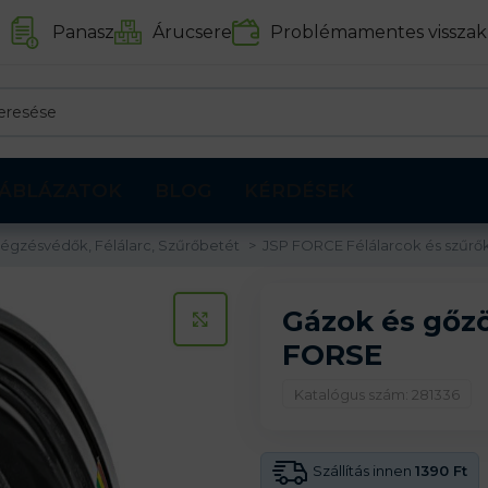
Panasz
Árucsere
Problémamentes visszak
ÁBLÁZATOK
BLOG
KÉRDÉSEK
égzésvédők, Félálarc, Szűrőbetét
JSP FORCE Félálarcok és szűrő
Gázok és gőzö
KATTINTS A KINAGYÍTÁSHOZ
FORSE
Katalógus szám: 281336
Szállítás innen
1390 Ft