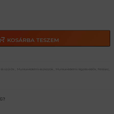
gőzök ellen, a szén -monoxid kivételével
y savas gőz és gázok ellen, a K- típusú ammóniával, és néhány
KOSÁRBA TESZEM
 és szűrők
,
Munkavédelmi eszközök
,
Munkavédelmi légzésvédők, Félálarc,
G?