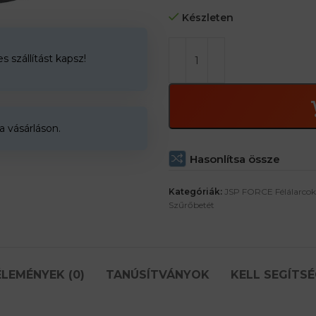
B típus – A szervetlen gázok és 
Készleten
E típus – a kén -dioxid és néhán
Amino származékok
 szállítást kapsz!
a vásárláson.
Hasonlítsa össze
Kategóriák:
JSP FORCE Félálarcok
Szűrőbetét
LEMÉNYEK (0)
TANÚSÍTVÁNYOK
KELL SEGÍTSÉ