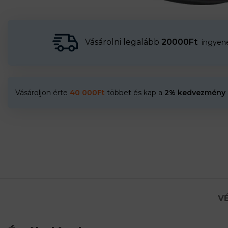
Vásárolni legalább
20000Ft
ingyenes
Vásároljon érte
40 000
Ft
többet és kap a
2% kedvezmény
VÉ