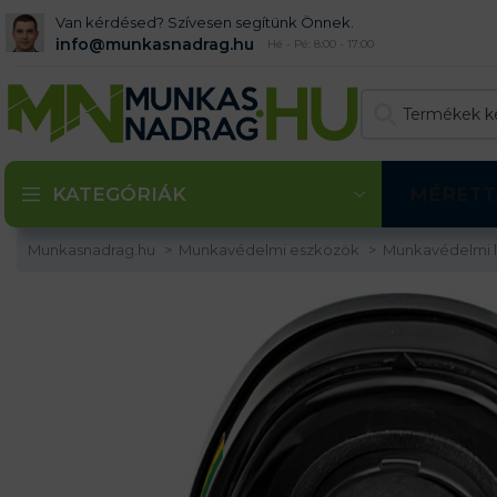
Van kérdésed? Szívesen segítünk Önnek.
info@munkasnadrag.hu
Hé - Pé: 8:00 - 17:00
KATEGÓRIÁK
MÉRETT
Munkasnadrag.hu
Munkavédelmi eszközök
Munkavédelmi l