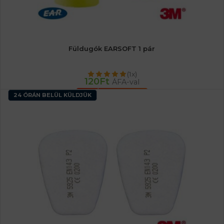
Füldugók EARSOFT 1 pár
(1x)
120
Ft
ÁFA-val
KOSÁRBA TESZEM
24 ÓRÁN BELÜL KÜLDJÜK