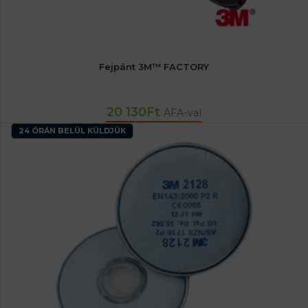
Fejpánt 3M™ FACTORY
20 130
Ft
ÁFA-val
KOSÁRBA TESZEM
24 ÓRÁN BELÜL KÜLDJÜK