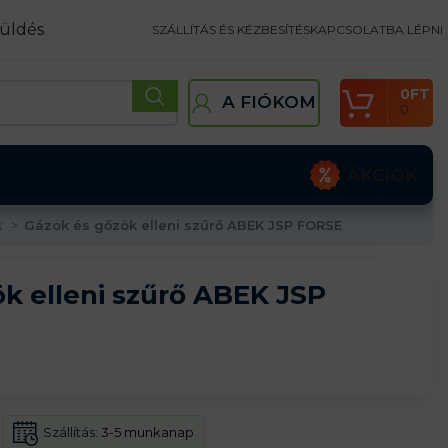
üldés
SZÁLLÍTÁS ÉS KÉZBESÍTÉS
KAPCSOLATBA LÉPNI
0
FT
A FIÓKOM
0
AKCIÓK
k
Gázok és gőzök elleni szűrő ABEK JSP FORSE
k elleni szűrő ABEK JSP
Szállítás:
3-5 munkanap