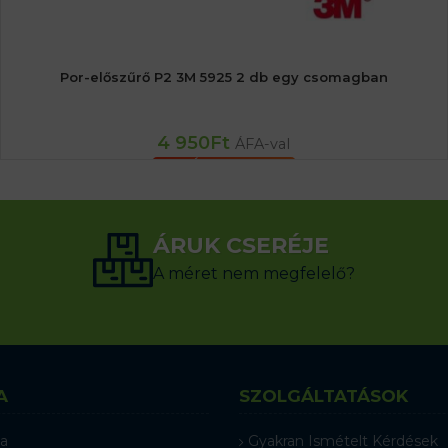
Por-előszűrő P2 3M 5925 2 db egy csomagban
4 950
Ft
ÁFA-val
KOSÁRBA TESZEM
ÁRUK CSERÉJE
A méret nem megfelelő?
A
SZOLGÁLTATÁSOK
a
Gyakran Ismételt Kérdések