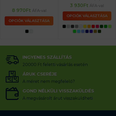
3 930
Ft
ÁFA-val
8 970
Ft
ÁFA-val
OPCIÓK VÁLASZTÁSA
OPCIÓK VÁLASZTÁSA
INGYENES SZÁLLÍTÁS
20000 Ft feletti vásárlás esetén
ÁRUK CSERÉJE
A méret nem megfelelő?
GOND NÉLKÜLI VISSZAKÜLDÉS
A megvásárolt árut visszaküldheti