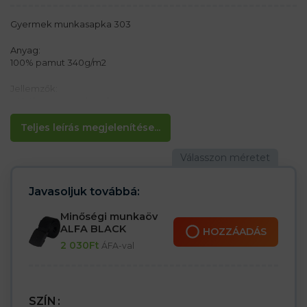
Gyermek munkasapka 303
Anyag:
100% pamut 340g/m2
Jellemzők:
– Hatlapos gyereksapka
– Hajtogatott napellenző
– Tépőzárral állítható
Teljes leírás megjelenítése...
Javasoljuk továbbá:
Minőségi munkaöv
ALFA BLACK
HOZZÁADÁS
2 030
Ft
ÁFA-val
SZÍN