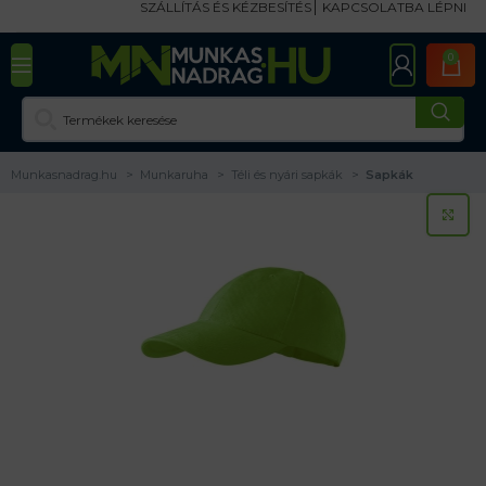
SZÁLLÍTÁS ÉS KÉZBESÍTÉS
KAPCSOLATBA LÉPNI
0
Munkasnadrag.hu
Munkaruha
Téli és nyári sapkák
Sapkák
KA