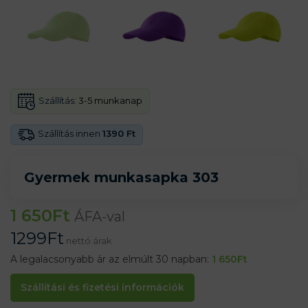
Szállítás:
3-5 munkanap
Szállítás innen
1390 Ft
Gyermek munkasapka 303
1 650
Ft
ÁFA-val
1299
Ft
nettó árak
A legalacsonyabb ár az elmúlt 30 napban:
1 650
Ft
Szállítási és fizetési információk