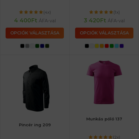
(4x)
(1x)
4 400
Ft
3 420
Ft
ÁFA-val
ÁFA-val
OPCIÓK VÁLASZTÁSA
OPCIÓK VÁLASZTÁSA
Munkás póló 137
Pincér ing 209
(2x)