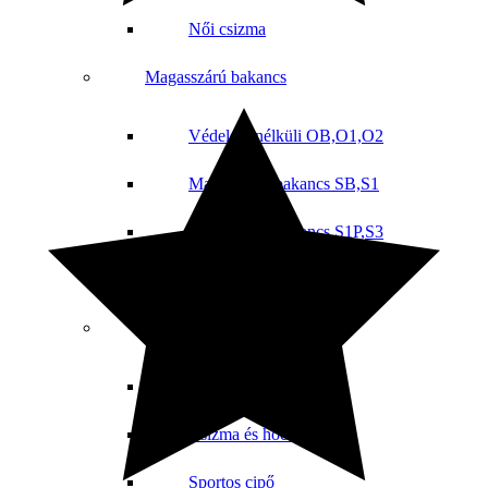
Női csizma
Magasszárú bakancs
Védelem nélküli OB,O1,O2
Magasszárú bakancs SB,S1
Magasszárú bakancs S1P,S3
Vadász cipő
Sportcipő
Sport boka
Csizma és hócsizma
Sportos cipő