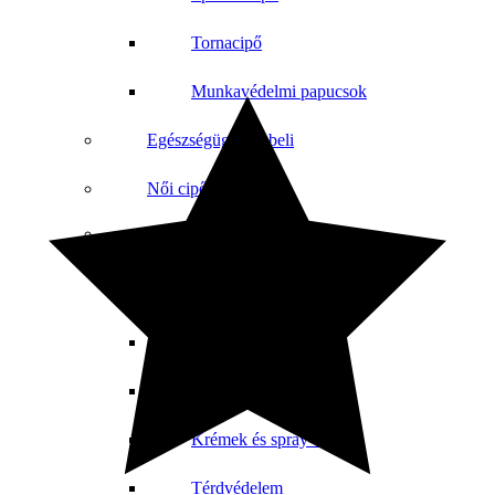
Tornacipő
Munkavédelmi papucsok
Egészségügyi lábbeli
Női cipő
Lábbeli kiegészítők
Csizmabélés
Cipőbetétek
Cipőfűző
Krémek és spray-k
Térdvédelem