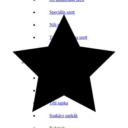
Speciális szett
Női szett
Téli munkaruha szett
Kantáros szett
Téli és nyári sapkák
Sapkák
Téli csuklya
Téli sapka
Szakács sapkák