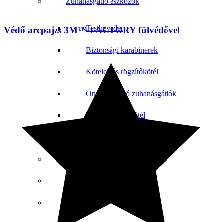
Zuhanásgátló eszközök
Testheveder
Védő arcpajzs 3M™ FACTORY fülvédővel
Biztonsági karabinerek
Kötelek és rögzítőkötél
Önvisszahúzó zuhanásgátlók
Zuhanásgátló kötél
Térdvédő munkavédelmi
Homokfúvó védőruha
MSA gázdetektorok
Hallásvédő