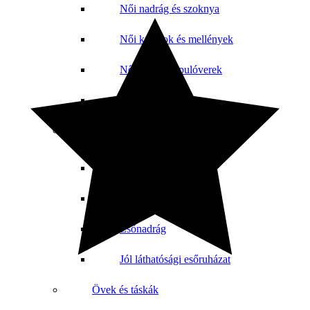
Női nadrág és szoknya
Női kabátok és mellények
Női pólók és pulóverek
Női orvosi ruha
Esőkabát
Esőkabát nadrággal
Esőkabátok
Esőnadrág
Jól láthatósági esőruházat
Övek és táskák