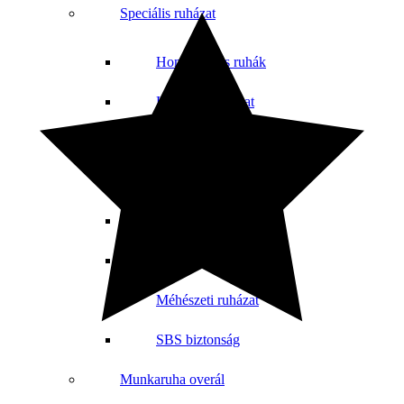
Speciális ruházat
Homokfúvás ruhák
Hegesztő ruházat
Antisztatikus és ESD
Vegyszerálló rúhazát
Vágásbiztos ruházat
Hőálló ruházat
Méhészeti ruházat
SBS biztonság
Munkaruha overál