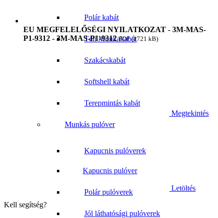
Polár kabát
EU MEGFELELŐSÉGI NYILATKOZAT - 3M-MAS-
P1-9312 - 3M-MAS-P1-9312
Téli Munkakabát
PDF (1721 kB)
Szakácskabát
Softshell kabát
Terepmintás kabát
Megtekintés
Munkás pulóver
Kapucnis pulóverek
Kapucnis pulóver
Letöltés
Polár pulóverek
Kell segítség?
Jól láthatósági pulóverek