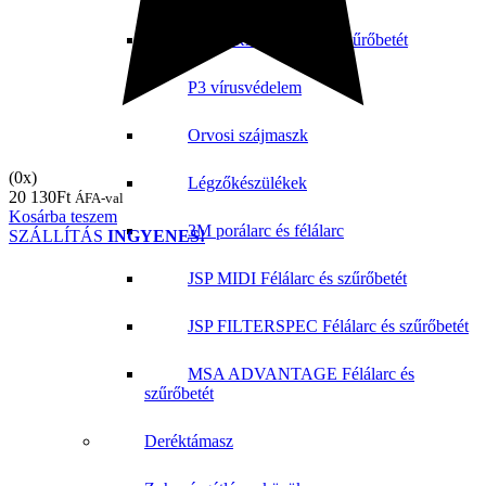
SECURA Félálarc és szűrőbetét
P3 vírusvédelem
Orvosi szájmaszk
(0x)
Légzőkészülékek
20 130
Ft
ÁFA-val
Kosárba teszem
3M porálarc és félálarc
SZÁLLÍTÁS
INGYENES!
JSP MIDI Félálarc és szűrőbetét
JSP FILTERSPEC Félálarc és szűrőbetét
MSA ADVANTAGE Félálarc és
szűrőbetét
Deréktámasz