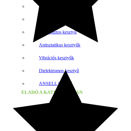
Hidegálló kesztyű
Hőálló kesztyű
Vágásbiztos kesztyű
Antisztatikus kesztyűk
Vibrációs kesztyűk
Dielektromos kesztyű
ANSELL kesztyű
ELADÓ A KATEGÓRIÁBAN