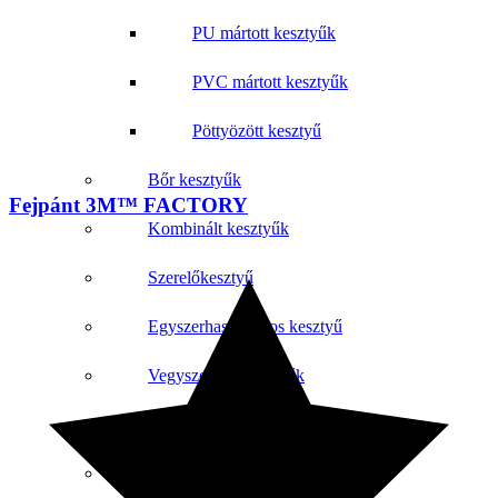
PU mártott kesztyűk
PVC mártott kesztyűk
Pöttyözött kesztyű
Bőr kesztyűk
Fejpánt 3M™ FACTORY
Kombinált kesztyűk
Szerelőkesztyű
Egyszerhasználatos kesztyű
Vegyszerálló kesztyűk
Hegesztő kesztyű
Kötött kesztyűk