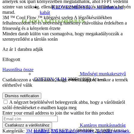
amelyek sok ipari környezetben megtalálhatók, ahol FFP1 védelmi
szintre van szükség. ellenáll az összeomlásnak, és szilárdan a helyén
KEDVEZMÉNYEK - Jól láthatósági
marad.
kabát
3M ™ Cool Flow ™ kilégzési szelep A légzőkészülékben
ELADÓ A KATEGÓRIÁBAN
felhalmozódott hő és nedvesség hatékony eltávolítása érdekében a
frissesség és a kényelem érzete
Minden darab külön van csomagolva, hogy megakadályozzák a
szennyeződést a tárolás során
Az ár 1 darabra adják
Elfogyott
Hasonlítsa össze
Minőségi munkakesztyű
COTTON SLIM
380
Ft
180
Ft
ÁFA-val
Csatlakozzon a várólistához, hogy e-mailt kapjon, amikor a termék
elérhetővé válik
Dismiss notification
A négyzet bejelölésével beleegyezik abba, hogy a várólistáról
szóló értesítéseket e-mailben kapja meg
Enter your email address to join the waitlist for this product
Kantáros munkásnadrág
Csatlakozz a várólistához
HARVER GREY 2.0
28 010
Ft
24 180
Ft
Kategóriák:
3M porálarc
,
3M porálarc és félálarc
,
Légzőkészülékek
,
ÁFA-val