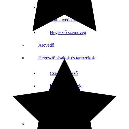
Védőszemüveg
Munkavédő szemüveg
Hegesztő szemüveg
Arcvédő
Hegesztő sisakok és tartozékok
Csere látómező
Hegesztő sisakok
Hegesztő és bőrkesztyű
Hegesztő szemüveg
Légzésvédők és Félálarc