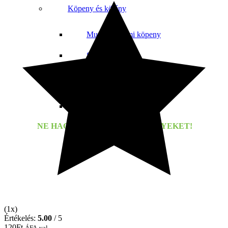
Köpeny és kötény
Munkavédelmi köpeny
Szakácskötény
Orvosi köpeny
Speciális kötény
Takarító munkaruha
NE HAGYD KI AZ RENDEZVÉNYEKET!
(1x)
Értékelés:
5.00
/ 5
120
Ft
ÁFA-val