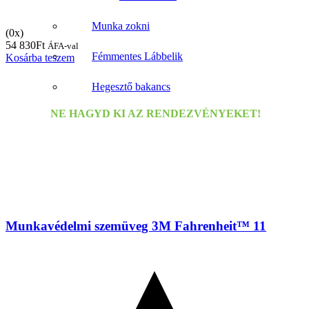
Munka zokni
(0x)
54 830
Ft
ÁFA-val
Fémmentes Lábbelik
Kosárba teszem
Hegesztő bakancs
NE HAGYD KI AZ RENDEZVÉNYEKET!
Munkavédelmi szemüveg 3M Fahrenheit™ 11