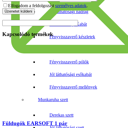
Elfogadom a feldolgozást
személyes adatok
.
Jól láthatósági nadrág
Jól láthatósági Kabát
Kapcsolódó termékek
Fényvisszaverő készletek
Jól láthatósági pulóverek
Fényvisszaverő pólók
Jól láthatósági esőkabát
Fényvisszaverő mellények
Munkaruha szett
Derekas szett
Füldugók EARSOFT 1 pár
Jól láthatósági szett