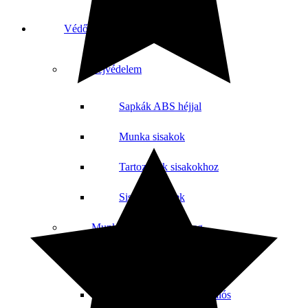
Védőeszközök
Fejvédelem
Sapkák ABS héjjal
Munka sisakok
Tartozékok sisakokhoz
Sisak készletek
Munkavédelmi szemüveg
Dioptriás szemüveg
Védőszemüveg fém hálós