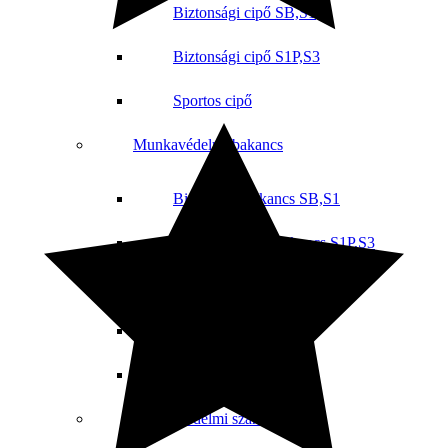
Biztonsági cipő SB,S1
Biztonsági cipő S1P,S3
Sportos cipő
Munkavédelmi bakancs
Biztonsági bakancs SB,S1
Munkavédelmi Bakancs S1P,S3
Védelem nélküli OB,O1,O2
Sportos munkacipő
Sport boka
Munkavédelmi szandál