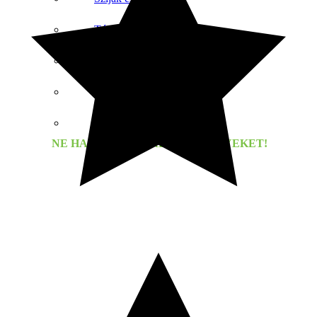
Túlélési segédeszközök
Katonai kiegészítők
Termikus fehérnemű
Napszemüveg
NE HAGYD KI AZ RENDEZVÉNYEKET!