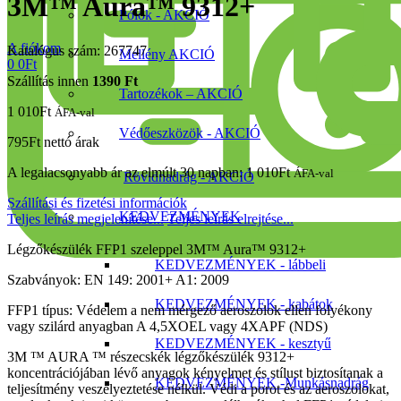
3M™ Aura™ 9312+
Pólók - AKCIÓ
A fiókom
Katalógus szám: 267747
Mellény AKCIÓ
0
0
Ft
Szállítás innen
1390 Ft
Tartozékok – AKCIÓ
1 010
Ft
ÁFA-val
Védőeszközök - AKCIÓ
795
Ft
nettó árak
A legalacsonyabb ár az elmúlt 30 napban:
1 010
Ft
ÁFA-val
Rövidnadrág - AKCIÓ
Szállítási és fizetési információk
KEDVEZMÉNYEK
Teljes leírás megjelenítése...
Teljes leírás elrejtése...
Légzőkészülék FFP1 szeleppel 3M™ Aura™ 9312+
KEDVEZMÉNYEK - lábbeli
Szabványok: EN 149: 2001+ A1: 2009
KEDVEZMÉNYEK - kabátok
FFP1 típus: Védelem a nem mérgező aeroszolok ellen folyékony
vagy szilárd anyagban A 4,5XOEL vagy 4XAPF (NDS)
KEDVEZMÉNYEK - kesztyű
3M ™ AURA ™ részecskék légzőkészülék 9312+
koncentrációjában lévő anyagok kényelmet és stílust biztosítanak a
KEDVEZMÉNYEK -Munkásnadrág
teljesítmény veszélyeztetése nélkül. Védi a porot és az aeroszolokat,