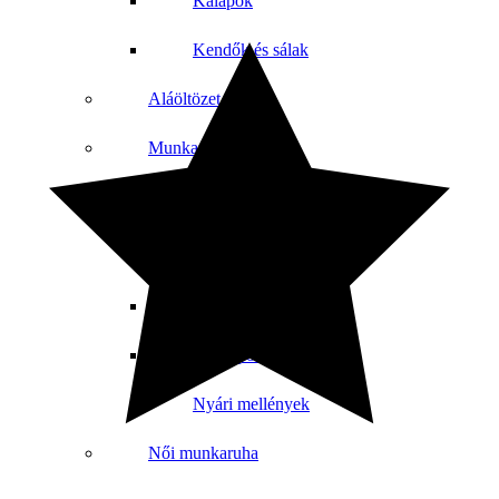
Kalapok
Kendők és sálak
Aláöltözet
Munkamellény
Jól láthatósági mellények
Bélelt munkamellény
Női sportmellények
Férfi sportok
Nyári mellények
Női munkaruha