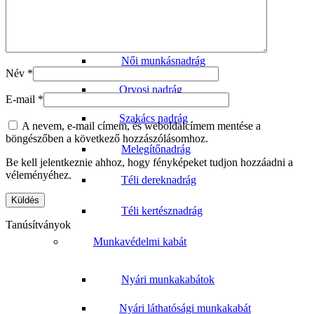
Álcázás nadrág
Női munkásnadrág
Név
*
Orvosi nadrág
E-mail
*
Szakács nadrág
A nevem, e-mail címem, és weboldalcímem mentése a
böngészőben a következő hozzászólásomhoz.
Melegítőnadrág
Be kell jelentkeznie ahhoz, hogy fényképeket tudjon hozzáadni a
véleményéhez.
Téli dereknadrág
Téli kertésznadrág
Tanúsítványok
Munkavédelmi kabát
Nyári munkakabátok
Nyári láthatósági munkakabát