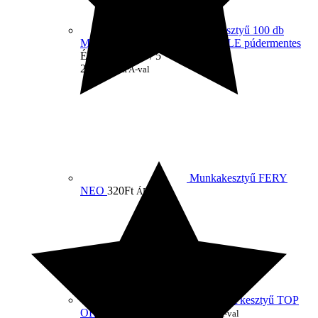
Nitril kesztyű 100 db
MERCATOR CLASSIC NITRILE púdermentes
Értékelés:
5.00
/ 5
2 190
Ft
ÁFA-val
Munkakesztyű FERY
NEO
320
Ft
ÁFA-val
Kombinált kesztyű TOP
ORANGE
1 460
Ft
1 050
Ft
ÁFA-val