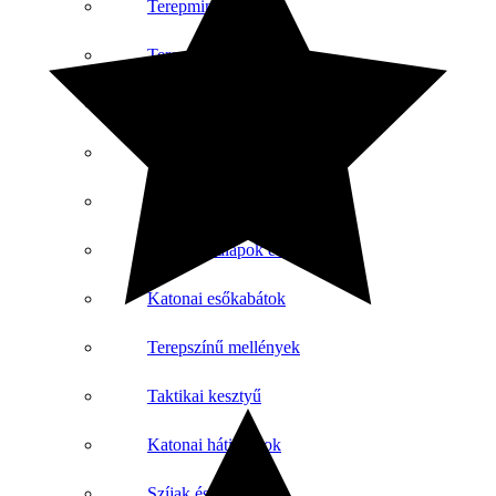
Terepmintás nadrág
Terepmintás pólók
Katonai pulóverek
Taktikai kabátok
Katonai és taktikai lábbelik
Sapkák, kalapok és csuklyák
Katonai esőkabátok
Terepszínű mellények
Taktikai kesztyű
Katonai hátizsákok
Szíjak és tokok