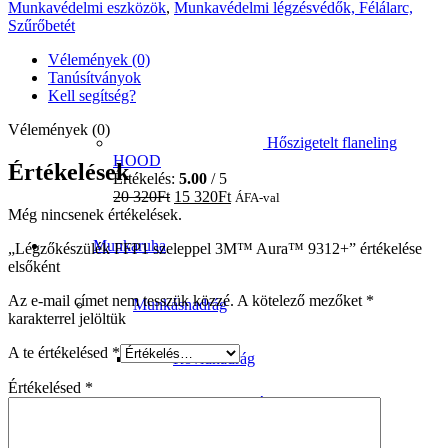
Munkavédelmi eszközök
,
Munkavédelmi légzésvédők, Félálarc,
Szűrőbetét
Vélemények (0)
Tanúsítványok
Kell segítség?
Vélemények (0)
Hőszigetelt flaneling
HOOD
Értékelések
Értékelés:
5.00
/ 5
20 320
Ft
15 320
Ft
ÁFA-val
Még nincsenek értékelések.
Munkaruha
„Légzőkészülék FFP1 szeleppel 3M™ Aura™ 9312+” értékelése
elsőként
Az e-mail címet nem tesszük közzé.
A kötelező mezőket
*
Munkásnadrág
karakterrel jelöltük
A te értékelésed
*
Rövidnadrág
Értékelésed
*
Derekas nadrág
Kantáros nadrág