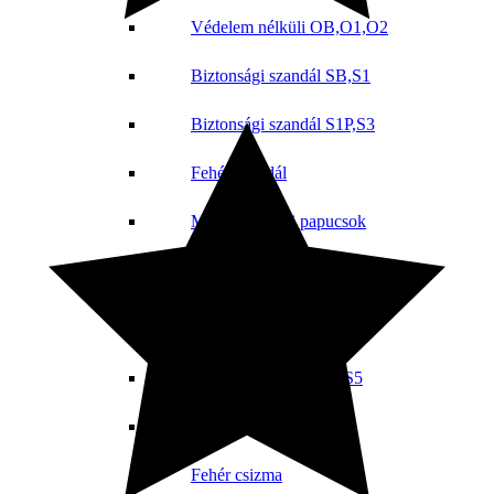
Védelem nélküli OB,O1,O2
Biztonsági szandál SB,S1
Biztonsági szandál S1P,S3
Fehér szandál
Munkavédelmi papucsok
Munkavédelmi csizma
Védelem nélküli OB,O4
Biztonsági csizma S4,S5
Téli csizma
Fehér csizma