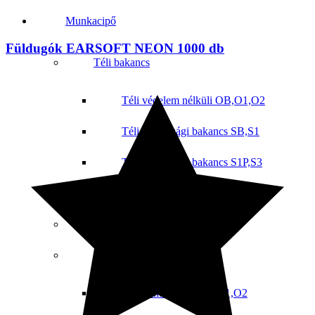
Munkacipő
Füldugók EARSOFT NEON 1000 db
Téli bakancs
Téli védelem nélküli OB,O1,O2
Téli Biztonsági bakancs SB,S1
Téli Biztonsági bakancs S1P,S3
Téli csizma
Sportos munkacipő
Munkavédelmi cipő
Védelem nélküli OB,O1,O2