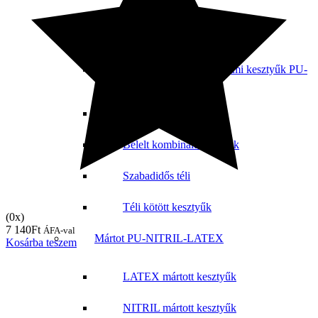
Téli kesztyű
Téli mártott munkavédelmi kesztyűk PU-
NITRIL-LATEX
Bőr téli kesztyűk
Bélelt kombinált kesztyűk
Szabadidős téli
Téli kötött kesztyűk
(0x)
7 140
Ft
ÁFA-val
Mártot PU-NITRIL-LATEX
Kosárba teszem
LATEX mártott kesztyűk
NITRIL mártott kesztyűk