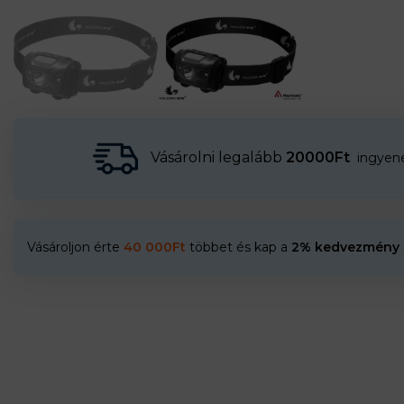
Vásárolni legalább
20000Ft
ingyenes
Vásároljon érte
40 000
Ft
többet és kap a
2% kedvezmény