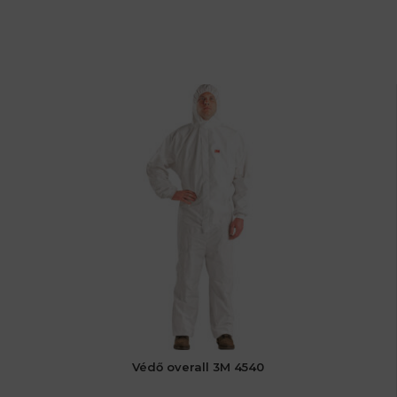
Védő overall 3M 4540