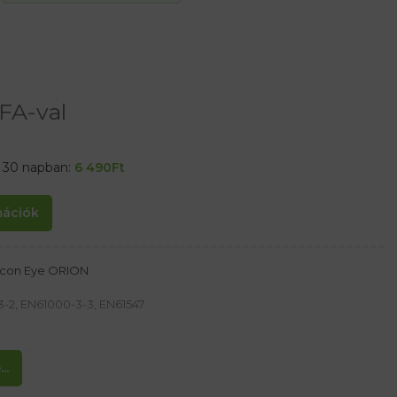
FA-val
t 30 napban:
6 490
Ft
rmációk
lcon Eye ORION
-2, EN61000-3-3, EN61547
y 160 lumen
..
z utat