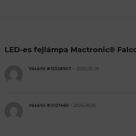
LED-es fejlámpa Mactronic® Fal
Vásárló #15328907
–
2025.06.29.
Vásárló #11121460
–
2024.05.01.