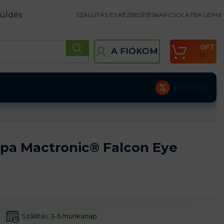
üldés
SZÁLLÍTÁS ÉS KÉZBESÍTÉS
KAPCSOLATBA LÉPNI
0
FT
A FIÓKOM
0
AKCIÓK
mpa Mactronic® Falcon Eye
Szállítás:
3-5 munkanap