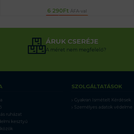
6 290
Ft
ÁFA-val
KOSÁRBA TESZEM
ÁRUK CSERÉJE
A méret nem megfelelő?
A
SZOLGÁLTATÁSOK
a
Gyakran Ismételt Kérdések
ő
Személyes adatok védelme
ás ruházat
elmi kesztyű
közök