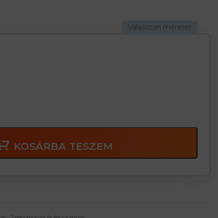
KOSÁRBA TESZEM
ök
,
Zseblámpák és fényszórók