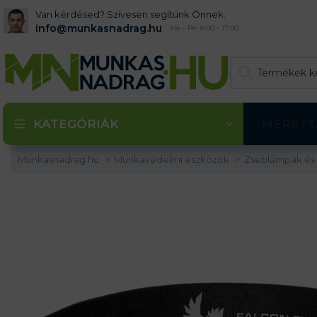
Van kérdésed? Szívesen segítünk Önnek.
info@munkasnadrag.hu
Hé - Pé: 8:00 - 17:00
KATEGÓRIÁK
MÉRETT
Munkasnadrag.hu
Munkavédelmi eszközök
Zseblámpák és