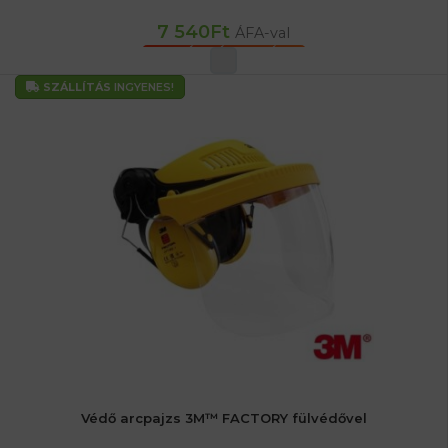
7 540
Ft
ÁFA-val
OPCIÓK VÁLASZTÁSA
SZÁLLÍTÁS
INGYENES!
Védő arcpajzs 3M™ FACTORY fülvédővel