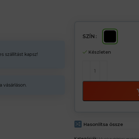
– piros és zöld LED-es fény
– Maximális munkaidő 5 óra
– Vízálló (IP54).
SZÍN
Készleten
 szállítást kapsz!
a vásárláson.
Hasonlítsa össze
Kategóriák:
Munkavédelmi eszköz