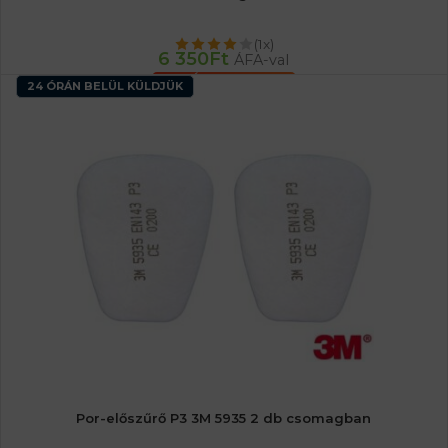
(1x)
6 350
Ft
ÁFA-val
KOSÁRBA TESZEM
24 ÓRÁN BELÜL KÜLDJÜK
Por-előszűrő P3 3M 5935 2 db csomagban