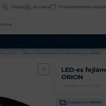
Panasz
Árucsere
Problémamentes visszak
ÁBLÁZATOK
BLOG
KÉRDÉSEK
 fényszórók
LED-es fejlámpa Mactronic® Falcon Eye ORION
LED-es fejlá
KATTINTS A KINAGYÍTÁSHOZ
ORION
Katalógus szám: 277308
Szállítás innen
1390 Ft