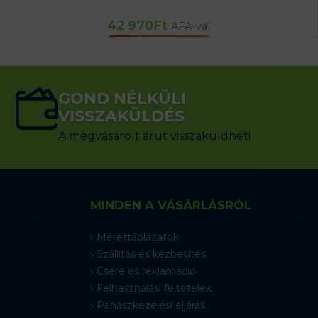
42 970
Ft
ÁFA-val
KOSÁRBA TESZEM
GOND NÉLKÜLI
VISSZAKÜLDÉS
A megvásárolt árut visszaküldheti
MINDEN A VÁSÁRLÁSRÓL
Mérettáblázatok
Szállítás és kézbesítés
Csere és reklamáció
Felhasználási feltételek
Panaszkezelési eljárás