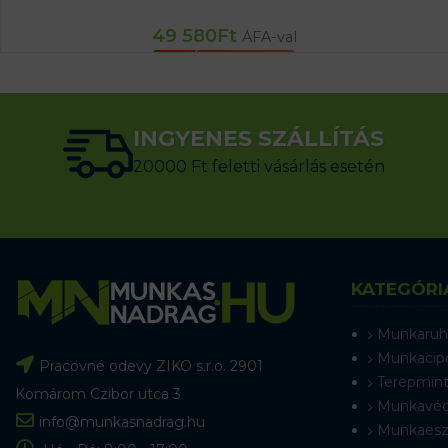
49 580
Ft
ÁFA-val
KOSÁRBA TESZEM
INGYENES SZÁLLÍTÁS
20000 Ft feletti vásárlás esetén
KATEGÓRI
Munkaruh
Munkacip
Pracovné odevy ZIKO s.r.o. 2901
Terepmint
Komárom Czibor utca 3
Munkavéd
info@munkasnadrag.hu
Munkaesz