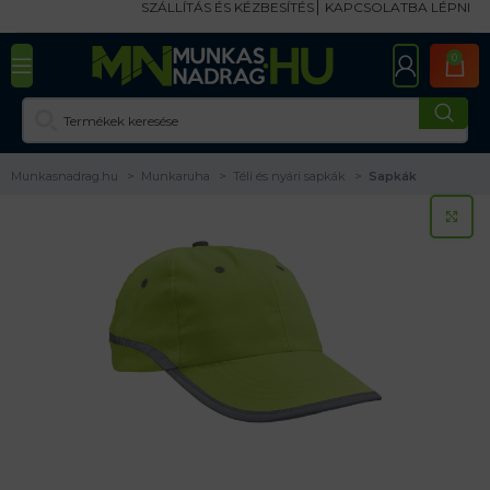
SZÁLLÍTÁS ÉS KÉZBESÍTÉS
KAPCSOLATBA LÉPNI
0
Munkasnadrag.hu
Munkaruha
Téli és nyári sapkák
Sapkák
KA