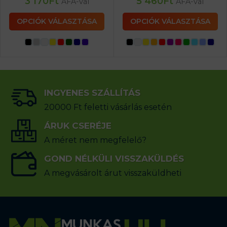
3 170
Ft
5 460
Ft
ÁFA-val
ÁFA-val
OPCIÓK VÁLASZTÁSA
OPCIÓK VÁLASZTÁSA
INGYENES SZÁLLÍTÁS
20000 Ft feletti vásárlás esetén
ÁRUK CSERÉJE
A méret nem megfelelő?
GOND NÉLKÜLI VISSZAKÜLDÉS
A megvásárolt árut visszaküldheti