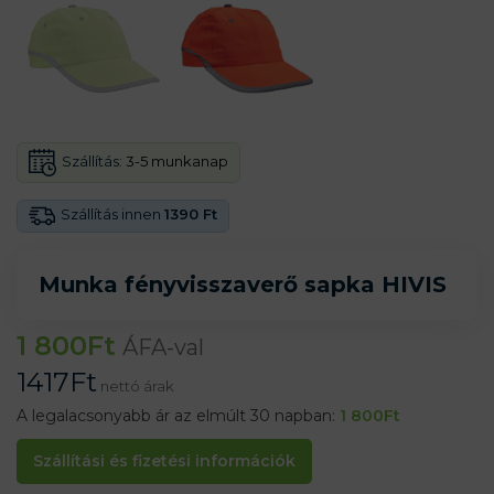
Szállítás:
3-5 munkanap
Szállítás innen
1390 Ft
Munka fényvisszaverő sapka HIVIS
1 800
Ft
ÁFA-val
1417
Ft
nettó árak
A legalacsonyabb ár az elmúlt 30 napban:
1 800
Ft
Szállítási és fizetési információk