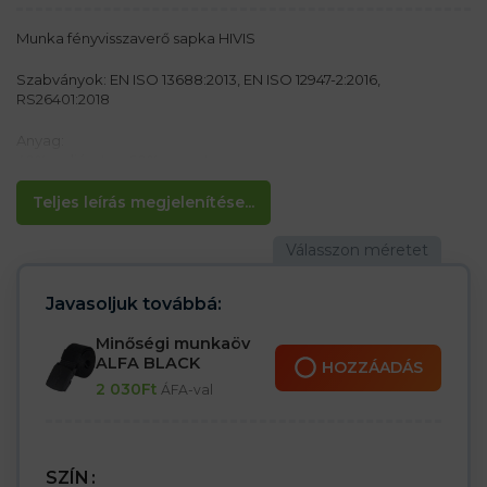
Munka fényvisszaverő sapka HIVIS
Szabványok: EN ISO 13688:2013, EN ISO 12947-2:2016,
RS26401:2018
Anyag:
40% poliészter, 60% pamut
Jellemzők:
Teljes leírás megjelenítése...
– Fluoreszkáló sapka
– Fényvisszaverő csík a teljes kerületen
– Tépőzárral állítható
– 6 – panel
Javasoljuk továbbá:
Minőségi munkaöv
ALFA BLACK
HOZZÁADÁS
2 030
Ft
ÁFA-val
SZÍN